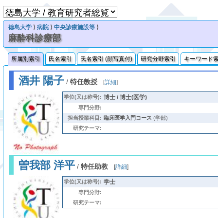
徳島大学
⟩
病院
⟩
中央診療施設等
⟩
麻酔科診療部
所属別索引
氏名索引
氏名索引 (顔写真付)
研究分野索引
キーワード
酒井 陽子
/
特任教授
[
詳細
]
学位(又は称号):
博士 / 博士(医学)
専門分野:
担当授業科目:
臨床医学入門コース
(学部)
研究テーマ:
曽我部 洋平
/
特任助教
[
詳細
]
学位(又は称号):
学士
専門分野:
研究テーマ: