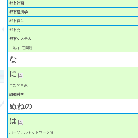
都市計画
都市経済学
都市再生
都市史
都市システム
土地·住宅問題
な
に
二次的自然
認知科学
ぬ
ね
の
は
パーソナルネットワーク論