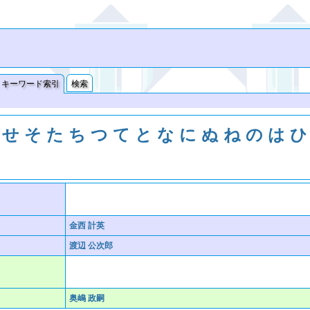
キーワード索引
検索
せ
そ
た
ち
つ
て
と
な
に
ぬ
ね
の
は
ひ
金西 計英
渡辺 公次郎
奥嶋 政嗣