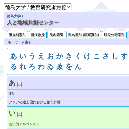
徳島大学
⟩
人と地域共創センター
所属別索引
新任教授
氏名索引
氏名索引 (顔写真付)
研究分野索引
キーワード索引
あ
い
う
え
お
か
き
く
け
こ
さ
し
す
る
れ
ろ
わ
ゐ
ゑ
を
ん
あ
ITS
アジアの途上国における都市計画
い
遺伝的アルゴリズム