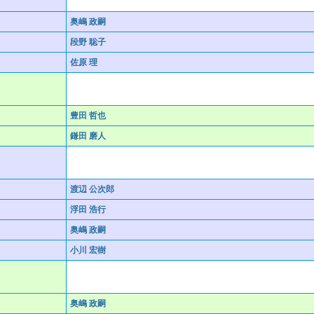
奥嶋 政嗣
段野 聡子
佐原 理
豊田 哲也
鎌田 磨人
渡辺 公次郎
浮田 浩行
奥嶋 政嗣
小川 宏樹
奥嶋 政嗣