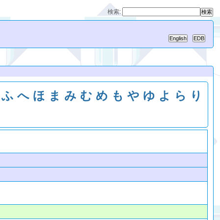
検索:
ふ
へ
ほ
ま
み
む
め
も
や
ゆ
よ
ら
り