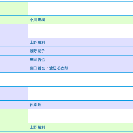
小川 宏樹
上野 勝利
段野 聡子
豊田 哲也
豊田 哲也
/
渡辺 公次郎
佐原 理
上野 勝利