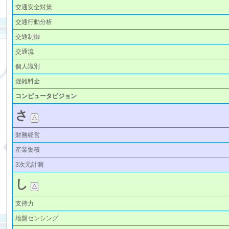
交通安全対策
交通行動分析
交通制御
交通流
個人識別
混雑料金
コンピュータビジョン
さ
財務経営
産業集積
3次元計測
し
支持力
地盤センシング