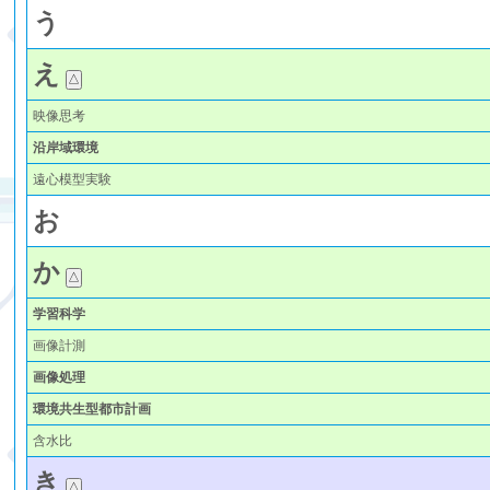
う
え
映像思考
沿岸域環境
遠心模型実験
お
か
学習科学
画像計測
画像処理
環境共生型都市計画
含水比
き