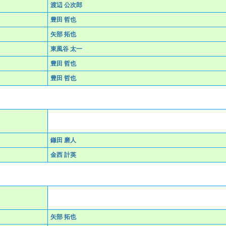
渡辺 公次郎
豊田 哲也
矢部 拓也
東風谷 太一
豊田 哲也
豊田 哲也
鎌田 磨人
金西 計英
矢部 拓也