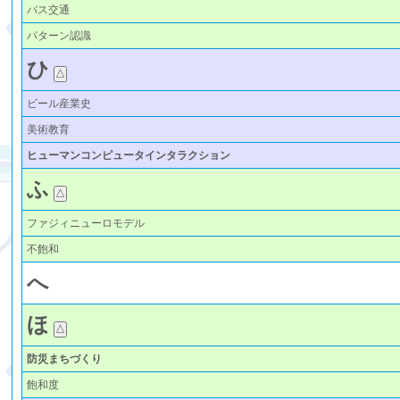
バス交通
パターン認識
ひ
ビール産業史
美術教育
ヒューマンコンピュータインタラクション
ふ
ファジィニューロモデル
不飽和
へ
ほ
防災まちづくり
飽和度