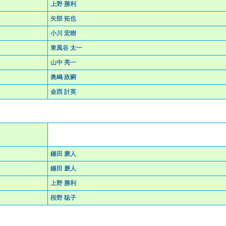
上野 勝利
矢部 拓也
小川 宏樹
東風谷 太一
山中 亮一
奥嶋 政嗣
金西 計英
鎌田 磨人
鎌田 磨人
上野 勝利
段野 聡子