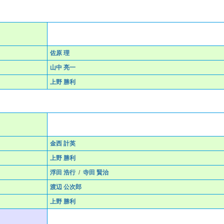
佐原 理
山中 亮一
上野 勝利
金西 計英
上野 勝利
浮田 浩行
/
寺田 賢治
渡辺 公次郎
上野 勝利