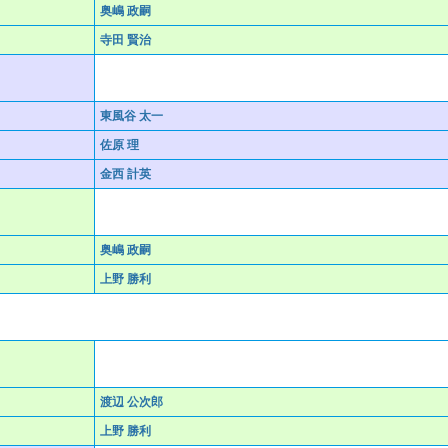
奥嶋 政嗣
寺田 賢治
東風谷 太一
佐原 理
金西 計英
奥嶋 政嗣
上野 勝利
渡辺 公次郎
上野 勝利