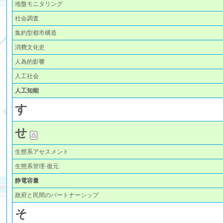
地盤モニタリング
社会調査
集約型都市構造
消費文化史
人為的影響
人工社会
人工知能
す
せ
生態系アセスメント
生態系管理·復元
静電容量
政府と民間のパートナーシップ
そ