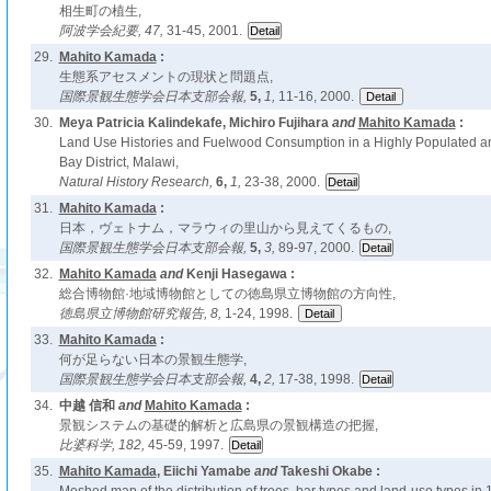
相生町の植生,
阿波学会紀要,
47,
31-45, 2001.
29.
Mahito Kamada
:
生態系アセスメントの現状と問題点,
国際景観生態学会日本支部会報,
5,
1,
11-16, 2000.
30.
Meya Patricia Kalindekafe, Michiro Fujihara
and
Mahito Kamada
:
Land Use Histories and Fuelwood Consumption in a Highly Populated a
Bay District, Malawi,
Natural History Research,
6,
1,
23-38, 2000.
31.
Mahito Kamada
:
日本，ヴェトナム，マラウィの里山から見えてくるもの,
国際景観生態学会日本支部会報,
5,
3,
89-97, 2000.
32.
Mahito Kamada
and
Kenji Hasegawa :
総合博物館·地域博物館としての徳島県立博物館の方向性,
徳島県立博物館研究報告,
8,
1-24, 1998.
33.
Mahito Kamada
:
何が足らない日本の景観生態学,
国際景観生態学会日本支部会報,
4,
2,
17-38, 1998.
34.
中越 信和
and
Mahito Kamada
:
景観システムの基礎的解析と広島県の景観構造の把握,
比婆科学,
182,
45-59, 1997.
35.
Mahito Kamada
, Eiichi Yamabe
and
Takeshi Okabe :