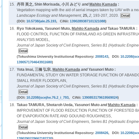
15.
丹羽 英之, Shin Morisada, 小川 みどり
and
Mahito Kamada
:
Vegetation mapping with the aid of aerial images taken by UAV with a nea
Landscape Ecology and Management,
25,
2,
193-207, 2020.
(DOI:
10.5738/jale.25.193
, CiNii:
1390289387101321088
)
16.
Ryo Yokokawa, Yasunori Muto,
Mahito Kamada
and
Takao TAMURA :
FLOOD CONTROL FUNCTION OF FARMLAND AS GREEN INFRASTRU
ANALYSIS MODEL,
Journal of Japan Society of Civil Engineers, Series B1 (Hydraulic Engine
(Tokushima University Institutional Repository:
2008143
, DOI:
10.2208/jsc
1390571704643911680
)
17.
Yota Imai, 三橋 弘宗,
Mahito Kamada
and
Yasunori Muto :
FUNDAMENTAL STUDY ON WATER STORAGE FUNCTION OF ABANDO
SMALL RIVER FLOODPLAIN,
Journal of Japan Society of Civil Engineers, Series B1 (Hydraulic Engine
(DOI:
10.2208/jscejhe.76.2_i_793
, CiNii:
1390853179619569024
)
18.
Takao TAMURA, Shotaroh Ueda, Yasunori Muto
and
Mahito Kamada
:
IMPROVEMENT OF FLOOD REDUCTION FUNCTION OF FORESTED B
OF EVAPORATION RATE AND GOUUND ROUGHNESS,
Journal of Japan Society of Civil Engineers, Series B1 (Hydraulic Engine
(Tokushima University Institutional Repository:
2008426
, DOI:
10.2208/jsc
1390290229667182720
)