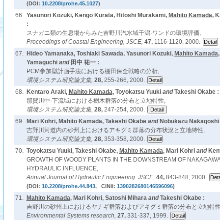
(DOI:
10.2208/prohe.45.1027
)
66.
Yasunori Kozuki, Kengo Kurata, Hitoshi Murakami,
Mahito Kamada
, 
:
スナガニ類の生息場からみた吉野川汽水域干潟·ワンドの環境評価,
Proceedings of Coastal Engineering, JSCE,
47,
1116-1120, 2000.
67.
Hideo Yamanaka, Toshiaki Sawada, Yasunori Kozuki,
Mahito Kamada
Yamaguchi
and
田中 祐一 :
PCM参加型計画手法における棚田保全戦略の分析,
環境システム研究論文集,
28,
255-266, 2000.
68.
Kentaro Araki,
Mahito Kamada
, Toyokatsu Yuuki
and
Takeshi Okabe :
那賀川中·下流域における樹木群落の分布と立地特性,
環境システム研究論文集,
28,
247-254, 2000.
69.
Mari Kohri,
Mahito Kamada
, Takeshi Okabe
and
Nobukazu Nakagoshi 
吉野川河道内の砂州上におけるアキグミ群落の分布状況と立地特性,
環境システム研究論文集,
28,
353-358, 2000.
70.
Toyokatsu Yuuki, Takeshi Okabe,
Mahito Kamada
, Mari Kohri
and
Kent
GROWTH OF WOODY PLANTS IN THE DOWNSTREAM OF NAKAGAWA 
HYDRAULIC INFLUENCE,
Annual Journal of Hydraulic Engineering. JSCE,
44,
843-848, 2000.
(DOI:
10.2208/prohe.44.843
, CiNii:
1390282680146596096
)
71.
Mahito Kamada
, Mari Kohri, Satoshi Mihara
and
Takeshi Okabe :
吉野川の砂州上におけるヤナギ群落およびアキグミ群落の分布と立地特性
Environmental Systems research,
27,
331-337, 1999.