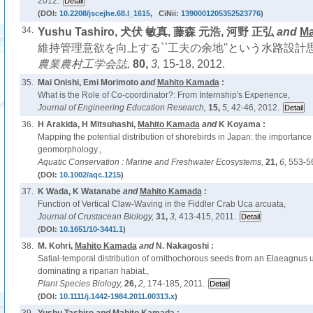
2012.
(DOI:
10.2208/jscejhe.68.I_1615
, CiNii:
1390001205352523776
)
34.
Yushu Tashiro, 犬伏 敏真, 藤森 元浩, 河野 正弘
and
Ma
維持管理意欲を向上する``工夫の余地''という水路設計思
農業農村工学会誌,
80,
3,
15-18, 2012.
35.
Mai Onishi, Emi Morimoto
and
Mahito Kamada
:
What is the Role of Co-coordinator?: From Internship's Experience,
Journal of Engineering Education Research,
15,
5,
42-46, 2012.
36.
H Arakida, H Mitsuhashi,
Mahito Kamada
and
K Koyama :
Mapping the potential distribution of shorebirds in Japan: the importance
geomorphology.,
Aquatic Conservation : Marine and Freshwater Ecosystems,
21,
6,
553-56
(DOI:
10.1002/aqc.1215
)
37.
K Wada, K Watanabe
and
Mahito Kamada
:
Function of Vertical Claw-Waving in the Fiddler Crab Uca arcuata,
Journal of Crustacean Biology,
31,
3,
413-415, 2011.
(DOI:
10.1651/10-3441.1
)
38.
M. Kohri,
Mahito Kamada
and
N. Nakagoshi :
Satial-temporal distribution of ornithochorous seeds from an Elaeagnus
dominating a riparian habiat.,
Plant Species Biology,
26,
2,
174-185, 2011.
(DOI:
10.1111/j.1442-1984.2011.00313.x
)