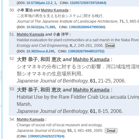
(DOI:
10.5738/jale.12.2_1
, CiNii:
1520572359729726464
)
50.
小串 重治
and
Mahito Kamada
:
二次草地の再生を支える社会システムに関する検討,
Journal of The Japanese Institute of Landscape Architecture,
71,
5,
885-8
(DOI:
10.5632/jila.71.885
, CiNii:
1390282680647999360
)
51.
Mahito Kamada
and
小倉 洋平 :
Habitat evaluation for plant communities at a salt marsh in the Naka Rive
Ecology and Civil Engineering,
8,
2,
245-261, 2006.
(DOI:
10.3825/ece.8.245
, CiNii:
1390282679448010752
)
52.
大野 恭子, 和田 恵次
and
Mahito Kamada
:
シオマネキの分布に対するヨシの影響．河口域塩性湿
類シオマネキの生息場所利用,
Japanese Journal of Benthology,
61,
21-25, 2006.
53.
大野 恭子, 和田 恵次
and
Mahito Kamada
:
Habitat Use by the Rare Fiddler Crab Uca arcuata Living
Marsh,
Japanese Journal of Benthology,
61,
8-15, 2006.
54.
Mahito Kamada
:
Change of social roll of local museum and ecology,
Japanese Journal of Ecology,
55,
3,
481-486, 2005.
(CiNii:
1390001204292237824
)