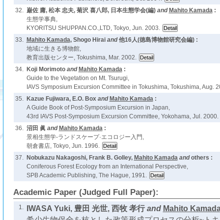
32.
巌佐 庸, 松本 忠夫, 菊沢 喜八郎, 日本生態学会(編)
and
Mahito Kamada
:
生態学事典,
KYORITSU SHUPPAN.CO.,LTD, Tokyo, Jun. 2003.
33.
Mahito Kamada
, Shogo Hirai
and
他16人(徳島博物館研究会編) :
地域に生きる博物館,
教育出版センター, Tokushima, Mar. 2002.
34.
Koji Morimoto
and
Mahito Kamada
:
Guide to the Vegetation on Mt. Tsurugi,
IAVS Symposium Excursion Committee in Tokushima, Tokushima, Aug. 2
35.
Kazue Fujiwara, E.O. Box
and
Mahito Kamada
:
A Guide Book of Post-Symposium Excursion in Japan,
43rd IAVS Post-Symposium Excursion Committee, Yokohama, Jul. 2000.
36.
沼田 眞
and
Mahito Kamada
:
景相生態学-ランドスケープ·エコロジー入門,
朝倉書店, Tokyo, Jun. 1996.
37.
Nobukazu Nakagoshi, Frank B. Golley,
Mahito Kamada
and
others :
Coniferous Forest Ecology from an International Perspective,
SPB Academic Publishing, The Hague, 1991.
Academic Paper (Judged Full Paper):
1.
IWASA Yuki, 豊田 光世, 西牧 孝行
and
Mahito Kamad
希少生物保全を核とした政策形成プロセスの分析~ト