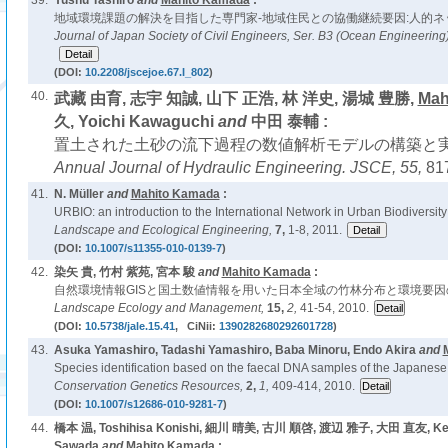
39.
Yushu Tashiro
and
Mahito Kamada
:
地域環境課題の解決を目指した専門家-地域住民との協働継続要因:人的ネ
Journal of Japan Society of Civil Engineers, Ser. B3 (Ocean Engineering
(DOI:
10.2208/jscejoe.67.I_802
)
40.
武藏 由育, 志宇 知誠, 山下 正浩, 林 洋史, 湯城 豊勝,
Mah
久, Yoichi Kawaguchi
and
中田 泰輔 :
置土された土砂の流下過程の数値解析モデルの構築と実
Annual Journal of Hydraulic Engineering. JSCE,
55,
81
41.
N. Müller
and
Mahito Kamada
:
URBIO: an introduction to the International Network in Urban Biodiversit
Landscape and Ecological Engineering,
7,
1-8, 2011.
(DOI:
10.1007/s11355-010-0139-7
)
42.
染矢 貴, 竹村 紫苑, 宮本 駿
and
Mahito Kamada
:
自然環境情報GISと国土数値情報を用いた日本全域の竹林分布と環境要因
Landscape Ecology and Management,
15,
2,
41-54, 2010.
(DOI:
10.5738/jale.15.41
, CiNii:
1390282680292601728
)
43.
Asuka Yamashiro, Tadashi Yamashiro, Baba Minoru, Endo Akira
and
Species identification based on the faecal DNA samples of the Japanese 
Conservation Genetics Resources,
2,
1,
409-414, 2010.
(DOI:
10.1007/s12686-010-9281-7
)
44.
橋本 温, Toshihisa Konishi, 細川 晴美, 古川 順啓, 渡辺 雅子, 大田 直友, Kenji
Sawada
and
Mahito Kamada
: