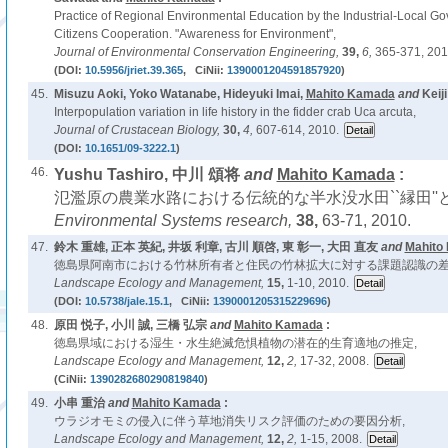
Practice of Regional Environmental Education by the Industrial-Local G
Citizens Cooperation. "Awareness for Environment",
Journal of Environmental Conservation Engineering,
39,
6,
365-371, 201
(DOI:
10.5956/jriet.39.365
, CiNii:
1390001204591857920
)
45.
Misuzu Aoki, Yoko Watanabe, Hideyuki Imai,
Mahito Kamada
and
Keij
Interpopulation variation in life history in the fidder crab Uca arcuta,
Journal of Crustacean Biology,
30,
4,
607-614, 2010.
(DOI:
10.1651/09-3222.1
)
46.
Yushu Tashiro, 中川 頌将
and
Mahito Kamada
:
氾濫原の農業水路における伝統的な半水没水田``縁田''
Environmental Systems research,
38,
63-71, 2010.
47.
鈴木 重雄, 正本 英紀, 井坂 利章, 古川 順啓, 東 彰一, 大田 直友
and
Mahito
徳島県阿南市における竹林所有者と住民の竹林拡大に対する課題認識の差
Landscape Ecology and Management,
15,
1-10, 2010.
(DOI:
10.5738/jale.15.1
, CiNii:
1390001205315229696
)
48.
原田 悦子, 小川 誠, 三橋 弘宗
and
Mahito Kamada
:
徳島県域における湿生・水生絶滅危惧植物の潜在的生育適地の推定,
Landscape Ecology and Management,
12,
2,
17-32, 2008.
(CiNii:
1390282680290819840
)
49.
小串 重治
and
Mahito Kamada
:
ウラジオモミの侵入に伴う草地消失リスク評価のための要因分析,
Landscape Ecology and Management,
12,
2,
1-15, 2008.