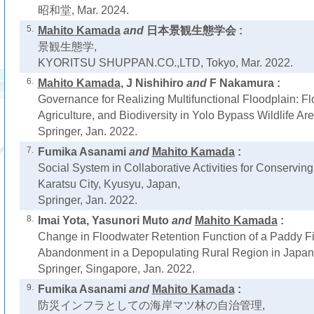
昭和堂, Mar. 2024.
5.
Mahito Kamada
and
日本景観生態学会 :
景観生態学,
KYORITSU SHUPPAN.CO.,LTD, Tokyo, Mar. 2022.
6.
Mahito Kamada
, J Nishihiro
and
F Nakamura :
Governance for Realizing Multifunctional Floodplain: Fl
Agriculture, and Biodiversity in Yolo Bypass Wildlife Are
Springer, Jan. 2022.
7.
Fumika Asanami
and
Mahito Kamada
:
Social System in Collaborative Activities for Conserving
Karatsu City, Kyusyu, Japan,
Springer, Jan. 2022.
8.
Imai Yota, Yasunori Muto
and
Mahito Kamada
:
Change in Floodwater Retention Function of a Paddy Fie
Abandonment in a Depopulating Rural Region in Japan
Springer, Singapore, Jan. 2022.
9.
Fumika Asanami
and
Mahito Kamada
:
防災インフラとしての海岸マツ林の自治管理,