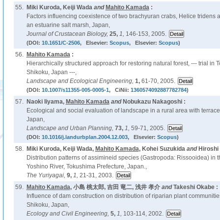
55.
Miki Kuroda, Keiji Wada
and
Mahito Kamada
:
Factors influencing coexistence of two brachyuran crabs, Helice tridens
an estuarine salt marsh, Japan,
Journal of Crustacean Biology,
25,
1,
146-153, 2005.
(DOI:
10.1651/C-2506
, Elsevier:
Scopus
, Elsevier:
Scopus
)
56.
Mahito Kamada
:
Hierarchically structured approach for restoring natural forest, --- trial in
Shikoku, Japan ---,
Landscape and Ecological Engineering,
1,
61-70, 2005.
(DOI:
10.1007/s11355-005-0005-1
, CiNii:
1360574092887782784
)
57.
Naoki Iiyama,
Mahito Kamada
and
Nobukazu Nakagoshi :
Ecological and social evaluation of landscape in a rural area with terra
Japan,
Landscape and Urban Planning,
73,
1,
59-71, 2005.
(DOI:
10.1016/j.landurbplan.2004.12.003
, Elsevier:
Scopus
)
58.
Miki Kuroda, Keiji Wada,
Mahito Kamada
, Kohei Suzukida
and
Hiroshi
Distribution patterns of assimineid species (Gastropoda: Rissooidea) in t
Yoshino River, Tokushima Prefecture, Japan.,
The Yuriyagai,
9,
1,
21-31, 2003.
59.
Mahito Kamada
, 小島 桃太郎, 吉田 竜二, 浅井 孝介
and
Takeshi Okabe :
Influence of dam construction on distribution of riparian plant communitie
Shikoku, Japan,
Ecology and Civil Engineering,
5,
1,
103-114, 2002.