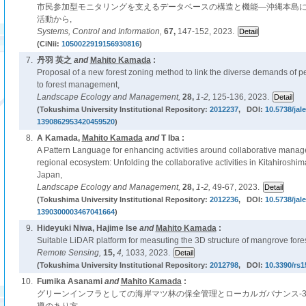
市民参加型モニタリングを支えるデータベースの構造と機能―沖縄本島
活動から,
Systems, Control and Information,
67,
147-152, 2023.
(CiNii:
1050022919156930816
)
7.
丹羽 英之
and
Mahito Kamada
:
Proposal of a new forest zoning method to link the diverse demands of p
to forest management,
Landscape Ecology and Management,
28,
1-2,
125-136, 2023.
(Tokushima University Institutional Repository:
2012237
, DOI:
10.5738/jal
1390862953420459520
)
8.
A Kamada,
Mahito Kamada
and
T Iba :
A Pattern Language for enhancing activities around collaborative manage
regional ecosystem: Unfolding the collaborative activities in Kitahiroshi
Japan,
Landscape Ecology and Management,
28,
1-2,
49-67, 2023.
(Tokushima University Institutional Repository:
2012236
, DOI:
10.5738/jale
1390300003467041664
)
9.
Hideyuki Niwa, Hajime Ise
and
Mahito Kamada
:
Suitable LiDAR platform for measuting the 3D structure of mangrove fores
Remote Sensing,
15,
4,
1033, 2023.
(Tokushima University Institutional Repository:
2012798
, DOI:
10.3390/rs
10.
Fumika Asanami
and
Mahito Kamada
:
グリーンインフラとしての海岸マツ林の保全管理とローカルガバナンス-