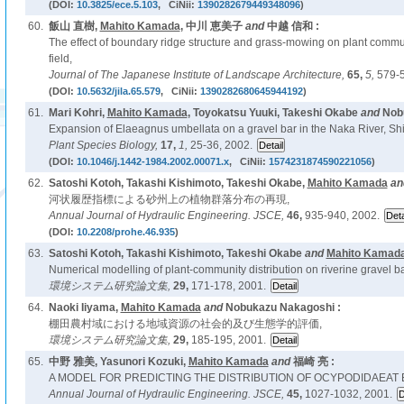
(DOI:
10.3825/ece.5.103
, CiNii:
1390282679449348096
)
60.
飯山 直樹,
Mahito Kamada
, 中川 恵美子
and
中越 信和 :
The effect of boundary ridge structure and grass-mowing on plant commu
field,
Journal of The Japanese Institute of Landscape Architecture,
65,
5,
579-5
(DOI:
10.5632/jila.65.579
, CiNii:
1390282680645944192
)
61.
Mari Kohri,
Mahito Kamada
, Toyokatsu Yuuki, Takeshi Okabe
and
Nob
Expansion of Elaeagnus umbellata on a gravel bar in the Naka River, Sh
Plant Species Biology,
17,
1,
25-36, 2002.
(DOI:
10.1046/j.1442-1984.2002.00071.x
, CiNii:
1574231874590221056
)
62.
Satoshi Kotoh, Takashi Kishimoto, Takeshi Okabe,
Mahito Kamada
an
河状履歴指標による砂州上の植物群落分布の再現,
Annual Journal of Hydraulic Engineering. JSCE,
46,
935-940, 2002.
(DOI:
10.2208/prohe.46.935
)
63.
Satoshi Kotoh, Takashi Kishimoto, Takeshi Okabe
and
Mahito Kamad
Numerical modelling of plant-community distribution on riverine gravel ba
環境システム研究論文集,
29,
171-178, 2001.
64.
Naoki Iiyama,
Mahito Kamada
and
Nobukazu Nakagoshi :
棚田農村域における地域資源の社会的及び生態学的評価,
環境システム研究論文集,
29,
185-195, 2001.
65.
中野 雅美, Yasunori Kozuki,
Mahito Kamada
and
福崎 亮 :
A MODEL FOR PREDICTING THE DISTRIBUTION OF OCYPODIDAEAT 
Annual Journal of Hydraulic Engineering. JSCE,
45,
1027-1032, 2001.