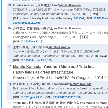
19.
Fumika Asanami, 伊東 啓太郎
and
Mahito Kamada
:
福岡県福津市の地域自治政策と海岸マツ林の自治管理活動の相互補完性,
Landscape Ecology and Management,
25,
1,
53-68, 2020.
(Tokushima University Institutional Repository:
2009062
, DOI:
10.5738/jale
1390286981381310080
)
20.
丹羽 英之, 竹村 紫苑, 今井 洋太
and
Mahito Kamada
:
林床のオルソモザイク画像とDSMの簡便な取得方法:マングローブ林を例に
Ecology and Civil Engineering,
21,
191-201, 2019.
(DOI:
10.3825/ece.21.191
)
21.
荒木田 葉月, 三橋 弘宗
and
Mahito Kamada
:
アンケート調査に基づくシギ・チドリ類への影響要因の関連性分析,
Japanese Journal of Conservation Ecology,
32,
2,
199-202, 2018.
(DOI:
10.18960/hozen.23.2_199
)
22.
Mahito Kamada
, Yasunori Muto
and
Yota Imai :
Paddy fields as green infrastructure,
Proceedings of the 37th IAHR World Congress,
6014-60
23.
佐々木 剛, 丹羽 英之, Fumika Asanami
and
Mahito Kamada
:
Estimation of floor light conditions of a coastal pine forest using small 
Journal of the Japanese Society of Revegetation Technology,
1,
43,
51-5
(DOI:
10.7211/jjsrt.43.51
, CiNii:
1390001205083675776
)
24.
Yohta Imai, 竹村 紫苑, 高里 尚正, 乾 隆帝, 赤松 良久
and
Mahito Kamada
協働モニタリングによる沖縄本島億首川ダム直下マングローブ林の河床変