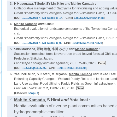
3.
H Hasegawa, T Sudo, SY Lin, K Ito
and
Mahito Kamada
:
Collaborative management of Satoyama for revitalizing and adding value 
Urban Biodiversity and Ecological Design for Sustainable Cities,
317-333
(DOI:
10.1007/978-4-431-56856-8_14
, CiNii:
1360572092547544448
)
4.
Mahito Kamada
and
S Inai :
Ecological evaluation of landscape components of the Tokushima Centra
crab,
Urban Biodiversity and Ecological Design for Sustainable Cities,
199-215
(DOI:
10.1007/978-4-431-56856-8_9
, CiNii:
1360853567424173824
)
5.
Shin Morisada, 野崎 達也, 小川 みどり
and
Mahito Kamada
:
Succession from pine forest to evergreen broad-leaved forest at Ohki coa
Prefecture, Shikoku, Japan,
Landscape Ecology and Management,
25,
1,
75-86, 2020.
(DOI:
10.5738/jale.25.75
, CiNii:
1391131406311444608
)
6.
Yasunori Muto, S. Kotani, M. Miyoshi,
Mahito Kamada
and
Takao TAM
Retarding Capacity Change of Wetland Paddy Fields due to House Lan
Land Use against Flood Utilising Paddy Fields as Green Infrastructure -,
Proc. IAHR-APD2018,
2,
1209-1218, 2018.
(Elsevier:
Scopus
)
7.
Mahito Kamada
, S Hirai
and
Yota Imai :
Habitat evaluation of riverine plant communities based o
hydrogeomorphic condition.,