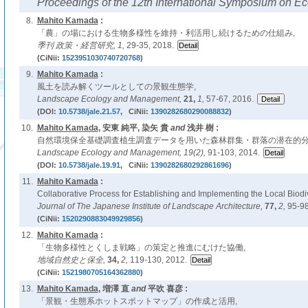
Proceedings of the 12th International Symposium on Ec
8.
Mahito Kamada
:
「農」の場における生物多様性を維持・利活用し続けるための仕組み,
季刊 政策・経営研究,
1,
29-35, 2018.
(CiNii:
1523951030740720768
)
9.
Mahito Kamada
:
風土を読み解くツールとしての景観生態学,
Landscape Ecology and Management,
21,
1,
57-67, 2016.
(DOI:
10.5738/jale.21.57
, CiNii:
1390282680290088832
)
10.
Mahito Kamada
, 安東 純平, 染矢 貴
and
浅井 樹 :
自然環境保全基礎調査植生調査データを用いた森林群集・群落の潜在的分
Landscape Ecology and Management,
19(2),
91-103, 2014.
(DOI:
10.5738/jale.19.91
, CiNii:
1390282680292861696
)
11.
Mahito Kamada
:
Collaborative Process for Establishing and Implementing the Local Biodiv
Journal of The Japanese Institute of Landscape Architecture,
77,
2,
95-98
(CiNii:
1520290883049929856
)
12.
Mahito Kamada
:
「生物多様性とくしま戦略」の策定と推進にむけた協働,
地域自然史と保全,
34,
2,
119-130, 2012.
(CiNii:
1521980705164362880
)
13.
Mahito Kamada
, 増澤 直
and
平吹 喜彦 :
「景観・生態系ホットスポットマップ」の作成と活用,