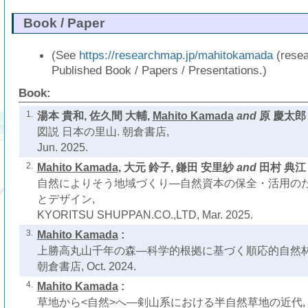
Book / Paper
(See
https://researchmap.jp/mahitokamada
(resea
Published Book / Papers / Presentations.)
Book:
1.
湯本 貴和, 佐久間 大輔,
Mahito Kamada
and
原 慶太郎 
図説 日本の里山. 朝倉書店,
Jun. 2025.
2.
Mahito Kamada
, 大元 鈴子, 鎌田 安里紗
and
田村 典江 
自然によりそう地域づくり―自然資本の保全・活用の
とデザイン,
KYORITSU SHUPPAN.CO.,LTD, Mar. 2025.
3.
Mahito Kamada
:
上勝高丸山千年の森―科学的根拠に基づく順応的自然林
朝倉書店, Oct. 2024.
4.
Mahito Kamada
:
草地から<自然>へ―剣山系における半自然草地の近代,