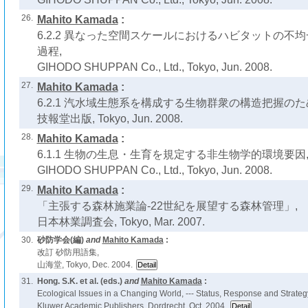
26.
Mahito Kamada
:
6.2.2 異なった空間スケールにおけるハビタットの不
過程,
GIHODO SHUPPAN Co., Ltd., Tokyo, Jun. 2008.
27.
Mahito Kamada
:
6.2.1 汽水域生態系を構成する生物群衆の構造把握のた
技報堂出版, Tokyo, Jun. 2008.
28.
Mahito Kamada
:
6.1.1 生物の生息・生育を規定する非生物学的環境要因
GIHODO SHUPPAN Co., Ltd., Tokyo, Jun. 2008.
29.
Mahito Kamada
:
「主張する森林施業論-22世紀を展望する森林管理」,
日本林業調査会, Tokyo, Mar. 2007.
30.
砂防学会(編)
and
Mahito Kamada
:
改訂 砂防用語集,
山海堂, Tokyo, Dec. 2004.
31.
Hong. S.K. et al. (eds.)
and
Mahito Kamada
:
Ecological Issues in a Changing World, --- Status, Response and Strategy
Kluwer Academic Publishers, Dordrecht, Oct. 2004.