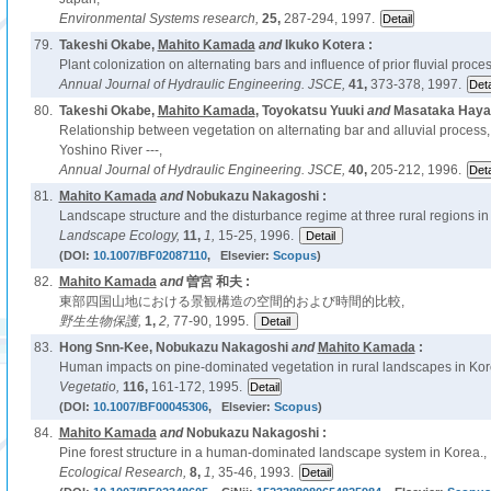
Environmental Systems research,
25,
287-294, 1997.
79.
Takeshi Okabe,
Mahito Kamada
and
Ikuko Kotera :
Plant colonization on alternating bars and influence of prior fluvial proces
Annual Journal of Hydraulic Engineering. JSCE,
41,
373-378, 1997.
80.
Takeshi Okabe,
Mahito Kamada
, Toyokatsu Yuuki
and
Masataka Hayas
Relationship between vegetation on alternating bar and alluvial process, -
Yoshino River ---,
Annual Journal of Hydraulic Engineering. JSCE,
40,
205-212, 1996.
81.
Mahito Kamada
and
Nobukazu Nakagoshi :
Landscape structure and the disturbance regime at three rural regions in
Landscape Ecology,
11,
1,
15-25, 1996.
(DOI:
10.1007/BF02087110
, Elsevier:
Scopus
)
82.
Mahito Kamada
and
曽宮 和夫 :
東部四国山地における景観構造の空間的および時間的比較,
野生生物保護,
1,
2,
77-90, 1995.
83.
Hong Snn-Kee, Nobukazu Nakagoshi
and
Mahito Kamada
:
Human impacts on pine-dominated vegetation in rural landscapes in Ko
Vegetatio,
116,
161-172, 1995.
(DOI:
10.1007/BF00045306
, Elsevier:
Scopus
)
84.
Mahito Kamada
and
Nobukazu Nakagoshi :
Pine forest structure in a human-dominated landscape system in Korea.,
Ecological Research,
8,
1,
35-46, 1993.