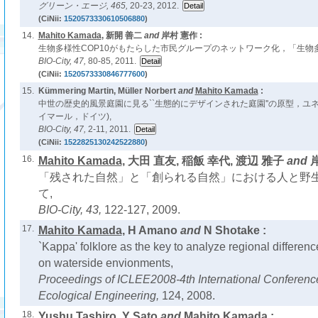
グリーン・エージ,
465,
20-23, 2012.
(CiNii:
1520573330610506880
)
14.
Mahito Kamada
, 新開 善二
and
岸村 憲作 :
生物多様性COP10がもたらした市民グループのネットワーク化，「生物
BIO-City,
47,
80-85, 2011.
(CiNii:
1520573330846777600
)
15.
Kümmering Martin, Müller Norbert
and
Mahito Kamada
:
中世の歴史的風景庭園に見る``生態的にデザインされた庭園''の原型，ユネ
イマール，ドイツ),
BIO-City,
47,
2-11, 2011.
(CiNii:
1522825130242522880
)
16.
Mahito Kamada
, 大田 直友, 稲飯 幸代, 渡辺 雅子
and
岸
「残された自然」と「創られる自然」における人と野
て,
BIO-City,
43,
122-127, 2009.
17.
Mahito Kamada
, H Amano
and
N Shotake :
`Kappa' folklore as the key to analyze regional differen
on waterside envionments,
Proceedings of ICLEE2008-4th International Conferen
Ecological Engineering,
124, 2008.
18.
Yushu Tashiro, Y Sato
and
Mahito Kamada
: