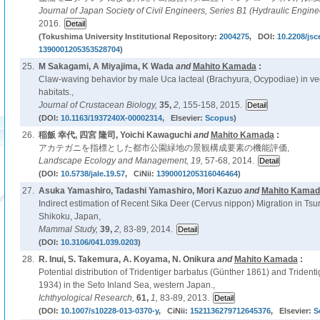
Journal of Japan Society of Civil Engineers, Series B1 (Hydraulic Engine
2016.
(Tokushima University Institutional Repository:
2004275
, DOI:
10.2208/jsc
1390001205353528704
)
25.
M Sakagami, A Miyajima, K Wada
and
Mahito Kamada
:
Claw-waving behavior by male Uca lacteal (Brachyura, Ocypodiae) in v
habitats.,
Journal of Crustacean Biology,
35,
2,
155-158, 2015.
(DOI:
10.1163/1937240X-00002314
, Elsevier:
Scopus
)
26.
稲飯 幸代, 四宮 隆司, Yoichi Kawaguchi
and
Mahito Kamada
:
アカテガニを指標とした都市公園緑地の景観構成要素の機能評価,
Landscape Ecology and Management,
19,
57-68, 2014.
(DOI:
10.5738/jale.19.57
, CiNii:
1390001205316046464
)
27.
Asuka Yamashiro, Tadashi Yamashiro, Mori Kazuo
and
Mahito Kamad
Indirect estimation of Recent Sika Deer (Cervus nippon) Migration in Tsu
Shikoku, Japan,
Mammal Study,
39,
2,
83-89, 2014.
(DOI:
10.3106/041.039.0203
)
28.
R. Inui, S. Takemura, A. Koyama, N. Onikura
and
Mahito Kamada
:
Potential distribution of Tridentiger barbatus (Günther 1861) and Triden
1934) in the Seto Inland Sea, western Japan.,
Ichthyological Research,
61,
1,
83-89, 2013.
(DOI:
10.1007/s10228-013-0370-y
, CiNii:
1521136279712645376
, Elsevier:
S