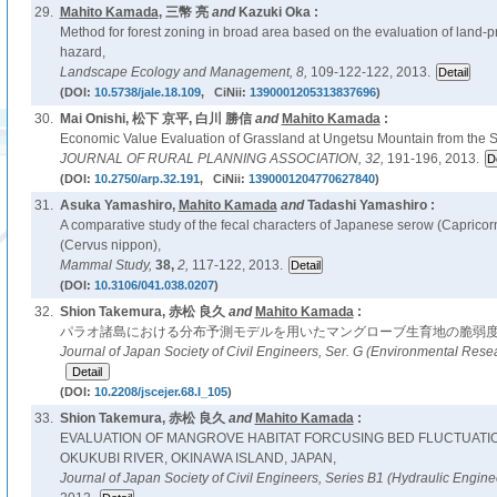
29.
Mahito Kamada
, 三幣 亮
and
Kazuki Oka :
Method for forest zoning in broad area based on the evaluation of land-p
hazard,
Landscape Ecology and Management,
8,
109-122-122, 2013.
(DOI:
10.5738/jale.18.109
, CiNii:
1390001205313837696
)
30.
Mai Onishi, 松下 京平, 白川 勝信
and
Mahito Kamada
:
Economic Value Evaluation of Grassland at Ungetsu Mountain from the S
JOURNAL OF RURAL PLANNING ASSOCIATION,
32,
191-196, 2013.
(DOI:
10.2750/arp.32.191
, CiNii:
1390001204770627840
)
31.
Asuka Yamashiro,
Mahito Kamada
and
Tadashi Yamashiro :
A comparative study of the fecal characters of Japanese serow (Capricorn
(Cervus nippon),
Mammal Study,
38,
2,
117-122, 2013.
(DOI:
10.3106/041.038.0207
)
32.
Shion Takemura, 赤松 良久
and
Mahito Kamada
:
パラオ諸島における分布予測モデルを用いたマングローブ生育地の脆弱度
Journal of Japan Society of Civil Engineers, Ser. G (Environmental Rese
(DOI:
10.2208/jscejer.68.I_105
)
33.
Shion Takemura, 赤松 良久
and
Mahito Kamada
:
EVALUATION OF MANGROVE HABITAT FORCUSING BED FLUCTUATIO
OKUKUBI RIVER, OKINAWA ISLAND, JAPAN,
Journal of Japan Society of Civil Engineers, Series B1 (Hydraulic Engine