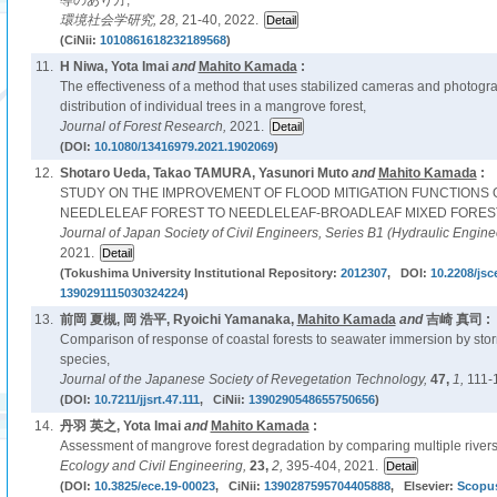
導のあり方,
環境社会学研究,
28,
21-40, 2022.
(CiNii:
1010861618232189568
)
11.
H Niwa, Yota Imai
and
Mahito Kamada
:
The effectiveness of a method that uses stabilized cameras and photogr
distribution of individual trees in a mangrove forest,
Journal of Forest Research,
2021.
(DOI:
10.1080/13416979.2021.1902069
)
12.
Shotaro Ueda, Takao TAMURA, Yasunori Muto
and
Mahito Kamada
:
STUDY ON THE IMPROVEMENT OF FLOOD MITIGATION FUNCTIONS 
NEEDLELEAF FOREST TO NEEDLELEAF-BROADLEAF MIXED FORES
Journal of Japan Society of Civil Engineers, Series B1 (Hydraulic Engine
2021.
(Tokushima University Institutional Repository:
2012307
, DOI:
10.2208/jsc
1390291115030324224
)
13.
前岡 夏槻, 岡 浩平, Ryoichi Yamanaka,
Mahito Kamada
and
吉崎 真司 :
Comparison of response of coastal forests to seawater immersion by stor
species,
Journal of the Japanese Society of Revegetation Technology,
47,
1,
111-
(DOI:
10.7211/jjsrt.47.111
, CiNii:
1390290548655750656
)
14.
丹羽 英之, Yota Imai
and
Mahito Kamada
:
Assessment of mangrove forest degradation by comparing multiple rivers
Ecology and Civil Engineering,
23,
2,
395-404, 2021.
(DOI:
10.3825/ece.19-00023
, CiNii:
1390287595704405888
, Elsevier:
Scopu