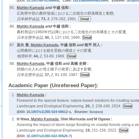
(DOI:
10.1007/BF02348605
, CiNii:
1523388080654825984
, Elsevier:
Scopus
85.
Mahito Kamada
and
中越 信和 :
広島県中部の農村地域における二次植生の群落構造と動態,
日本林学会誌,
73,
4,
276-282, 1991.
86.
Mahito Kamada
and
中越 信和 :
農村周辺の1960年代以降における二次植生の分布構造とその変遷,
日本生態学会誌,
40,
3,
137-150, 1990.
87.
染矢 貴,
Mahito Kamada
, 中越 信和
and
根平 邦人 :
山間農村における植生景観の構造とその変遷,
地理科学,
44,
2,
53-69, 1989.
88.
Mahito Kamada
, 中越 信和
and
高橋 史樹 :
焼畑の火入れが埋土種子の発芽に及ぼす影響,
日本生態学会誌,
37,
2,
91-100, 1987.
Academic Paper (Unrefereed Paper):
1.
Mahito Kamada
:
Foreword to the special feature: nature-based solutions for creating sus
Landscape and Ecological Engineering,
20,
3,
239-240, 2024.
(DOI:
10.1007/s11355-024-00612-x
, Elsevier:
Scopus
)
2.
H Niwa,
Mahito Kamada
, Shin Morisada
and
M Ogawa :
Assesing the impact of storm surge flooding on coastal forests using a ve
Landscape and Ecological Engineering,
19,
151-159, 2022.
(DOI:
10.1007/s11355-022-00525-7
)