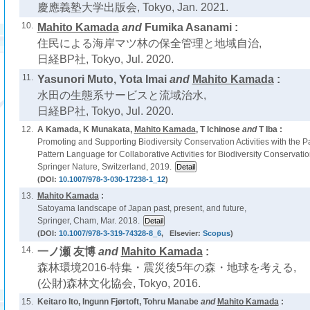
慶應義塾大学出版会, Tokyo, Jan. 2021.
10.
Mahito Kamada
and
Fumika Asanami :
住民による海岸マツ林の保全管理と地域自治,
日経BP社, Tokyo, Jul. 2020.
11.
Yasunori Muto, Yota Imai
and
Mahito Kamada
:
水田の生態系サービスと流域治水,
日経BP社, Tokyo, Jul. 2020.
12.
A Kamada, K Munakata,
Mahito Kamada
, T Ichinose
and
T Iba :
Promoting and Supporting Biodiversity Conservation Activities with the 
Pattern Language for Collaborative Activities for Biodiversity Conservatio
Springer Nature, Switzerland, 2019.
(DOI:
10.1007/978-3-030-17238-1_12
)
13.
Mahito Kamada
:
Satoyama landscape of Japan past, present, and future,
Springer, Cham, Mar. 2018.
(DOI:
10.1007/978-3-319-74328-8_6
, Elsevier:
Scopus
)
14.
一ノ瀬 友博
and
Mahito Kamada
:
森林環境2016-特集・震災後5年の森・地球を考える,
(公財)森林文化協会, Tokyo, 2016.
15.
Keitaro Ito, Ingunn Fjørtoft, Tohru Manabe
and
Mahito Kamada
: