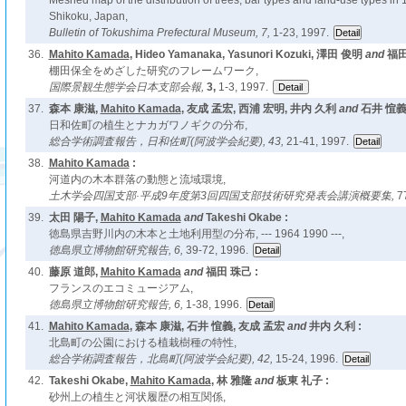
Meshed map of the distribution of trees, bar types and land-use types in 
Shikoku, Japan,
Bulletin of Tokushima Prefectural Museum,
7,
1-23, 1997.
36.
Mahito Kamada
, Hideo Yamanaka, Yasunori Kozuki, 澤田 俊明
and
福田
棚田保全をめざした研究のフレームワーク,
国際景観生態学会日本支部会報,
3,
1-3, 1997.
37.
森本 康滋,
Mahito Kamada
, 友成 孟宏, 西浦 宏明, 井内 久利
and
石井 愃義 
日和佐町の植生とナカガワノギクの分布,
総合学術調査報告，日和佐町(阿波学会紀要),
43,
21-41, 1997.
38.
Mahito Kamada
:
河道内の木本群落の動態と流域環境,
土木学会四国支部·平成9年度第3回四国支部技術研究発表会講演概要集,
7
39.
太田 陽子,
Mahito Kamada
and
Takeshi Okabe :
徳島県吉野川内の木本と土地利用型の分布, --- 1964 1990 ---,
徳島県立博物館研究報告,
6,
39-72, 1996.
40.
藤原 道郎,
Mahito Kamada
and
福田 珠己 :
フランスのエコミュージアム,
徳島県立博物館研究報告,
6,
1-38, 1996.
41.
Mahito Kamada
, 森本 康滋, 石井 愃義, 友成 孟宏
and
井内 久利 :
北島町の公園における植栽樹種の特性,
総合学術調査報告，北島町(阿波学会紀要),
42,
15-24, 1996.
42.
Takeshi Okabe,
Mahito Kamada
, 林 雅隆
and
板東 礼子 :
砂州上の植生と河状履歴の相互関係,