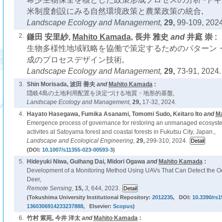
米制度創設にみる自然環境政策と農業政策の統合,
Landscape Ecology and Management,
29,
99-109, 2024
2.
鎌田 安里紗,
Mahito Kamada
, 長井 雅史
and
井庭 崇 :
生物多様性地域戦略を協働で策定するためのパターン
成のプロセスデザイン技術,
Landscape Ecology and Management,
29,
73-91, 2024.
3.
Shin Morisada, 波田 善夫
and
Mahito Kamada
:
隠岐4島の土地利用配置を決定づける地質・地形的基盤,
Landscape Ecology and Management,
29,
17-32, 2024.
4.
Hayato Hasegawa, Fumika Asanami, Tomomi Sudo, Keitaro Ito
and
M
Emergence process of governance for restoring an unmanaged ecosyste
activites at Satoyama forest and coastal forests in Fukutsu City, Japan.,
Landscape and Ecological Engineering,
29,
299-310, 2024.
(DOI:
10.1007/s11355-023-00593-3
)
5.
Hideyuki Niwa, Guihang Dai, Midori Ogawa
and
Mahito Kamada
:
Development of a Monitoring Method Using UAVs That Can Detect the Oc
Deer,
Remote Sensing,
15,
3,
644, 2023.
(Tokushima University Institutional Repository:
2012235
, DOI:
10.3390/rs
1360306914233237888
, Elsevier:
Scopus
)
6.
竹村 紫苑, 今井 洋太
and
Mahito Kamada
: