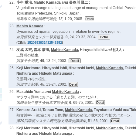
22.
小串 重治,
Mahito Kamada
and
長谷川 賢二 :
Vegetation change relating to a change of management at Ochiai-Pass in
Tokushima Prefecture, Shikoku, Japan,
徳島県立博物館研究報告,
15,
1-20, 2005.
23.
Mahito Kamada
:
Dynamics od riparian vegetation in relation to river-flow regime,
水資源研究センター研究報告,
0,
24,
29-32, 2004.
(CiNii:
1520853832432548352
)
24.
友成 孟宏, 森本 康滋,
Mahito Kamada
, Hiroyoshi Ishii
and
他3人 :
三野町の植生,
阿波学会紀要,
49,
13-24, 2003.
25.
Koji Morimoto, Hiroyoshi Ishii, Hisatoshi Iuchi,
Mahito Kamada
, Takeh
Nishiura
and
Hideaki Matsunaga :
佐那河内村の植生,
阿波学会紀要,
48,
13-24, 2002.
26.
Masahide Yuma
and
Mahito Kamada
:
マラウィ湖畔における「森と人と湖」のつながり,
国際景観生態学会日本支部会報,
6,
69-75, 2001.
27.
Kentaro Araki, Tatsuo Tono,
Mahito Kamada
, Toyokatsu Yuuki
and
Tak
那賀川中·下流域における物理的環境の変化と樹木の分布拡大パターン,
第29回環境システム研究論文発表会講演集,
51-56, 2001.
28.
Koji Morimoto, Hiroyoshi Ishii, Hisatoshi Iuchi,
Mahito Kamada
, Takeh
Nishiura
and
Hideaki Matsunaga :