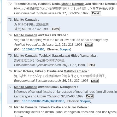
72.
Takeshi Okabe, Yukinobu Ueda,
Mahito Kamada
and
Hidehiro Umeoka
砂州上の植物群落立地の物理環境特性とこれを利用した群落分布の予測,
Environmental Systems research,
27,
323-329, 1999.
73.
Mahito Kamada
:
カヤ場の利用と景観生態,
遺伝,
53,
10,
37-42, 1999.
74.
Mahito Kamada
and
Takeshi Okabe :
Vegetation mapping with the aid of low-altitude aerial photography,
Applied Vegetation Science,
1,
2,
211-218, 1998.
(DOI:
10.2307/1478950
, Elsevier:
Scopus
)
75.
Mahito Kamada
, Toshiaki Sawada
and
Hideo Yamanaka :
郊外地域における公園の樹木の評価,
Environmental Systems research,
26,
21-27, 1998.
76.
Ikuko Kotera, Takeshi Okabe
and
Mahito Kamada
:
河川砂州上に分布する植物群落の立地条件としての物理環境因子,
Environmental Systems research,
26,
231-237, 1998.
77.
Mahito Kamada
and
Nobukazu Nakagoshi :
Influence of cultural factors on landscape of mountainous farm villages i
Landscape and Urban Planning,
37,
85-90, 1997.
(DOI:
10.1016/S0169-2046(96)00372-6
, Elsevier:
Scopus
)
78.
Mahito Kamada
, Takeshi Okabe
and
Ikuko Kotera :
Influencing factors on distributional changes in trees and land-use types 
Japan,