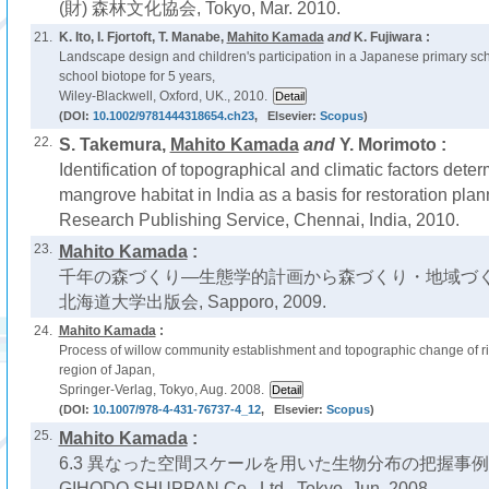
(財) 森林文化協会, Tokyo, Mar. 2010.
21.
K. Ito, I. Fjortoft, T. Manabe,
Mahito Kamada
and
K. Fujiwara :
Landscape design and children's participation in a Japanese primary sch
school biotope for 5 years,
Wiley-Blackwell, Oxford, UK., 2010.
(DOI:
10.1002/9781444318654.ch23
, Elsevier:
Scopus
)
22.
S. Takemura,
Mahito Kamada
and
Y. Morimoto :
Identification of topographical and climatic factors determ
mangrove habitat in India as a basis for restoration plan
Research Publishing Service, Chennai, India, 2010.
23.
Mahito Kamada
:
千年の森づくり―生態学的計画から森づくり・地域づく
北海道大学出版会, Sapporo, 2009.
24.
Mahito Kamada
:
Process of willow community establishment and topographic change of r
region of Japan,
Springer-Verlag, Tokyo, Aug. 2008.
(DOI:
10.1007/978-4-431-76737-4_12
, Elsevier:
Scopus
)
25.
Mahito Kamada
:
6.3 異なった空間スケールを用いた生物分布の把握事例
GIHODO SHUPPAN Co., Ltd., Tokyo, Jun. 2008.