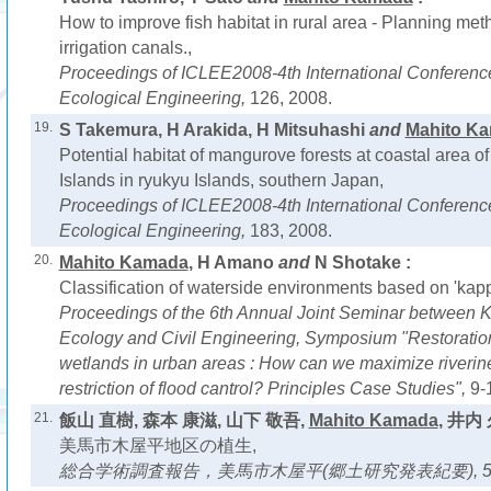
How to improve fish habitat in rural area - Planning met
irrigation canals.,
Proceedings of ICLEE2008-4th International Conferen
Ecological Engineering,
126, 2008.
19.
S Takemura, H Arakida, H Mitsuhashi
and
Mahito K
Potential habitat of mangurove forests at coastal area of
Islands in ryukyu Islands, southern Japan,
Proceedings of ICLEE2008-4th International Conferen
Ecological Engineering,
183, 2008.
20.
Mahito Kamada
, H Amano
and
N Shotake :
Classification of waterside environments based on 'kappa
Proceedings of the 6th Annual Joint Seminar between 
Ecology and Civil Engineering, Symposium "Restoratio
wetlands in urban areas : How can we maximize riverine 
restriction of flood cantrol? Principles Case Studies",
9-
21.
飯山 直樹, 森本 康滋, 山下 敬吾,
Mahito Kamada
, 井内
美馬市木屋平地区の植生,
総合学術調査報告，美馬市木屋平(郷土研究発表紀要),