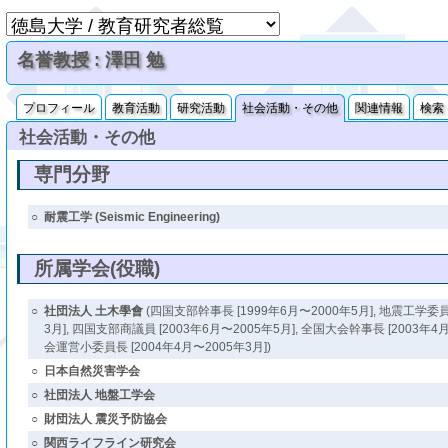
名誉教授 : 澤田 勉
プロフィール
教育活動
研究活動
社会活動・その他
関連情報
検索
社会活動・その他
専門分野
○
耐震工学 (Seismic Engineering)
所属学会(役職)
○
社団法人 土木學會
(四国支部幹事長 [1999年6月〜2000年5月], 地震工学委員
3月], 四国支部商議員 [2003年6月〜2005年5月], 全国大会幹事長 [2003年4
会運営小委員長 [2004年4月〜2005年3月])
○
日本自然災害学会
○
社団法人 地盤工学会
○
財団法人 震災予防協会
○
関西ライフライン研究会