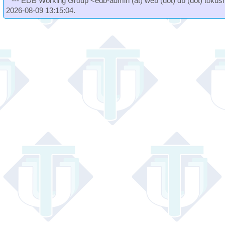
--- EDB Working Group <edb-admin (at) web (dot) db (dot) tokushi
2026-08-09 13:15:04.