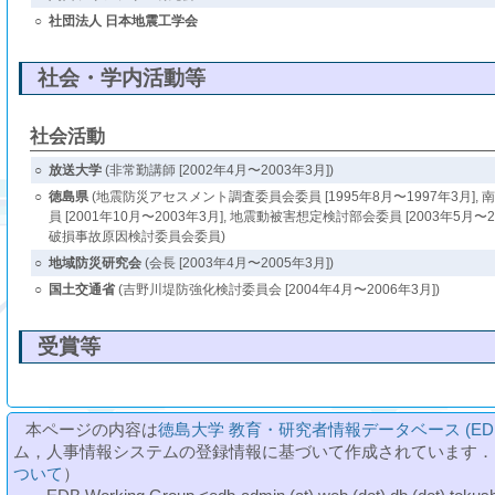
○
社団法人 日本地震工学会
社会・学内活動等
社会活動
○
放送大学
(非常勤講師 [2002年4月〜2003年3月])
○
徳島県
(地震防災アセスメント調査委員会委員 [1995年8月〜1997年3月]
員 [2001年10月〜2003年3月], 地震動被害想定検討部会委員 [2003年5月〜
破損事故原因検討委員会委員)
○
地域防災研究会
(会長 [2003年4月〜2005年3月])
○
国土交通省
(吉野川堤防強化検討委員会 [2004年4月〜2006年3月])
受賞等
本ページの内容は
徳島大学 教育・研究者情報データベース (ED
ム，人事情報システムの登録情報に基づいて作成されています．
ついて
）