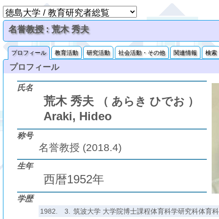
名誉教授 : 荒木 秀夫
プロフィール
教育活動
研究活動
社会活動・その他
関連情報
検索
プロフィール
氏名
荒木 秀夫
（ あらき ひでお ）
Araki, Hideo
称号
名誉教授 (2018.4)
生年
西暦1952年
学歴
1982.
3.
筑波大学 大学院博士課程体育科学研究科体育科