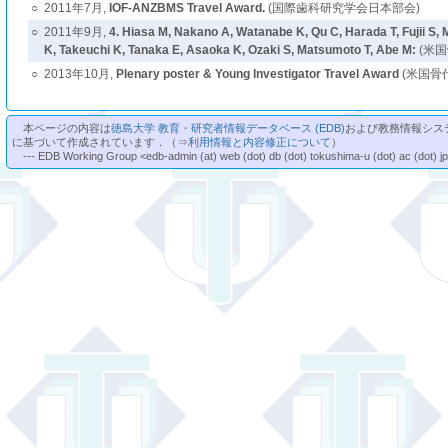
○
2011年7月,
IOF-ANZBMS Travel Award.
(国際歯科研究学会日本部会)
○
2011年9月,
4. Hiasa M, Nakano A, Watanabe K, Qu C, Harada T, Fujii S,
K, Takeuchi K, Tanaka E, Asaoka K, Ozaki S, Matsumoto T, Abe M:
(米国
○
2013年10月,
Plenary poster & Young Investigator Travel Award
(米国骨
本ページの内容は
徳島大学 教育・研究者情報データベース (EDB)
および教務情報シス
に基づいて作成されています．（⇒
利用情報と内容修正について
）
--- EDB Working Group <edb-admin (at) web (dot) db (dot) tokushima-u (dot) ac (dot) j