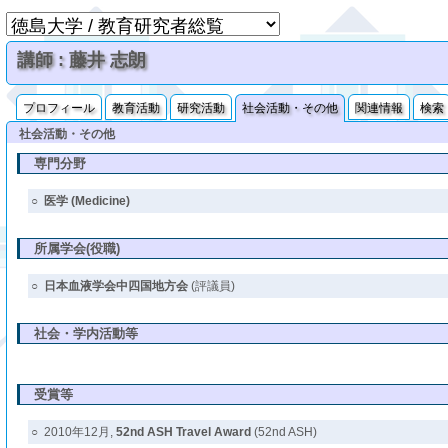
講師 : 藤井 志朗
プロフィール
教育活動
研究活動
社会活動・その他
関連情報
検索
社会活動・その他
専門分野
○
医学 (Medicine)
所属学会(役職)
○
日本血液学会中四国地方会
(評議員)
社会・学内活動等
受賞等
○
2010年12月,
52nd ASH Travel Award
(52nd ASH)