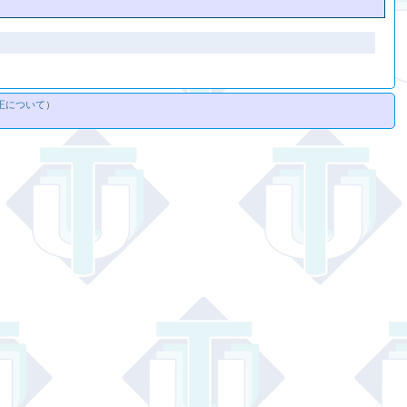
正について
）