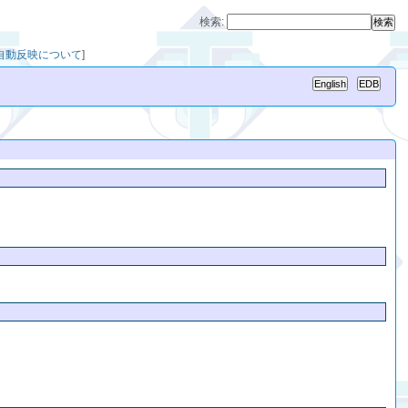
検索:
への自動反映について
]