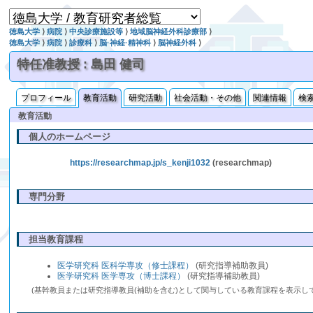
徳島大学
⟩
病院
⟩
中央診療施設等
⟩
地域脳神経外科診療部
⟩
徳島大学
⟩
病院
⟩
診療科
⟩
脳·神経·精神科
⟩
脳神経外科
⟩
特任准教授 : 島田 健司
プロフィール
教育活動
研究活動
社会活動・その他
関連情報
検
教育活動
個人のホームページ
https://researchmap.jp/s_kenji1032
(researchmap)
専門分野
担当教育課程
医学研究科 医科学専攻（修士課程）
(研究指導補助教員)
医学研究科 医学専攻（博士課程）
(研究指導補助教員)
(基幹教員または研究指導教員(補助を含む)として関与している教育課程を表示し