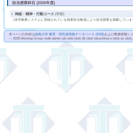
担当授業科目 (2026年度)
○
神経・精神・行動コース
(学部)
(本学教務システムに登録されている授業担当教員により担当授業を掲載していま
本ページの内容は
徳島大学 教育・研究者情報データベース (EDB)
および教務情報シ
--- EDB Working Group <edb-admin (at) web (dot) db (dot) tokushima-u (dot) ac (dot) 