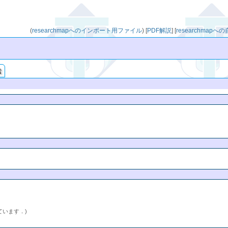
(
researchmapへのインポート用ファイル
)
[
PDF解説
]
[
researchmap
索
ています．)