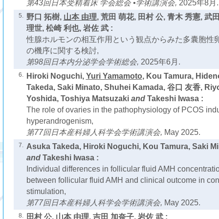
第43回日本受精着床 学会総会 •学術講演会,
2025年8月.
5.
野口 拓樹,
山本 由理
, 荒田 萌花, 田村 公, 青木 秀憲, 武
理世, 松崎 利也, 岩佐 武 :
性腺ホルモンの相互作用という観点からみた多囊胞性
の機序に関する検討,
第98回日本内分泌学会学術総会,
2025年6月.
6.
Hiroki Noguchi,
Yuri Yamamoto
, Kou Tamura, Hiden
Takeda, Saki Minato, Shuhei Kamada, 谷口 友香, Riy
Yoshida, Toshiya Matsuzaki
and
Takeshi Iwasa :
The role of ovaries in the pathophysiology of PCOS ind
hyperandrogenism,
第77回日本産科婦人科学会学術講演会,
May 2025.
7.
Asuka Takeda, Hiroki Noguchi, Kou Tamura, Saki M
and
Takeshi Iwasa :
Individual differences in follicular fluid AMH concentrati
between follicular fluid AMH and clinical outcome in con
stimulation,
第77回日本産科婦人科学会学術講演会,
May 2025.
8.
田村 公,
山本 由理
, 吉田 加奈子, 岩佐 武 :