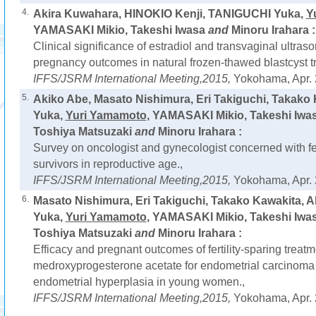
4.
Akira Kuwahara, HINOKIO Kenji, TANIGUCHI Yuka,
Y
YAMASAKI Mikio, Takeshi Iwasa
and
Minoru Irahara :
Clinical significance of estradiol and transvaginal ultras
pregnancy outcomes in natural frozen-thawed blastcyst tr
IFFS/JSRM International Meeting,2015,
Yokohama, Apr. 
5.
Akiko Abe, Masato Nishimura, Eri Takiguchi, Takak
Yuka,
Yuri Yamamoto
, YAMASAKI Mikio, Takeshi Iwas
Toshiya Matsuzaki
and
Minoru Irahara :
Survey on oncologist and gynecologist concerned with fert
survivors in reproductive age.,
IFFS/JSRM International Meeting,2015,
Yokohama, Apr. 
6.
Masato Nishimura, Eri Takiguchi, Takako Kawakita, 
Yuka,
Yuri Yamamoto
, YAMASAKI Mikio, Takeshi Iwas
Toshiya Matsuzaki
and
Minoru Irahara :
Efficacy and pregnant outcomes of fertility-sparing treatm
medroxyprogesterone acetate for endometrial carcinoma 
endometrial hyperplasia in young women.,
IFFS/JSRM International Meeting,2015,
Yokohama, Apr. 