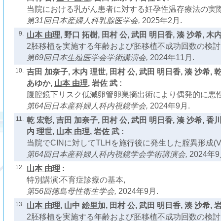
当院における乳がん患者に対する妊孕性温存療法の実際
第31回日本産婦人科乳腺医学会,
2025年2月.
9.
山本 由理
, 野口 拓樹, 田村 公, 武田 明日香, 湊 沙希, 木内
2胚移植を実施する年齢および胚移植不成功回数の検討
第69回日本生殖医学会学術講演会,
2024年11月.
10.
吉田 加奈子, 木内 理世, 田村 公, 武田 明日香, 湊 沙希, 
あゆか,
山本 由理
, 岩佐 武 :
腹腔鏡下リスク低減卵管卵巣摘出術により偶発的に悪性
第64回日本産科婦人科内視鏡学会,
2024年9月.
11.
乾 宏彰, 吉田 加奈子, 田村 公, 武田 明日香, 湊 沙希, 香
内 理世,
山本 由理
, 岩佐 武 :
当院でCINに対してTLHを施行後に発生した腟異形成(VA
第64回日本産科婦人科内視鏡学会学術講演会,
2024年9
12.
山本 由理
:
特別講演:不育症診療の基本,
第56回徳島母性衛生学会,
2024年9月.
13.
山本 由理
, 山中 絵里加, 田村 公, 武田 明日香, 湊 沙希, 岩
2胚移植を実施する年齢および胚移植不成功回数の検討