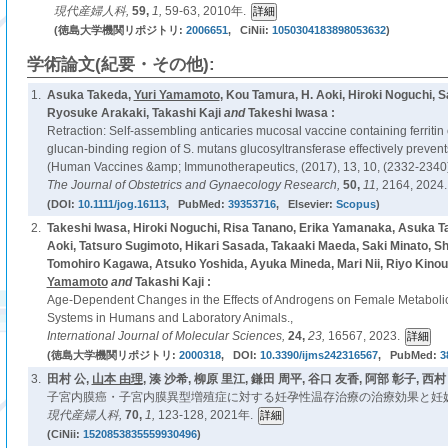
現代産婦人科,
59,
1,
59-63, 2010年.
(徳島大学機関リポジトリ:
2006651
, CiNii:
1050304183898053632
)
学術論文(紀要・その他):
1.
Asuka Takeda,
Yuri Yamamoto
, Kou Tamura, H. Aoki, Hiroki Noguchi, 
Ryosuke Arakaki, Takashi Kaji
and
Takeshi Iwasa :
Retraction: Self-assembling anticaries mucosal vaccine containing ferriti
glucan-binding region of S. mutans glucosyltransferase effectively prevent
(Human Vaccines &amp; Immunotherapeutics, (2017), 13, 10, (2332-2340),
The Journal of Obstetrics and Gynaecology Research,
50,
11,
2164, 2024.
(DOI:
10.1111/jog.16113
, PubMed:
39353716
, Elsevier:
Scopus
)
2.
Takeshi Iwasa, Hiroki Noguchi, Risa Tanano, Erika Yamanaka, Asuka T
Aoki, Tatsuro Sugimoto, Hikari Sasada, Takaaki Maeda, Saki Minato, Sh
Tomohiro Kagawa, Atsuko Yoshida, Ayuka Mineda, Mari Nii, Riyo Kino
Yamamoto
and
Takashi Kaji :
Age-Dependent Changes in the Effects of Androgens on Female Metaboli
Systems in Humans and Laboratory Animals.,
International Journal of Molecular Sciences,
24,
23,
16567, 2023.
(徳島大学機関リポジトリ:
2000318
, DOI:
10.3390/ijms242316567
, PubMed:
3
3.
田村 公,
山本 由理
, 湊 沙希, 柳原 里江, 鎌田 周平, 谷口 友香, 阿部 彰子, 西村 
子宮内膜癌・子宮内膜異型増殖症に対する妊孕性温存治療の治療効果と妊娠
現代産婦人科,
70,
1,
123-128, 2021年.
(CiNii:
1520853835559930496
)