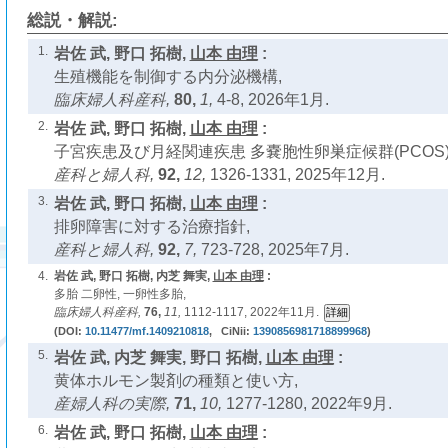
総説・解説:
1.
岩佐 武, 野口 拓樹,
山本 由理
:
生殖機能を制御する内分泌機構,
臨床婦人科産科,
80,
1,
4-8, 2026年1月.
2.
岩佐 武, 野口 拓樹,
山本 由理
:
子宮疾患及び月経関連疾患 多嚢胞性卵巣症候群(PCOS)
産科と婦人科,
92,
12,
1326-1331, 2025年12月.
3.
岩佐 武, 野口 拓樹,
山本 由理
:
排卵障害に対する治療指針,
産科と婦人科,
92,
7,
723-728, 2025年7月.
4.
岩佐 武, 野口 拓樹, 内芝 舞実,
山本 由理
:
多胎 二卵性, 一卵性多胎,
臨床婦人科産科,
76,
11,
1112-1117, 2022年11月.
(DOI:
10.11477/mf.1409210818
, CiNii:
1390856981718899968
)
5.
岩佐 武, 内芝 舞実, 野口 拓樹,
山本 由理
:
黄体ホルモン製剤の種類と使い方,
産婦人科の実際,
71,
10,
1277-1280, 2022年9月.
6.
岩佐 武, 野口 拓樹,
山本 由理
: