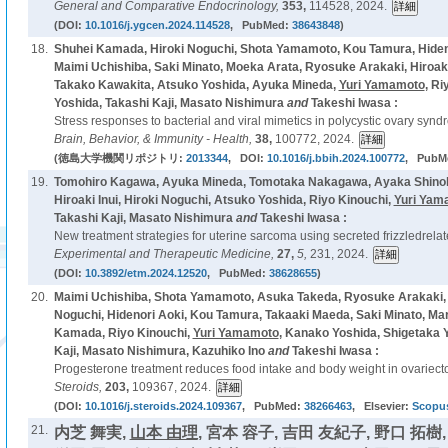
General and Comparative Endocrinology,
353,
114528, 2024.
(DOI:
10.1016/j.ygcen.2024.114528
, PubMed:
38643848
)
18.
Shuhei Kamada, Hiroki Noguchi, Shota Yamamoto, Kou Tamura, Hiden
Maimi Uchishiba, Saki Minato, Moeka Arata, Ryosuke Arakaki, Hiroak
Takako Kawakita, Atsuko Yoshida, Ayuka Mineda,
Yuri Yamamoto
, Ri
Yoshida, Takashi Kaji, Masato Nishimura
and
Takeshi Iwasa :
Stress responses to bacterial and viral mimetics in polycystic ovary synd
Brain, Behavior, & Immunity - Health,
38,
100772, 2024.
(徳島大学機関リポジトリ:
2013344
, DOI:
10.1016/j.bbih.2024.100772
, PubM
19.
Tomohiro Kagawa, Ayuka Mineda, Tomotaka Nakagawa, Ayaka Shinoh
Hiroaki Inui, Hiroki Noguchi, Atsuko Yoshida, Riyo Kinouchi,
Yuri Yam
Takashi Kaji, Masato Nishimura
and
Takeshi Iwasa :
New treatment strategies for uterine sarcoma using secreted frizzledrelat
Experimental and Therapeutic Medicine,
27,
5,
231, 2024.
(DOI:
10.3892/etm.2024.12520
, PubMed:
38628655
)
20.
Maimi Uchishiba, Shota Yamamoto, Asuka Takeda, Ryosuke Arakaki, 
Noguchi, Hidenori Aoki, Kou Tamura, Takaaki Maeda, Saki Minato, Mari 
Kamada, Riyo Kinouchi,
Yuri Yamamoto
, Kanako Yoshida, Shigetaka Y
Kaji, Masato Nishimura, Kazuhiko Ino
and
Takeshi Iwasa :
Progesterone treatment reduces food intake and body weight in ovariect
Steroids,
203,
109367, 2024.
(DOI:
10.1016/j.steroids.2024.109367
, PubMed:
38266463
, Elsevier:
Scopu
21.
内芝 舞実,
山本 由理
, 宮本 容子, 吉田 友紀子, 野口 拓樹,