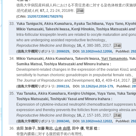
徳島大学病院産科婦人科における不育症患者に対する染色体検査の実施状
現代産婦人科,
67,
1,
21-24, 2018年.
(CiNii:
1520572359817582976
)
33.
Yuka Taniguchi, Akira Kuwahara, Ayaka Tachibana, Yuya Yano, Kiyohi
Mikio Yamasaki, Takeshi Iwasa, Kenji Hinokio, Toshiya Matsuzaki
and
Intra-follicular kisspeptin levels are related to oocyte maturation and go
who are undergoing assisted reproductive technology.,
Reproductive Medicine and Biology,
16,
4,
380-385, 2017.
(徳島大学機関リポジトリ:
2006029
, DOI:
10.1002/rmb2.12056
, PubMed:
29
34.
Mikio Yamasaki, Akira Kuwahara, Takeshi Iwasa,
Yuri Yamamoto
, Yuk
Sumika Matsui, Toshiya Matsuzaki
and
Minoru Irahara :
Development-related changes in the expression of the ovarian Kiss1 and
sensitivity to human chorionic gonadotropin in prepubertal female rats.,
The Journal of Reproduction and Development,
63,
4,
409-414, 2017.
(徳島大学機関リポジトリ:
2006116
, DOI:
10.1262/jrd.2016-179
, PubMed:
28
35.
Yuu Tanaka, Akira Kuwahara, Kenjiro Ushigoe, Yuya Yano, Yuka Tanig
Toshiya Matsuzaki, Toshiyuki Yasui
and
Minoru Irahara :
Expression of cytokine-induced neutrophil chemoattractant suppresses t
expression and thereby prevents the follicles from undergoing atresia an
Reproductive Medicine and Biology,
16,
2,
157-165, 2017.
(徳島大学機関リポジトリ:
2006340
, DOI:
10.1002/rmb2.12022
, PubMed:
29
36.
吉田 加奈子, 加藤 剛志,
山本 由理
, 田中 優, 苛原 稔 :
骨盤内膿瘍に対する腹腔鏡手術の有用性,