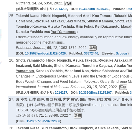
Nutrients,
14,
24,
5350, 2022.
(徳島大学機関リポジトリ:
2013202
, DOI:
10.3390/nu14245350
, PubMed:
36
25.
Takeshi Iwasa, Hiroki Noguchi, Hidenori Aoki, Kou Tamura, Takaaki 
Uchishiba, Ryosuke Arakaki, Saki Minato, Shuhei Kamada, Shota Yam
Tomohiro Kagawa, Atsuko Yoshida, Rijin Fukui, Kei Daizumoto, Masa
Kanako Yoshida
and
Yuri Yamamoto
:
Effects of undernutrition and low energy availability on reproductive func
neuroendocrine mechanisms.,
Endocrine Journal,
69,
12,
1363-1372, 2022.
(DOI:
10.1507/endocrj.EJ22-0426
, PubMed:
36372440
, Elsevier:
Scopus
)
26.
Shota Yamamoto, Hiroki Noguchi, Asuka Takeda, Ryosuke Arakaki, M
Imaizumi, Saki Minato, Shuhei Kamada, Tomohiro Kagawa, Atsuko Yo
Yamamoto
, Kanako Yoshida, Masafumi Kon, Nobuo Shinohara
and
Ta
Changes in Endogenous Oxytocin Levels and the Effects of Exogenous O
Body Weight Changes and Food Intake in Polycystic Ovary Syndrome Mo
International Journal of Molecular Sciences,
23,
15,
8207, 2022.
(徳島大学機関リポジトリ:
2014217
, DOI:
10.3390/ijms23158207
, PubMed:
3
27.
湊 沙希,
山本 由理
, 野口 拓樹, 内芝 舞実, 鎌田 周平, 谷口 友香, 河北 貴子, 苛
当院における精巣内精子採取術・顕微授精(testicular sperm extraction-intracyto
TESE-ICSI)の治療成績と周産期予後の検討,
現代産婦人科,
71,
1,
93-98, 2022年.
(CiNii:
1520857757594822656
)
28.
Takeshi Iwasa,
Yuri Yamamoto
, Hiroki Noguchi, Asuka Takeda, Saki 