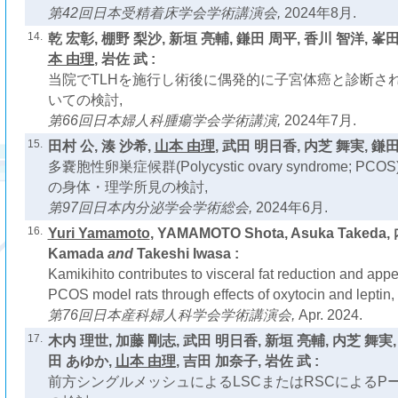
第42回日本受精着床学会学術講演会,
2024年8月.
14.
乾 宏彰, 棚野 梨沙, 新垣 亮輔, 鎌田 周平, 香川 智洋, 峯
本 由理
, 岩佐 武 :
当院でTLHを施行し術後に偶発的に子宮体癌と診断さ
いての検討,
第66回日本婦人科腫瘍学会学術講演,
2024年7月.
15.
田村 公, 湊 沙希,
山本 由理
, 武田 明日香, 内芝 舞実, 鎌田
多嚢胞性卵巣症候群(Polycystic ovary syndrome; 
の身体・理学所見の検討,
第97回日本内分泌学会学術総会,
2024年6月.
16.
Yuri Yamamoto
, YAMAMOTO Shota, Asuka Takeda,
Kamada
and
Takeshi Iwasa :
Kamikihito contributes to visceral fat reduction and appe
PCOS model rats through effects of oxytocin and leptin,
第76回日本産科婦人科学会学術講演会,
Apr. 2024.
17.
木内 理世, 加藤 剛志, 武田 明日香, 新垣 亮輔, 内芝 舞実,
田 あゆか,
山本 由理
, 吉田 加奈子, 岩佐 武 :
前方シングルメッシュによるLSCまたはRSCによるP