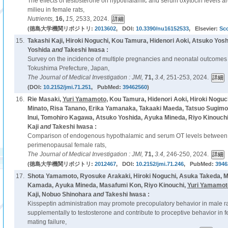
The effects of testosterone on hypothalamic and serum oxytocin levels ar
milieu in female rats,
Nutrients,
16,
15,
2533, 2024.
(徳島大学機関リポジトリ:
2013602
, DOI:
10.3390/nu16152533
, Elsevier:
Sc
15.
Takashi Kaji, Hiroki Noguchi, Kou Tamura, Hidenori Aoki, Atsuko Yos
Yoshida
and
Takeshi Iwasa :
Survey on the incidence of multiple pregnancies and neonatal outcomes by 
Tokushima Prefecture, Japan,
The Journal of Medical Investigation : JMI,
71,
3.4,
251-253, 2024.
(DOI:
10.2152/jmi.71.251
, PubMed:
39462560
)
16.
Rie Masaki,
Yuri Yamamoto
, Kou Tamura, Hidenori Aoki, Hiroki Noguc
Minato, Risa Tanano, Erika Yamanaka, Takaaki Maeda, Tatsuo Sugimot
Inui, Tomohiro Kagawa, Atsuko Yoshida, Ayuka Mineda, Riyo Kinouchi
Kaji
and
Takeshi Iwasa :
Comparison of endogenous hypothalamic and serum OT levels between
perimenopausal female rats,
The Journal of Medical Investigation : JMI,
71,
3.4,
246-250, 2024.
(徳島大学機関リポジトリ:
2012467
, DOI:
10.2152/jmi.71.246
, PubMed:
3946
17.
Shota Yamamoto, Ryosuke Arakaki, Hiroki Noguchi, Asuka Takeda, M
Kamada, Ayuka Mineda, Masafumi Kon, Riyo Kinouchi,
Yuri Yamamot
Kaji, Nobuo Shinohara
and
Takeshi Iwasa :
Kisspeptin administration may promote precopulatory behavior in male r
supplementally to testosterone and contribute to proceptive behavior in 
mating failure,