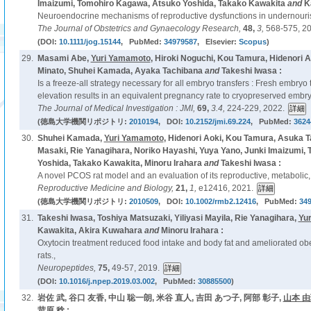
Imaizumi, Tomohiro Kagawa, Atsuko Yoshida, Takako Kawakita
and
K
Neuroendocrine mechanisms of reproductive dysfunctions in undernouris
The Journal of Obstetrics and Gynaecology Research,
48,
3,
568-575, 20
(DOI:
10.1111/jog.15144
, PubMed:
34979587
, Elsevier:
Scopus
)
29.
Masami Abe,
Yuri Yamamoto
, Hiroki Noguchi, Kou Tamura, Hidenori 
Minato, Shuhei Kamada, Ayaka Tachibana
and
Takeshi Iwasa :
Is a freeze-all strategy necessary for all embryo transfers : Fresh embryo
elevation results in an equivalent pregnancy rate to cryopreserved embryo
The Journal of Medical Investigation : JMI,
69,
3.4,
224-229, 2022.
(徳島大学機関リポジトリ:
2010194
, DOI:
10.2152/jmi.69.224
, PubMed:
3624
30.
Shuhei Kamada,
Yuri Yamamoto
, Hidenori Aoki, Kou Tamura, Asuka T
Masaki, Rie Yanagihara, Noriko Hayashi, Yuya Yano, Junki Imaizumi
Yoshida, Takako Kawakita, Minoru Irahara
and
Takeshi Iwasa :
A novel PCOS rat model and an evaluation of its reproductive, metabolic
Reproductive Medicine and Biology,
21,
1,
e12416, 2021.
(徳島大学機関リポジトリ:
2010509
, DOI:
10.1002/rmb2.12416
, PubMed:
34
31.
Takeshi Iwasa, Toshiya Matsuzaki, Yiliyasi Mayila, Rie Yanagihara,
Yu
Kawakita, Akira Kuwahara
and
Minoru Irahara :
Oxytocin treatment reduced food intake and body fat and ameliorated obe
rats.,
Neuropeptides,
75,
49-57, 2019.
(DOI:
10.1016/j.npep.2019.03.002
, PubMed:
30885500
)
32.
岩佐 武, 谷口 友香, 中山 聡一朗, 米谷 直人, 吉田 あつ子, 阿部 彰子,
山本 
苛原 稔 :