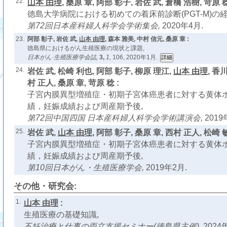
22.
山本 由理
, 桑原 章, 阿部 彰子, 岩佐 武, 倉橋 浩樹, 苛原 稔
徳島大学病院における初めての着床前診断(PGT-M)の経
第72回日本産科婦人科学会学術集会,
2020年4月.
23.
阿部 彰子, 岩佐 武,
山本 由理
, 森本 雅美, 中村 信元, 桑原 章 :
徳島県におけるがん生殖医療の現状と課題,
日本がん·生殖医療学会誌,
3,
1,
106, 2020年1月.
24.
岩佐 武, 松崎 利也, 阿部 彰子, 柳原 理江,
山本 由理
, 香
村 正人, 桑原 章, 苛原 稔 :
子宮内膜異型増殖症・初期子宮体癌患者に対する黄体
績，妊娠成績および周産期予後,
第72回中国四国 日本産科婦人科学会学術講演会,
2019
25.
岩佐 武,
山本 由理
, 阿部 彰子, 桑原 章, 西村 正人, 松崎 敏
子宮内膜異型増殖症・初期子宮体癌患者に対する黄体
績，妊娠成績および周産期予後,
第10回日本がん・生殖医療学会,
2019年2月.
その他・研究会:
1.
山本 由理
:
生殖医療の基礎知識,
不妊治療と仕事の両立支援セミナー(徳島県主催),
2024