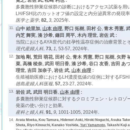
寛之, 岩佐 武, 松崎 利也 :
多囊胞性卵巣症候群の診断におけるアクセス試薬を用い
LH/FSH比のカットオフ値の設定と内分泌異常の発現率
医学と薬学,
82,
3,
2025年.
11.
山中 絵里加,
山本 由理
, 野口 拓樹, 田村 公, 青木 秀憲,
内芝 舞実, 湊 沙希, 鎌田 周平, 木内 理世, 岩佐 武 :
当院におけるAYA世代の妊孕性温存症例の治療背景とそ
現代産婦人科,
73,
1,
53-57, 2024年.
12.
加地 剛, 荒田 萌花, 田村 公, 青木 秀憲, 野口 拓樹, 矢野 
菜, 高橋 稜奈, 武田 明日香, 湊 沙希, 谷口 友香, 吉田 あ
理世, 吉田 加奈子, 岩佐 武,
山本 由理
:
生殖補助医療におけるLH濃度低値の症例に対するFSH
徳島産婦人科医報,
57,
23-27, 2024年.
13.
岩佐 武, 武田 明日香,
山本 由理
:
多囊胞性卵巣症候群に対するクロミフェン・レトロゾー
発薬の使い分けと効果,
産科と婦人科,
91,
9,
1001-1005, 2024年.
14.
Arata Moeka, Kou Tamura, Hidenori Aoki, Hiroki Noguchi, Asuka Tak
Shota, Riyo Kinouchi, Kanako Yoshida,
Yuri Yamamoto
, Takashi Kaji
a