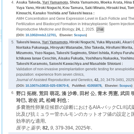
4.
Asuka Takeda,
Yuri Yamamoto
, Shota Yamamoto, Moeka Arata, Hina E
Yuya Yano, Hiroki Noguchi, Kou Tamura, Saki Minato, Hiroaki Inui, T
Kinouchi, Kanako Yoshida
and
Takeshi Iwasa :
AMH Concentration and Gene Expression Level in Each Follicle and Thei
Fertilization and Blastocyst Formation in Intracytoplasmic Sperm Injection
Reproductive Medicine and Biology,
24,
1,
2025.
(DOI:
10.1002/rmb2.12701
, Elsevier:
Scopus
)
5.
Takeshi Iwasa,
Yuri Yamamoto
, Hiroki Noguchi, Yuka Miyazaki, Akari
Noritaka Fukunaga, Hiroyuki Watanabe, Sho Takeda, Hirofumi Morita,
Mizumoto, Yozo Nagao, Takeshi Sugimoto, Shiori Ishida, Kohyu Furuha
Ichikawa Ianae Ceschin, Aisaku Fukuda, Yoshiharu Nakaoka, Yoshima
Takeshi Kuramoto, Satoshi Kawachiya
and
Masahide Shiotani :
Validation of non-invasive preimplantation genetic testing for aneuploid
population: experience from seven clinics,
Journal of Assisted Reproduction and Genetics,
42,
10,
3479-3491, 2025
(DOI:
10.1007/s10815-025-03670-8
, PubMed:
41055878
, Elsevier:
Scopus
)
6.
野口 拓樹, 荒田 萌花, 湊 沙希, 田村 公, 青木 秀憲, 武田
玲巳, 岩佐 武, 松崎 利也 :
多嚢胞性卵巣症候群の診断におけるAIA-パックCL®️試薬
比及び抗ミュラー管ホルモンのカットオフ値の設定と
効率的な適用,
医学と薬学,
82,
9,
379-394, 2025年.