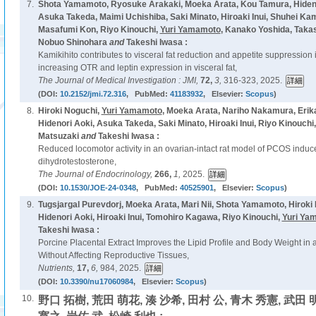
7.
Shota Yamamoto, Ryosuke Arakaki, Moeka Arata, Kou Tamura, Hidenor
Asuka Takeda, Maimi Uchishiba, Saki Minato, Hiroaki Inui, Shuhei K
Masafumi Kon, Riyo Kinouchi,
Yuri Yamamoto
, Kanako Yoshida, Takas
Nobuo Shinohara
and
Takeshi Iwasa :
Kamikihito contributes to visceral fat reduction and appetite suppressio
increasing OTR and leptin expression in visceral fat,
The Journal of Medical Investigation : JMI,
72,
3,
316-323, 2025.
(DOI:
10.2152/jmi.72.316
, PubMed:
41183932
, Elsevier:
Scopus
)
8.
Hiroki Noguchi,
Yuri Yamamoto
, Moeka Arata, Nariho Nakamura, Eri
Hidenori Aoki, Asuka Takeda, Saki Minato, Hiroaki Inui, Riyo Kinouch
Matsuzaki
and
Takeshi Iwasa :
Reduced locomotor activity in an ovarian-intact rat model of PCOS induc
dihydrotestosterone,
The Journal of Endocrinology,
266,
1,
2025.
(DOI:
10.1530/JOE-24-0348
, PubMed:
40525901
, Elsevier:
Scopus
)
9.
Tugsjargal Purevdorj, Moeka Arata, Mari Nii, Shota Yamamoto, Hiroki
Hidenori Aoki, Hiroaki Inui, Tomohiro Kagawa, Riyo Kinouchi,
Yuri Ya
Takeshi Iwasa :
Porcine Placental Extract Improves the Lipid Profile and Body Weight i
Without Affecting Reproductive Tissues,
Nutrients,
17,
6,
984, 2025.
(DOI:
10.3390/nu17060984
, Elsevier:
Scopus
)
10.
野口 拓樹, 荒田 萌花, 湊 沙希, 田村 公, 青木 秀憲, 武田