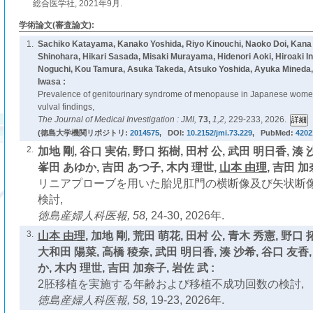
総合医学社, 2021年9月.
学術論文(審査論文):
1.
Sachiko Katayama, Kanako Yoshida, Riyo Kinouchi, Naoko Doi, Kana K
Shinohara, Hikari Sasada, Misaki Murayama, Hidenori Aoki, Hiroaki I
Noguchi, Kou Tamura, Asuka Takeda, Atsuko Yoshida, Ayuka Mineda
Iwasa :
Prevalence of genitourinary syndrome of menopause in Japanese wom
vulval findings,
The Journal of Medical Investigation : JMI,
73,
1,2,
229-233, 2026.
(徳島大学機関リポジトリ:
2014575
, DOI:
10.2152/jmi.73.229
, PubMed:
4202
2.
加地 剛, 谷口 実佑, 野口 拓樹, 田村 公, 武田 明日香, 湊 
峯田 あゆか, 吉田 あつ子, 木内 理世,
山本 由理
, 吉田 加
リニアプローブを用いた胎児肛門の横断像及び矢状断
検討,
徳島産婦人科医報,
58,
24-30, 2026年.
3.
山本 由理
, 加地 剛, 荒田 萌花, 田村 公, 青木 秀憲, 野口 
大和田 陽菜, 高橋 稜奈, 武田 明日香, 湊 沙希, 谷口 友香
か, 木内 理世, 吉田 加奈子, 岩佐 武 :
2胚移植を実施する年齢および移植不成功回数の検討,
徳島産婦人科医報,
58,
19-23, 2026年.