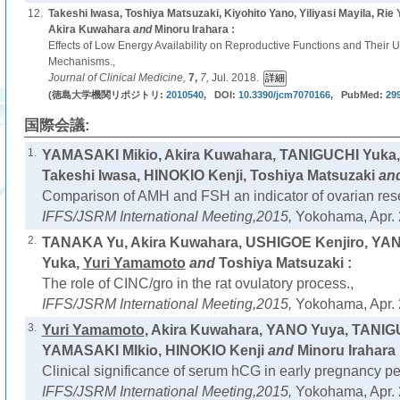
12.
Takeshi Iwasa, Toshiya Matsuzaki, Kiyohito Yano, Yiliyasi Mayila, Rie
Akira Kuwahara
and
Minoru Irahara :
Effects of Low Energy Availability on Reproductive Functions and Their
Mechanisms.,
Journal of Clinical Medicine,
7,
7,
Jul. 2018.
(徳島大学機関リポジトリ:
2010540
, DOI:
10.3390/jcm7070166
, PubMed:
29
国際会議:
1.
YAMASAKI Mikio, Akira Kuwahara, TANIGUCHI Yuka
Takeshi Iwasa, HINOKIO Kenji, Toshiya Matsuzaki
an
Comparison of AMH and FSH an indicator of ovarian rese
IFFS/JSRM International Meeting,2015,
Yokohama, Apr. 
2.
TANAKA Yu, Akira Kuwahara, USHIGOE Kenjiro, YA
Yuka,
Yuri Yamamoto
and
Toshiya Matsuzaki :
The role of CINC/gro in the rat ovulatory process.,
IFFS/JSRM International Meeting,2015,
Yokohama, Apr. 
3.
Yuri Yamamoto
, Akira Kuwahara, YANO Yuya, TANIG
YAMASAKI MIkio, HINOKIO Kenji
and
Minoru Irahara 
Clinical significance of serum hCG in early pregnancy pe
IFFS/JSRM International Meeting,2015,
Yokohama, Apr. 