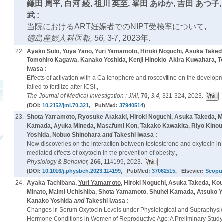
鎌田 周平, 白河 綾, 祖川 英至, 峯田 あゆか, 吉田 あつ子,
武 :
当院におけるART妊娠者でのNIPT受検率について,
徳島産婦人科医報,
56,
3-7, 2023年.
22.
Ayako Suto, Yuya Yano,
Yuri Yamamoto
, Hiroki Noguchi, Asuka Take
Tomohiro Kagawa, Kanako Yoshida, Kenji Hinokio, Akira Kuwahara, T
Iwasa :
Effects of activation with a Ca ionophore and roscovitine on the develop
failed to fertilize after ICSI.,
The Journal of Medical Investigation : JMI,
70,
3.4,
321-324, 2023.
(DOI:
10.2152/jmi.70.321
, PubMed:
37940514
)
23.
Shota Yamamoto, Ryosuke Arakaki, Hiroki Noguchi, Asuka Takeda, M
Kamada, Ayuka Mineda, Masafumi Kon, Takako Kawakita, Riyo Kinou
Yoshida, Nobuo Shinohara
and
Takeshi Iwasa :
New discoveries on the interaction between testosterone and oxytocin in 
mediated effects of oxytocin in the prevention of obesity.,
Physiology & Behavior,
266,
114199, 2023.
(DOI:
10.1016/j.physbeh.2023.114199
, PubMed:
37062515
, Elsevier:
Scopu
24.
Ayaka Tachibana,
Yuri Yamamoto
, Hiroki Noguchi, Asuka Takeda, Kou
Minato, Maimi Uchishiba, Shota Yamamoto, Shuhei Kamada, Atsuko Yo
Kanako Yoshida
and
Takeshi Iwasa :
Changes in Serum Oxytocin Levels under Physiological and Supraphysio
Hormone Conditions in Women of Reproductive Age: A Preliminary Study.