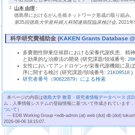
2.
山本 由理
:
徳島県におけるがん生殖ネットワーク形成の取り組み,
第35回徳島大学産科婦人科関連病院臨床検討会,
2021年
科学研究費補助金 (
KAKEN Grants Database @ N
多嚢胞性卵巣症候群における栄養代謝疾患、精
と効果的な治療法の開発 (研究課題/領域番号:
26
女性においてアンドロゲンが栄養代謝機能に及
序に関する検討 (研究課題/領域番号:
21K09518
)
研究者番号（90622879）による検索
本ページの内容は
徳島大学 教育・研究者情報データベース (ED
ム，人事情報システムの登録情報に基づいて作成されています．
ついて
）
--- EDB Working Group <edb-admin (at) web (dot) db (dot) tokushi
2026-08-06 18:15:07.