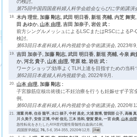
の検討,
第75回中国四国産科婦人科学会総会ならびに学術講演
18.
木内 理世, 加藤 剛志, 武田 明日香, 新垣 亮輔, 内芝 舞実,
田 あゆか,
山本 由理
, 吉田 加奈子, 岩佐 武 :
前方シングルメッシュによるLSCまたはRSCによるP-
検討,
第63回日本産科婦人科内視鏡学会学術講演会,
2023年9
19.
吉田 加奈子, 加藤 剛志, 武田 明日香, 新垣 亮輔, 今泉 絢
か, 河北 貴子,
山本 由理
, 苛原 稔, 岩佐 武 :
ワークショップ:効率よくTLH上達を目指すための当科
第62回日本産婦人科内視鏡学会,
2022年9月.
20.
山本 由理
, 加藤 剛志 :
子宮腺筋症核出術後に不妊治療を行うも妊娠せず子宮
例,
第60回日本産科婦人科内視鏡学会学術講演会,
2020年1
21.
清重 尚希, 住谷 龍平, 水口 槙子, 中村 昌史, 大浦 雅博, 曽我部 公子, 高橋 真
川 久美子, 安倍 正博, 中村 信元, 三木 浩和, 曽賀 愛未, 一宮 由貴,
山本 由理
急性転化をきたしたAYA世代慢性骨髄性白血病の1例,
四国医学雑誌,
76,
5-6,
354-355, 2020年12月.