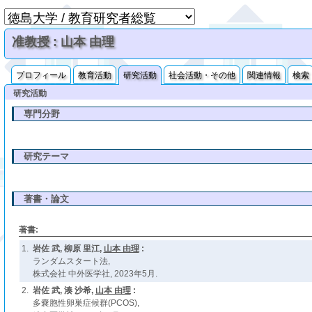
准教授 : 山本 由理
プロフィール
教育活動
研究活動
社会活動・その他
関連情報
検索
研究活動
専門分野
研究テーマ
著書・論文
著書:
1.
岩佐 武, 柳原 里江,
山本 由理
:
ランダムスタート法,
株式会社 中外医学社, 2023年5月.
2.
岩佐 武, 湊 沙希,
山本 由理
:
多嚢胞性卵巣症候群(PCOS),