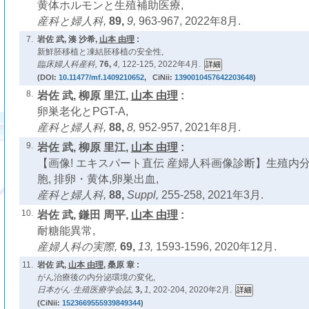
黄体ホルモンと生殖補助医療,
産科と婦人科,
89,
9,
963-967, 2022年8月.
7.
岩佐 武, 湊 沙希,
山本 由理
:
新鮮胚移植と凍結胚移植の安全性,
臨床婦人科産科,
76,
4,
122-125, 2022年4月.
(DOI:
10.11477/mf.1409210652
, CiNii:
1390010457642203648
)
8.
岩佐 武, 柳原 里江,
山本 由理
:
卵巣老化とPGT-A,
産科と婦人科,
88,
8,
952-957, 2021年8月.
9.
岩佐 武, 柳原 里江,
山本 由理
:
【画像! エキスパート直伝 産婦人科画像診断】生殖内分泌
胞, 排卵・黄体,卵巣出血,
産科と婦人科,
88,
Suppl,
255-258, 2021年3月.
10.
岩佐 武, 鎌田 周平,
山本 由理
:
耐糖能異常,
産婦人科の実際,
69,
13,
1593-1596, 2020年12月.
11.
岩佐 武,
山本 由理
, 桑原 章 :
がん治療後の内分泌環境の変化,
日本がん·生殖医療学会誌,
3,
1,
202-204, 2020年2月.
(CiNii:
1523669555939849344
)