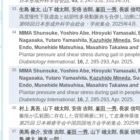
日本形成外科学会会誌,
45,
5,
247-252, 2025年5月.
33.
生島 健太, 山下 雄太郎, 安倍 吉郎,
峯田 一秀
, 長坂 信司
高度慢性下肢虚血と結節性多発動脈炎を合併し治療に難
第68回日本形成外科学会総会・学術集会,
2025年4月.
34.
MIMA Shunsuke, Yoshiro Abe, Hiroyuki Yamasaki,
Nagasaka, Yutaro Yamashita,
Kazuhide Mineda
, Su
Endo, Munehide Matsuhisa, Masahiro Takaiwa
and
Plantar pressure and shear stress during gait in people 
Diabetology International,
16,
2,
285-293, Apr. 2025.
35.
MIMA Shunsuke, Yoshiro Abe, Hiroyuki Yamasaki, 
Nagasaka, Yutaro Yamashita,
Kazuhide Mineda
, Su
Endo, Munehide Matsuhisa, Masahiro Takaiwa
and
Plantar pressure and shear stress during gait in people 
Diabetology International,
16,
2,
285-293, Apr. 2025.
36.
村上 真吾, 山下 雄太郎, 安倍 吉郎,
峯田 一秀
, 長坂 信司
瘢痕が広範囲に存在した背部褥瘡に対して皮膚伸展後
第25回 日本褥瘡学会中国四国地方会学術集会,
2025年
37.
美馬 俊介, 安倍 吉郎,
峯田 一秀
, 山下 雄太郎, 長坂 信司
島 健太, 橋本 一郎 :