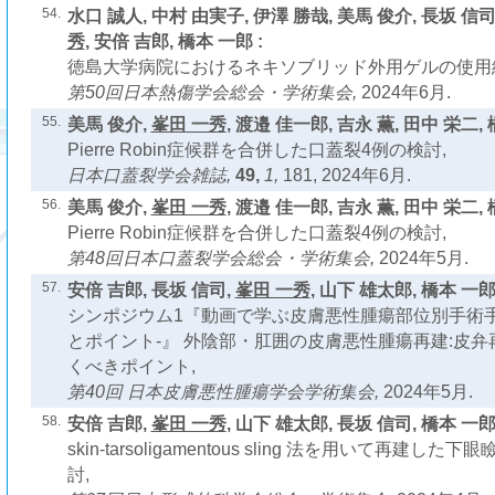
54.
水口 誠人, 中村 由実子, 伊澤 勝哉, 美馬 俊介, 長坂 信司
秀
, 安倍 吉郎, 橋本 一郎 :
徳島大学病院におけるネキソブリッド外用ゲルの使用
第50回日本熱傷学会総会・学術集会,
2024年6月.
55.
美馬 俊介,
峯田 一秀
, 渡邉 佳一郎, 吉永 薫, 田中 栄二, 
Pierre Robin症候群を合併した口蓋裂4例の検討,
日本口蓋裂学会雑誌,
49,
1,
181, 2024年6月.
56.
美馬 俊介,
峯田 一秀
, 渡邉 佳一郎, 吉永 薫, 田中 栄二, 
Pierre Robin症候群を合併した口蓋裂4例の検討,
第48回日本口蓋裂学会総会・学術集会,
2024年5月.
57.
安倍 吉郎, 長坂 信司,
峯田 一秀
, 山下 雄太郎, 橋本 一郎 
シンポジウム1『動画で学ぶ皮膚悪性腫瘍部位別手術手
とポイント-』 外陰部・肛囲の皮膚悪性腫瘍再建:皮
くべきポイント,
第40回 日本皮膚悪性腫瘍学会学術集会,
2024年5月.
58.
安倍 吉郎,
峯田 一秀
, 山下 雄太郎, 長坂 信司, 橋本 一郎 
skin-tarsoligamentous sling 法を用いて再建
討,