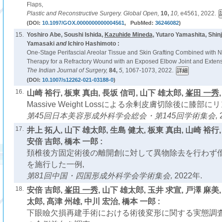
Flaps,
Plastic and Reconstructive Surgery. Global Open,
10,
10,
e4561, 2022.
(DOI:
10.1097/GOX.0000000000004561
, PubMed:
36246082
)
15.
Yoshiro Abe, Soushi Ishida,
Kazuhide Mineda
, Yutaro Yamashita, Shin
Yamasaki
and
Ichiro Hashimoto :
One-Stage Perifascial Areolar Tissue and Skin Grafting Combined with
Therapy for a Refractory Wound with an Exposed Elbow Joint and Extens
The Indian Journal of Surgery,
84,
5,
1067-1073, 2022.
(DOI:
10.1007/s12262-021-03188-0
)
16.
山崎 裕行, 板東 真由, 長坂 信司, 山下 雄太郎,
峯田 一秀
Massive Weight Lossによる余剰皮膚切除後に膝部
第45回日本美容形成外科学会総会・第145回学術集会,
17.
井上 拓人, 山下 雄太郎, 生島 健太, 板東 真由, 山崎 裕行,
安倍 吉郎, 橋本 一郎 :
頚椎後方固定術後の離開創に対して異物除去を行わず
を施行した一例,
第81回中国・四国形成外科学会学術集会,
2022年.
18.
安倍 吉郎,
峯田 一秀
, 山下 雄太郎, 玉井 求宣, 戸澤 麻美
太郎, 髙津 州雄, 中川 宏治, 橋本 一郎 :
下眼瞼欠損再建手術における術後変形に関する実態調