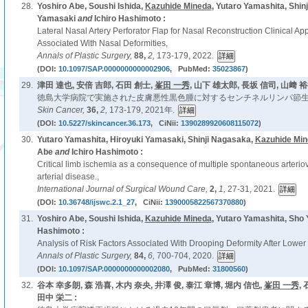
28.
Yoshiro Abe, Soushi Ishida,
Kazuhide Mineda
, Yutaro Yamashita, Shin
Yamasaki
and
Ichiro Hashimoto :
Lateral Nasal Artery Perforator Flap for Nasal Reconstruction Clinical Ap
Associated With Nasal Deformities,
Annals of Plastic Surgery,
88,
2,
173-179, 2022.
(DOI:
10.1097/SAP.0000000000002906
, PubMed:
35023867
)
29.
津田 達也, 安倍 吉郎, 石田 創士,
峯田 一秀
, 山下 雄太郎, 長坂 信司, 山﨑 裕
徳島大学病院で実施された皮膚悪性黒色腫に対するセンチネルリンパ節生
Skin Cancer,
36,
2,
173-179, 2021年.
(DOI:
10.5227/skincancer.36.173
, CiNii:
1390289920608115072
)
30.
Yutaro Yamashita, Hiroyuki Yamasaki, Shinji Nagasaka,
Kazuhide Mi
Abe
and
Ichiro Hashimoto :
Critical limb ischemia as a consequence of multiple spontaneous arterio
arterial disease.,
International Journal of Surgical Wound Care,
2,
1,
27-31, 2021.
(DOI:
10.36748/ijswc.2.1_27
, CiNii:
1390005822567370880
)
31.
Yoshiro Abe, Soushi Ishida,
Kazuhide Mineda
, Yutaro Yamashita, Sho
Hashimoto :
Analysis of Risk Factors Associated With Drooping Deformity After Lower
Annals of Plastic Surgery,
84,
6,
700-704, 2020.
(DOI:
10.1097/SAP.0000000000002080
, PubMed:
31800560
)
32.
谷本 幸多朗, 森 浩喜, 木内 奈央, 井澤 俊, 泰江 章博, 堀内 信也,
峯田 一秀
,
田中 栄二 :