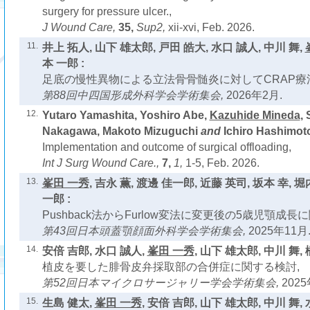
surgery for pressure ulcer.,
J Wound Care,
35,
Sup2,
xii-xvi, Feb. 2026.
11.
井上 拓人, 山下 雄太郎, 戸田 皓大, 水口 誠人, 中川 舞,
本 一郎 :
足底の慢性異物による立法骨骨髄炎に対してCRAP療
第88回中四国形成外科学会学術集会,
2026年2月.
12.
Yutaro Yamashita, Yoshiro Abe,
Kazuhide Mineda
,
Nakagawa, Makoto Mizuguchi
and
Ichiro Hashimoto
Implementation and outcome of surgical offloading,
Int J Surg Wound Care.,
7,
1,
1-5, Feb. 2026.
13.
峯田 一秀
, 吉永 薫, 渡邊 佳一郎, 近藤 英司, 坂本 幸, 
一郎 :
Pushback法からFurlow変法に変更後の5歳児顎成長
第43回日本頭蓋顎顔面外科学会学術集会,
2025年11月
14.
安倍 吉郎, 水口 誠人,
峯田 一秀
, 山下 雄太郎, 中川 舞, 
植皮を要した腓骨皮弁採取部の合併症に関する検討,
第52回日本マイクロサージャリー学会学術集会,
2025
15.
生島 健太,
峯田 一秀
, 安倍 吉郎, 山下 雄太郎, 中川 舞, 