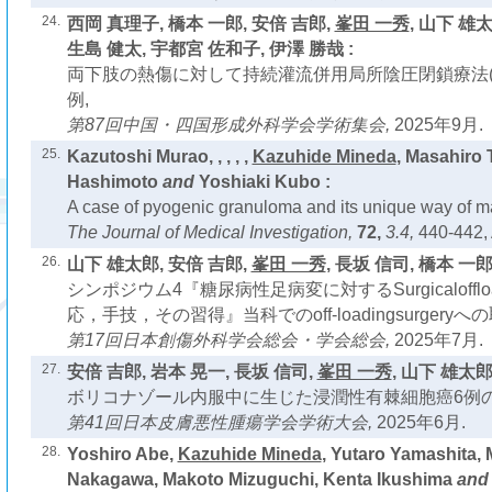
24.
西岡 真理子, 橋本 一郎, 安倍 吉郎,
峯田 一秀
, 山下 雄太
生島 健太, 宇都宮 佐和子, 伊澤 勝哉 :
両下肢の熱傷に対して持続灌流併用局所陰圧閉鎖療法(NP
例,
第87回中国・四国形成外科学会学術集会,
2025年9月.
25.
Kazutoshi Murao, , , , ,
Kazuhide Mineda
, Masahiro 
Hashimoto
and
Yoshiaki Kubo :
A case of pyogenic granuloma and its unique way of 
The Journal of Medical Investigation,
72,
3.4,
440-442,
26.
山下 雄太郎, 安倍 吉郎,
峯田 一秀
, 長坂 信司, 橋本 一郎 
シンポジウム4『糖尿病性足病変に対するSurgicalofflo
応，手技，その習得』当科でのoff-loadingsurgeryへ
第17回日本創傷外科学会総会・学会総会,
2025年7月.
27.
安倍 吉郎, 岩本 晃一, 長坂 信司,
峯田 一秀
, 山下 雄太郎
ボリコナゾール内服中に生じた浸潤性有棘細胞癌6例の
第41回日本皮膚悪性腫瘍学会学術大会,
2025年6月.
28.
Yoshiro Abe,
Kazuhide Mineda
, Yutaro Yamashita,
Nakagawa, Makoto Mizuguchi, Kenta Ikushima
an