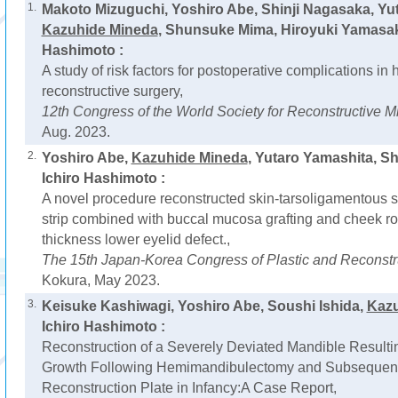
1.
Makoto Mizuguchi, Yoshiro Abe, Shinji Nagasaka, Yu
Kazuhide Mineda
, Shunsuke Mima, Hiroyuki Yamasa
Hashimoto :
A study of risk factors for postoperative complications i
reconstructive surgery,
12th Congress of the World Society for Reconstructive M
Aug. 2023.
2.
Yoshiro Abe,
Kazuhide Mineda
, Yutaro Yamashita, S
Ichiro Hashimoto :
A novel procedure reconstructed skin-tarsoligamentous sli
strip combined with buccal mucosa grafting and cheek rotat
thickness lower eyelid defect.,
The 15th Japan-Korea Congress of Plastic and Reconstru
Kokura, May 2023.
3.
Keisuke Kashiwagi, Yoshiro Abe, Soushi Ishida,
Kazu
Ichiro Hashimoto :
Reconstruction of a Severely Deviated Mandible Resulti
Growth Following Hemimandibulectomy and Subsequent 
Reconstruction Plate in Infancy:A Case Report,