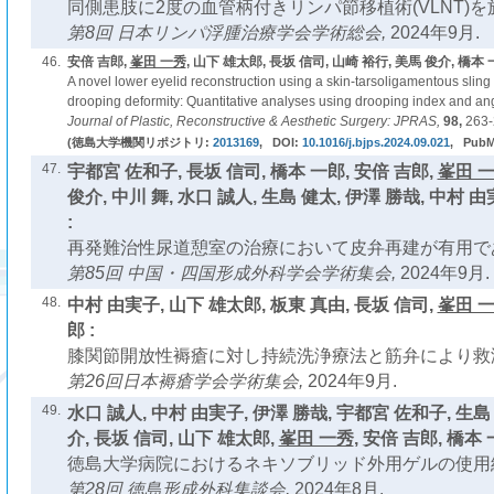
同側患肢に2度の血管柄付きリンパ節移植術(VLNT)を
第8回 日本リンパ浮腫治療学会学術総会,
2024年9月.
46.
安倍 吉郎,
峯田 一秀
, 山下 雄太郎, 長坂 信司, 山崎 裕行, 美馬 俊介, 橋本 
A novel lower eyelid reconstruction using a skin-tarsoligamentous sling
drooping deformity: Quantitative analyses using drooping index and angul
Journal of Plastic, Reconstructive & Aesthetic Surgery: JPRAS,
98,
263
(徳島大学機関リポジトリ:
2013169
, DOI:
10.1016/j.bjps.2024.09.021
, Pub
47.
宇都宮 佐和子, 長坂 信司, 橋本 一郎, 安倍 吉郎,
峯田 
俊介, 中川 舞, 水口 誠人, 生島 健太, 伊澤 勝哉, 中村 由
:
再発難治性尿道憩室の治療において皮弁再建が有用であ
第85回 中国・四国形成外科学会学術集会,
2024年9月.
48.
中村 由実子, 山下 雄太郎, 板東 真由, 長坂 信司,
峯田 
郎 :
膝関節開放性褥瘡に対し持続洗浄療法と筋弁により救済
第26回日本褥瘡学会学術集会,
2024年9月.
49.
水口 誠人, 中村 由実子, 伊澤 勝哉, 宇都宮 佐和子, 生島 
介, 長坂 信司, 山下 雄太郎,
峯田 一秀
, 安倍 吉郎, 橋本 
徳島大学病院におけるネキソブリッド外用ゲルの使用
第28回 徳島形成外科集談会,
2024年8月.