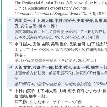
The Perifascial Areolar Tissue:A Review of the Histolo
Clinical Applications of Refractory Wounds.,
International Journal of Surgical Wound Care,
6,
48-55,
29.
岩本 晃一, 山下 雄太郎, 中村 由実子, 美馬 俊介, 坂東 真
秀
, 安倍 吉郎, 橋本 一郎 :
膝関節開放創に対して持続洗浄療法にて下肢を温存し得
日本形成外科学会会誌,
45,
6,
247-252, 2025年6月.
30.
水口 誠人, 安倍 吉郎, 美馬 俊介, 長坂 信司, 山下 雄太郎
ネキソブリッド®外用ゲルの治療経験∼広範囲熱傷症
戦略∼,
第51回日本熱傷学会総会・学術集会,
2025年5月.
31.
天眞 寛文, 渡邉 佳一郎, 松木 秀河,
峯田 一秀
, 橋本 一郎
上顎骨前方移動後，前歯形態不良に無切削CR修復を
例,
第50回日本口蓋裂学会総会・学術集会抄録集,
2025年
32.
中村 由実子, 山下 雄太郎, 山崎 裕行, 百海 ひまわり, 長
倍 吉郎, 橋本 一郎 :
耳下腺に生じたオンコサイトーマの1例.,