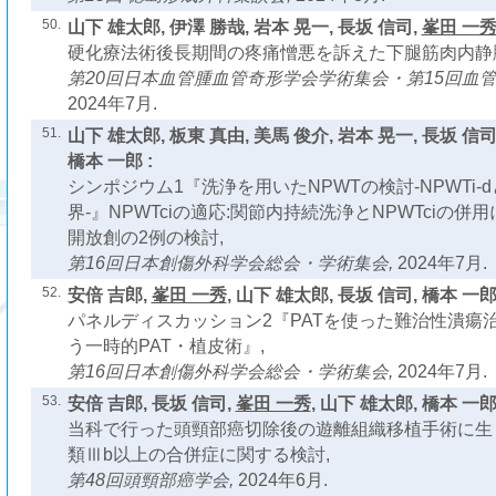
50.
山下 雄太郎, 伊澤 勝哉, 岩本 晃一, 長坂 信司,
峯田 一
硬化療法術後長期間の疼痛憎悪を訴えた下腿筋肉内静脈
第20回日本血管腫血管奇形学会学術集会・第15回血管
2024年7月.
51.
山下 雄太郎, 板東 真由, 美馬 俊介, 岩本 晃一, 長坂 信司
橋本 一郎 :
シンポジウム1『洗浄を用いたNPWTの検討-NPWTi-d
界-』NPWTciの適応:関節内持続洗浄とNPWTciの
開放創の2例の検討,
第16回日本創傷外科学会総会・学術集会,
2024年7月.
52.
安倍 吉郎,
峯田 一秀
, 山下 雄太郎, 長坂 信司, 橋本 一郎 
パネルディスカッション2『PATを使った難治性潰瘍
う一時的PAT・植皮術』,
第16回日本創傷外科学会総会・学術集会,
2024年7月.
53.
安倍 吉郎, 長坂 信司,
峯田 一秀
, 山下 雄太郎, 橋本 一郎 
当科で行った頭頸部癌切除後の遊離組織移植手術に生じたCl
類Ⅲb以上の合併症に関する検討,
第48回頭頸部癌学会,
2024年6月.