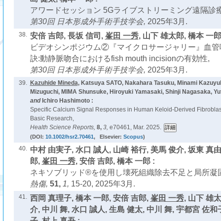
アワードセッション 5Gライブストリーミング遠隔診
第30回 日本形成外手術手技学会,
2025年3月.
38.
安倍 吉郎, 長坂 信司,
峯田 一秀
, 山下 雄太郎, 橋本 一郎 
ビデオシンポジウム②『マイクロサージャリー』血管
訣:動静脈吻合におけるfish mouth incisionの有効性,
第30回 日本形成外手術手技学会,
2025年3月.
39.
Kazuhide Mineda
, Katsuya SATO, Nakahara Tasuku, Minami Kazuyu
Mizuguchi, MIMA Shunsuke, Hiroyuki Yamasaki, Shinji Nagasaka, Yu
and
Ichiro Hashimoto :
Specific Calcium Signal Responses in Human Keloid-Derived Fibroblast
Basic Research,
Health Science Reports,
8,
3,
e70461, Mar. 2025.
(DOI:
10.1002/hsr2.70461
, Elsevier:
Scopus
)
40.
中村 由実子, 水口 誠人, 山崎 裕行, 美馬 俊介, 坂東 真由
郎,
峯田 一秀
, 安倍 吉郎, 橋本 一郎 :
ネキソブリッド®を使用し壊死組織除去不足と局所凝固
熱傷,
51,
1,
15-20, 2025年3月.
41.
西岡 真理子, 橋本 一郎, 安倍 吉郎,
峯田 一秀
, 山下 雄
介, 中川 舞, 水口 誠人, 生島 健太, 中川 舞, 宇都宮 佐和
子, 村上 真吾 :