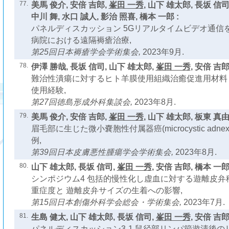
77.
美馬 俊介, 安倍 吉郎,
峯田 一秀
, 山下 雄太郎, 長坂 信司
中川 舞, 水口 誠人, 影治 照喜, 橋本 一郎 :
パネルディスカッション 5Gリアルタイムビデオ通信
病院における遠隔褥瘡治療,
第25回日本褥瘡学会学術集会,
2023年9月.
78.
伊澤 勝哉, 長坂 信司, 山下 雄太郎,
峯田 一秀
, 安倍 吉郎
難治性潰瘍に対するヒト羊膜使用組織治癒促進用材料
使用経験,
第27回徳島形成外科集談会,
2023年8月.
79.
美馬 俊介, 安倍 吉郎,
峯田 一秀
, 山下 雄太郎, 板東 真由,
眉毛部に生じた微小嚢胞性付属器癌(microcystic adnexal 
例,
第39回日本皮膚悪性腫瘍学会学術集会,
2023年8月.
80.
山下 雄太郎, 長坂 信司,
峯田 一秀
, 安倍 吉郎, 橋本 一郎 
シンポジウム4 包括的慢性化し虚血に対する遊離皮弁
重症度と 遊離皮弁サイズの生着への影響,
第15回日本創傷外科学会総会・学術集会,
2023年7月.
81.
生島 健太, 山下 雄太郎, 長坂 信司,
峯田 一秀
, 安倍 吉郎
パネルディスカッション3-1 鼠径部リンパ節遊清後