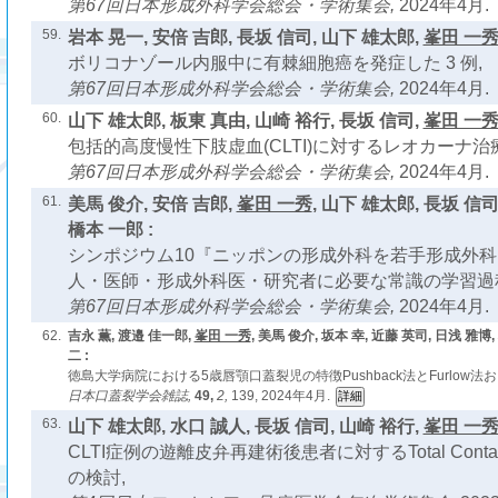
第67回日本形成外科学会総会・学術集会,
2024年4月.
59.
岩本 晃一, 安倍 吉郎, 長坂 信司, 山下 雄太郎,
峯田 一
ボリコナゾール内服中に有棘細胞癌を発症した 3 例,
第67回日本形成外科学会総会・学術集会,
2024年4月.
60.
山下 雄太郎, 板東 真由, 山崎 裕行, 長坂 信司,
峯田 一
包括的高度慢性下肢虚血(CLTI)に対するレオカーナ治
第67回日本形成外科学会総会・学術集会,
2024年4月.
61.
美馬 俊介, 安倍 吉郎,
峯田 一秀
, 山下 雄太郎, 長坂 信司
橋本 一郎 :
シンポジウム10『ニッポンの形成外科を若手形成外科医に
人・医師・形成外科医・研究者に必要な常識の学習過
第67回日本形成外科学会総会・学術集会,
2024年4月.
62.
吉永 薫, 渡邉 佳一郎,
峯田 一秀
, 美馬 俊介, 坂本 幸, 近藤 英司, 日浅 雅博
二 :
徳島大学病院における5歳唇顎口蓋裂児の特徴Pushback法とFurlow法および
日本口蓋裂学会雑誌,
49,
2,
139, 2024年4月.
63.
山下 雄太郎, 水口 誠人, 長坂 信司, 山崎 裕行,
峯田 一
CLTI症例の遊離皮弁再建術後患者に対するTotal Contact
の検討,