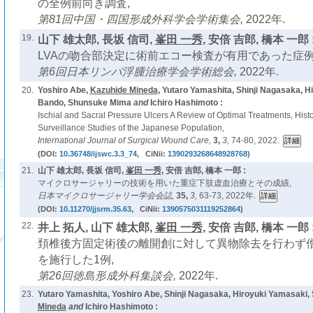
の全例前向き調査,
第81回中国・四国形成外科学会学術集会,
2022年.
19.
山下 雄太郎, 長坂 信司,
峯田 一秀
, 安倍 吉郎, 橋本 一郎 
LVAの吻合部決定に術前エコー検査が有用であった症例
第6回日本リンパ浮腫治療学会学術総会,
2022年.
20.
Yoshiro Abe,
Kazuhide Mineda
, Yutaro Yamashita, Shinji Nagasaka, 
Bando, Shunsuke Mima
and
Ichiro Hashimoto :
Ischial and Sacral Pressure Ulcers A Review of Optimal Treatments, His
Surveillance Studies of the Japanese Population,
International Journal of Surgical Wound Care,
3,
3,
74-80, 2022.
(DOI:
10.36748/ijswc.3.3_74
, CiNii:
1390293268648928768
)
21.
山下 雄太郎, 長坂 信司,
峯田 一秀
, 安倍 吉郎, 橋本 一郎 :
マイクロサージャリーの技術を用いた重症下肢虚血治療とその成績,
日本マイクロサージャリー学会会誌,
35,
3,
63-73, 2022年.
(DOI:
10.11270/jjsrm.35.63
, CiNii:
1390575031119252864
)
22.
井上 拓人, 山下 雄太郎,
峯田 一秀
, 安倍 吉郎, 橋本 一郎 
頚椎後方固定術後の離開創に対して異物除去を行わず
を施行した1例,
第26回徳島形成外科集談会,
2022年.
23.
Yutaro Yamashita, Yoshiro Abe, Shinji Nagasaka, Hiroyuki Yamasaki, 
Mineda
and
Ichiro Hashimoto :