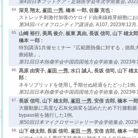
第4回日本フットケア・足病医学会年次学術集会,
202
64.
深見 翔太,
峯田 一秀
, 橋本 一郎, 佐藤 克也 :
ストレッチ刺激付加後のケロイド由来線維芽細胞における 
第34回バイオフロンティア講演会,
A107, 2023年12月.
65.
山崎 裕行, 美馬 俊介, 板東 真由, 長坂 信司, 山下 雄太郎
橋本 一郎 :
特別講演1共催セミナー『広範囲熱傷に対する，徳島大
療経験』,
第31回日本熱傷学会中国四国地方会学術集会,
2023年
66.
髙原 由実子,
峯田 一秀
, 水口 誠人, 長坂 信司, 山下 雄
郎 :
ネキソブリッドを使用し予期せぬ経過をたどった1例,
第31回日本熱傷学会中国四国地方会学術集会,
2023年
67.
長坂 信司, 山下 雄太郎,
峯田 一秀
, 安倍 吉郎, 橋本 一郎 
大腿動脈に高度な石灰化病変を認めたため下行膝動脈をinfl
bypass術を施行した1例,
第50回日本マイクロサージャリー学会学術集会,
2023
68.
山下 雄太郎, 長坂 信司,
峯田 一秀
, 安倍 吉郎, 橋本 一郎 