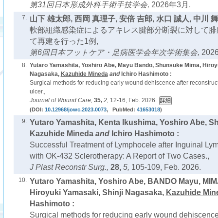
第31回日本形成外科手術手技学会,
2026年3月.
7.
山下 雄太郎, 西岡 真理子, 安倍 吉郎, 水口 誠人, 中川 舞
軟部組織感染症によるアキレス腱部分断裂に対して腓腹筋腱膜
て再建を行った1例,
第6回日本フットケア・足病医学会年次学術集会,
202
8.
Yutaro Yamashita, Yoshiro Abe, Mayu Bando, Shunsuke Mima, Hiroyu
Nagasaka,
Kazuhide Mineda
and
Ichiro Hashimoto :
Surgical methods for reducing early wound dehiscence after reconstruct
ulcer.,
Journal of Wound Care,
35,
2,
12-16, Feb. 2026.
(DOI:
10.12968/jowc.2023.0073
, PubMed:
41653018
)
9.
Yutaro Yamashita, Kenta Ikushima, Yoshiro Abe, Sh
Kazuhide Mineda
and
Ichiro Hashimoto :
Successful Treatment of Lymphocele after Inguinal Ly
with OK-432 Sclerotherapy: A Report of Two Cases.,
J Plast Reconstr Surg.,
28,
5,
105-109, Feb. 2026.
10.
Yutaro Yamashita, Yoshiro Abe, BANDO Mayu, MI
Hiroyuki Yamasaki, Shinji Nagasaka,
Kazuhide Min
Hashimoto :
Surgical methods for reducing early wound dehiscence 