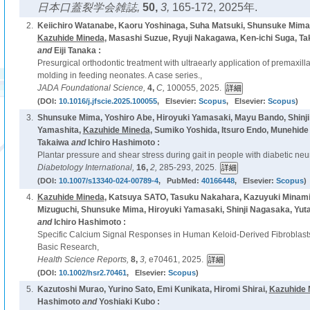
日本口蓋裂学会雑誌,
50,
3,
165-172, 2025年.
2.
Keiichiro Watanabe, Kaoru Yoshinaga, Suha Matsuki, Shunsuke Mima
Kazuhide Mineda
, Masashi Suzue, Ryuji Nakagawa, Ken-ichi Suga, Tak
and
Eiji Tanaka :
Presurgical orthodontic treatment with ultraearly application of premaxil
molding in feeding neonates. A case series.,
JADA Foundational Science,
4,
C,
100055, 2025.
(DOI:
10.1016/j.jfscie.2025.100055
, Elsevier:
Scopus
, Elsevier:
Scopus
)
3.
Shunsuke Mima, Yoshiro Abe, Hiroyuki Yamasaki, Mayu Bando, Shinji
Yamashita,
Kazuhide Mineda
, Sumiko Yoshida, Itsuro Endo, Munehide
Takaiwa
and
Ichiro Hashimoto :
Plantar pressure and shear stress during gait in people with diabetic neu
Diabetology International,
16,
2,
285-293, 2025.
(DOI:
10.1007/s13340-024-00789-4
, PubMed:
40166448
, Elsevier:
Scopus
)
4.
Kazuhide Mineda
, Katsuya SATO, Tasuku Nakahara, Kazuyuki Minami
Mizuguchi, Shunsuke Mima, Hiroyuki Yamasaki, Shinji Nagasaka, Yut
and
Ichiro Hashimoto :
Specific Calcium Signal Responses in Human Keloid-Derived Fibroblasts 
Basic Research,
Health Science Reports,
8,
3,
e70461, 2025.
(DOI:
10.1002/hsr2.70461
, Elsevier:
Scopus
)
5.
Kazutoshi Murao, Yurino Sato, Emi Kunikata, Hiromi Shirai,
Kazuhide 
Hashimoto
and
Yoshiaki Kubo :