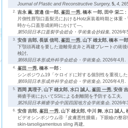
Journal of Plastic and Reconstructive Surgery,
5,
4,
265
2.
吉永 薫, 渡邉 佳一郎,
峯田 一秀
, 橋本 一郎, 田中 栄二 :
片側性唇顎口蓋裂児におけるHotz床装着時期と体重
時から口蓋形成術時にかけて―,
第50回日本口蓋裂学会総会・学術集会抄録集,
2026年
3.
安倍 吉郎, 長坂 信司,
峯田 一秀
, 山下 雄太郎, 橋本 一郎 
下顎頭再建を要した遊離骨皮弁と再建プレートの術後
検討,
第68回日本形成外科学会総会・学術集会,
2026年4月.
4.
峯田 一秀
, 橋本 一郎 :
シンポジウム19「ケロイドに対する個別性を重視した
第69回日本形成外科学会総会・学術集会,
2026年4月.
5.
西岡 真理子, 山下 雄太郎, 水口 誠人,
峯田 一秀
, 安倍 
褥瘡手術においてSSIによる創離開を予防する工夫,
第26回日本褥瘡学会中国四国地方会学術集会,
2026年
6.
安倍 吉郎,
峯田 一秀
, 山下 雄太郎, 中川 舞, 水口 誠人, 
ビデオシンポジウム④『皮膚悪性腫瘍』下眼瞼の整容
skin-tarsoligamentous sling 再建,