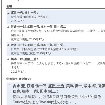
す．)
著書:
1.
峯田 一秀
, 橋本 一郎 :
微小循環-形成外科の視点から,
2026年7月.
2.
渡邉 佳一郎,
峯田 一秀
, 橋本 一郎, 田中 栄二 :
症例3:長期保定管理を行っている片側性唇顎裂非抜歯症例．口唇裂・口蓋裂
例報告(1)．,
東京臨床出版, 2025年12月.
3.
渡邉 佳一郎,
峯田 一秀
, 橋本 一郎, 田中 栄二 :
口唇裂・口蓋裂患者に対する最新治療-17 症例報告(1),
東京臨床出版, 東京, 2025年12月.
4.
橋本 一郎,
峯田 一秀
:
褥瘡治療・ケアの「こんなときどうする?」第2章 治療コンセプト 「局所
する?,
2015年8月.
学術論文(審査論文):
1.
吉永 薫, 渡邉 佳一郎,
峯田 一秀
, 美馬 俊一, 坂本 幸, 近
信也, 橋本 一郎, 田中 栄二 :
徳島大学病院における5歳唇顎口蓋裂児の骨格的特徴．∼P
Furlow法およびTwo flap法の比較∼．,