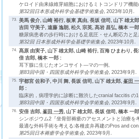
ケロイド由来線維芽細胞におけるミトコンドリア機能
第32回日本形成外科学会基礎学術集会,
2023年10月.
73.
美馬 俊介, 山崎 裕行, 板東 真由, 長坂 信司, 山下 雄太郎
吉田 守美子, 遠藤 逸朗, 松久 宗英, 髙岩 昌弘, 橋本 一郎 
糖尿病患者の歩行時における足底圧・せん断応力と足
第32回 日本形成外科学会基礎学術集会,
2023年10月.
74.
髙原 由実子, 山下 雄太郎, 山崎 裕行, 百海 ひまわり, 長
倍 吉郎, 橋本 一郎 :
耳下腺に生じたオンコサイト―マの一例,
第83回中国・四国形成外科学会学術集会,
2023年9月.
75.
宇都宮 佐和子, 中川 舞, 長坂 信司, 山下 雄太郎,
峯田 
郎 :
臨床的，病理学的に診断に難渋したcranial faccitis の1
第83回中国・四国形成外科学会学術集会,
2023年9月.
76.
安倍 吉郎,
峯田 一秀
, 山下 雄太郎, 長坂 信司, 橋本 一郎 
シンポジウム2『坐骨部褥瘡のアセスメントと治療を
最適な外科手術を考える:各種皮弁再建のPros and cons
第25回日本褥瘡学会学術集会,
2023年9月.