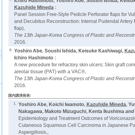
Ichiro Hashimoto, Yoshiro Abe, Soushi Ishida, Keis
Kazuhide Mineda
:
Panel Session Free-Style Pedicle Perforator flaps for Vul
and Decubitus Reconstruction: Internal Pudendal Artery P
flap),
The 13th Japan-Korea Congress of Plastic and Reconstr
2016.
8.
Yoshiro Abe, Soushi Ishida, Keisuke Kashiwagi,
Kazu
Ichiro Hashimoto :
A new procedure for refractory skin ulcers; Skin graft com
areolar tissue (PAT) with a VAC®,
The 13th Japan-Korea Congress of Plastic and Reconstr
2016.
国内講演発表:
1.
Yoshiro Abe, Koichi Iwamoto,
Kazuhide Mineda
, Yu
Nakagawa, Makoto Mizuguchi, Kenta Ikushima
an
Epidemiology and Treatment Outcomes of Voriconazol
Cutaneous Squamous Cell Carcinoma in Japanese Pat
Aspergillosis.,