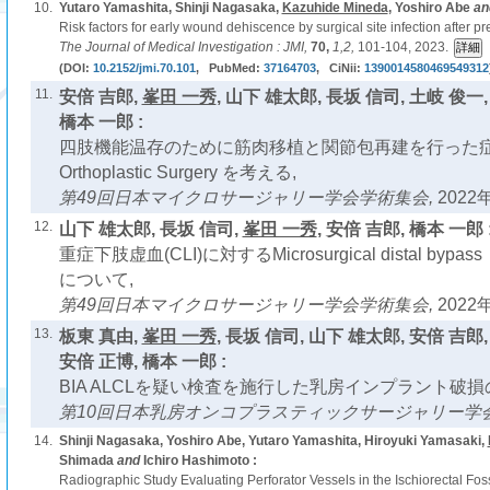
10.
Yutaro Yamashita, Shinji Nagasaka,
Kazuhide Mineda
, Yoshiro Abe
an
Risk factors for early wound dehiscence by surgical site infection after pr
The Journal of Medical Investigation : JMI,
70,
1,2,
101-104, 2023.
(DOI:
10.2152/jmi.70.101
, PubMed:
37164703
, CiNii:
1390014580469549312
11.
安倍 吉郎,
峯田 一秀
, 山下 雄太郎, 長坂 信司, 土岐 俊一,
橋本 一郎 :
四肢機能温存のために筋肉移植と関節包再建を行った症
Orthoplastic Surgery を考える,
第49回日本マイクロサージャリー学会学術集会,
2022年
12.
山下 雄太郎, 長坂 信司,
峯田 一秀
, 安倍 吉郎, 橋本 一郎 
重症下肢虚血(CLI)に対するMicrosurgical distal b
について,
第49回日本マイクロサージャリー学会学術集会,
2022年
13.
板東 真由,
峯田 一秀
, 長坂 信司, 山下 雄太郎, 安倍 吉郎,
安倍 正博, 橋本 一郎 :
BIA ALCLを疑い検査を施行した乳房インプラント破損
第10回日本乳房オンコプラスティックサージャリー学
14.
Shinji Nagasaka, Yoshiro Abe, Yutaro Yamashita, Hiroyuki Yamasaki,
Shimada
and
Ichiro Hashimoto :
Radiographic Study Evaluating Perforator Vessels in the Ischiorectal Foss