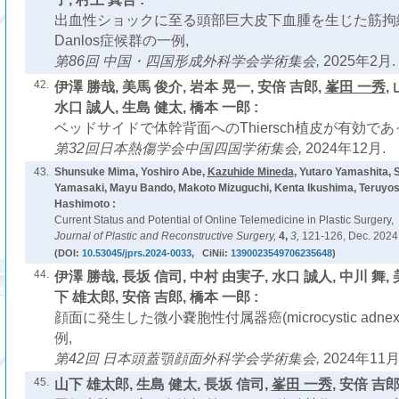
出血性ショックに至る頭部巨大皮下血腫を生じた筋拘縮(古庄
Danlos症候群の一例,
第86回 中国・四国形成外科学会学術集会,
2025年2月.
42.
伊澤 勝哉, 美馬 俊介, 岩本 晃一, 安倍 吉郎,
峯田 一秀
,
水口 誠人, 生島 健太, 橋本 一郎 :
ベッドサイドで体幹背面へのThiersch植皮が有効であ
第32回日本熱傷学会中国四国学術集会,
2024年12月.
43.
Shunsuke Mima, Yoshiro Abe,
Kazuhide Mineda
, Yutaro Yamashita, 
Yamasaki, Mayu Bando, Makoto Mizuguchi, Kenta Ikushima, Teruyos
Hashimoto :
Current Status and Potential of Online Telemedicine in Plastic Surgery,
Journal of Plastic and Reconstructive Surgery,
4,
3,
121-126, Dec. 2024
(DOI:
10.53045/jprs.2024-0033
, CiNii:
1390023549706235648
)
44.
伊澤 勝哉, 長坂 信司, 中村 由実子, 水口 誠人, 中川 舞,
下 雄太郎, 安倍 吉郎, 橋本 一郎 :
顔面に発生した微小嚢胞性付属器癌(microcystic adnexal 
例,
第42回 日本頭蓋顎顔面外科学会学術集会,
2024年11月
45.
山下 雄太郎, 生島 健太, 長坂 信司,
峯田 一秀
, 安倍 吉郎