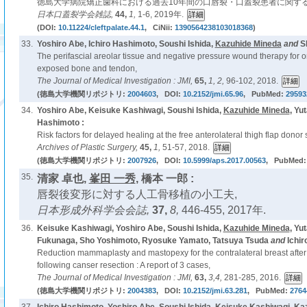
徳島大学病院矯正歯科における過去10年間の口唇裂・口蓋裂患者に関する
日本口蓋裂学会雑誌,
44,
1,
1-6, 2019年.
(DOI:
10.11224/cleftpalate.44.1
, CiNii:
1390564238103018368
)
33.
Yoshiro Abe, Ichiro Hashimoto, Soushi Ishida,
Kazuhide Mineda
and
S
The perifascial areolar tissue and negative pressure wound therapy for o
exposed bone and tendon,
The Journal of Medical Investigation : JMI,
65,
1, 2,
96-102, 2018.
(徳島大学機関リポジトリ:
2004603
, DOI:
10.2152/jmi.65.96
, PubMed:
29593
34.
Yoshiro Abe, Keisuke Kashiwagi, Soushi Ishida,
Kazuhide Mineda
, Yu
Hashimoto :
Risk factors for delayed healing at the free anterolateral thigh flap donor s
Archives of Plastic Surgery,
45,
1,
51-57, 2018.
(徳島大学機関リポジトリ:
2007926
, DOI:
10.5999/aps.2017.00563
, PubMed
35.
清家 卓也,
峯田 一秀
, 橋本 一郎 :
唇裂後変形に対する人工骨移植の小工夫,
日本形成外科学会会誌,
37,
8,
446-455, 2017年.
36.
Keisuke Kashiwagi, Yoshiro Abe, Soushi Ishida,
Kazuhide Mineda
, Yu
Fukunaga, Sho Yoshimoto, Ryosuke Yamato, Tatsuya Tsuda
and
Ichir
Reduction mammaplasty and mastopexy for the contralateral breast after
following canser resection : A report of 3 cases,
The Journal of Medical Investigation : JMI,
63,
3,4,
281-285, 2016.
(徳島大学機関リポジトリ:
2004383
, DOI:
10.2152/jmi.63.281
, PubMed:
2764