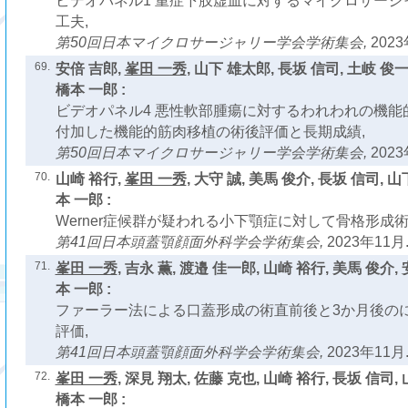
ビデオパネル1 重症下肢虚血に対するマイクロサージ
工夫,
第50回日本マイクロサージャリー学会学術集会,
2023
69.
安倍 吉郎,
峯田 一秀
, 山下 雄太郎, 長坂 信司, 土岐 俊一
橋本 一郎 :
ビデオパネル4 悪性軟部腫瘍に対するわれわれの機能
付加した機能的筋肉移植の術後評価と長期成績,
第50回日本マイクロサージャリー学会学術集会,
2023
70.
山崎 裕行,
峯田 一秀
, 大守 誠, 美馬 俊介, 長坂 信司, 
本 一郎 :
Werner症候群が疑われる小下顎症に対して骨格形成術
第41回日本頭蓋顎顔面外科学会学術集会,
2023年11月
71.
峯田 一秀
, 吉永 薫, 渡邉 佳一郎, 山崎 裕行, 美馬 俊介,
本 一郎 :
ファーラー法による口蓋形成の術直前後と3か月後の
評価,
第41回日本頭蓋顎顔面外科学会学術集会,
2023年11月
72.
峯田 一秀
, 深見 翔太, 佐藤 克也, 山崎 裕行, 長坂 信司,
橋本 一郎 :