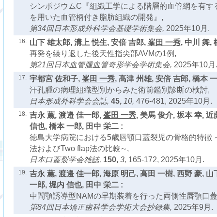
シンポジウムC『組織工学による階層的血管網を有す
を用いた血管柄付き脂肪組織の開発』,
第34回日本形成外科学会基礎学術集会,
2025年10月.
16.
山下 雄太郎, 溝上 悦生, 安倍 吉郎,
峯田 一秀
, 中川 舞,
再発を繰り返した後天性指尖部AVMの1例,
第21回日本血管腫血管奇形学会学術集会,
2025年10月
17.
宇都宮 佐和子,
峯田 一秀
, 髙津 州雄, 安倍 吉郎, 橋本 一
汗孔腫の病理組織型別からみた術前鑑別診断の検討,
日本形成外科学会会誌,
45,
10,
476-481, 2025年10月.
18.
吉永 薫, 渡邉 佳一郎,
峯田 一秀
, 美馬 俊介, 坂本 幸, 
信也, 橋本 一郎, 田中 栄二 :
徳島大学病院における5歳唇顎口蓋裂児の骨格的特徴 ∼Pus
法およびTwo flap法の比較∼,
日本口蓋裂学会雑誌,
150,
3,
165-172, 2025年10月.
19.
吉永 薫, 渡邉 佳一郎, 海原 明己, 高田 一樹, 西野 豪, 山
一郎, 堀内 信也, 田中 栄二 :
中間顎誘導型NAMの早期装着を行った両側性唇顎口蓋
第84回日本矯正歯科学会学術大会抄録集,
2025年9月.