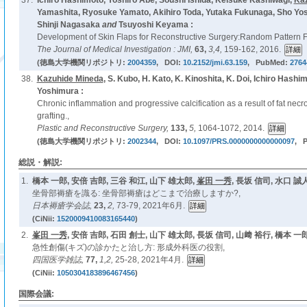
37.
Ichiro Hashimoto, Yoshiro Abe, Soushi Ishida, Keisuke Kashiwagi,
Kaz
Yamashita, Ryosuke Yamato, Akihiro Toda, Yutaka Fukunaga, Sho Yos
Shinji Nagasaka
and
Tsuyoshi Keyama :
Development of Skin Flaps for Reconstructive Surgery:Random Pattern Fl
The Journal of Medical Investigation : JMI,
63,
3,4,
159-162, 2016.
(徳島大学機関リポジトリ:
2004359
, DOI:
10.2152/jmi.63.159
, PubMed:
2764
38.
Kazuhide Mineda
, S. Kubo, H. Kato, K. Kinoshita, K. Doi, Ichiro Hashi
Yoshimura :
Chronic inflammation and progressive calcification as a result of fat necros
grafting.,
Plastic and Reconstructive Surgery,
133,
5,
1064-1072, 2014.
(徳島大学機関リポジトリ:
2002344
, DOI:
10.1097/PRS.0000000000000097
, 
総説・解説:
1.
橋本 一郎, 安倍 吉郎, 三谷 和江, 山下 雄太郎,
峯田 一秀
, 長坂 信司, 水口 誠人
坐骨部褥瘡を識る: 坐骨部褥瘡はどこまで治療しますか?,
日本褥瘡学会誌,
23,
2,
73-79, 2021年6月.
(CiNii:
1520009410083165440
)
2.
峯田 一秀
, 安倍 吉郎, 石田 創士, 山下 雄太郎, 長坂 信司, 山﨑 裕行, 橋本 一郎
急性創傷(キズ)の診かたと治し方: 形成外科医の役割,
四国医学雑誌,
77,
1,2,
25-28, 2021年4月.
(CiNii:
1050304183896467456
)
国際会議: