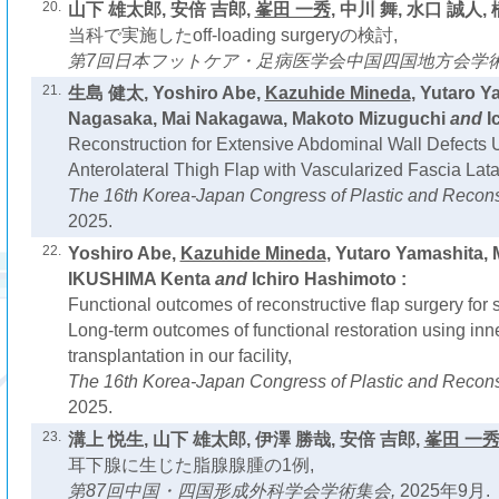
20.
山下 雄太郎, 安倍 吉郎,
峯田 一秀
, 中川 舞, 水口 誠人, 
当科で実施したoff-loading surgeryの検討,
第7回日本フットケア・足病医学会中国四国地方会学術
21.
生島 健太, Yoshiro Abe,
Kazuhide Mineda
, Yutaro Y
Nagasaka, Mai Nakagawa, Makoto Mizuguchi
and
I
Reconstruction for Extensive Abdominal Wall Defects 
Anterolateral Thigh Flap with Vascularized Fascia Lata
The 16th Korea-Japan Congress of Plastic and Recons
2025.
22.
Yoshiro Abe,
Kazuhide Mineda
, Yutaro Yamashita,
IKUSHIMA Kenta
and
Ichiro Hashimoto :
Functional outcomes of reconstructive flap surgery for 
Long-term outcomes of functional restoration using in
transplantation in our facility,
The 16th Korea-Japan Congress of Plastic and Recons
2025.
23.
溝上 悦生, 山下 雄太郎, 伊澤 勝哉, 安倍 吉郎,
峯田 一
耳下腺に生じた脂腺腺腫の1例,
第87回中国・四国形成外科学会学術集会,
2025年9月.