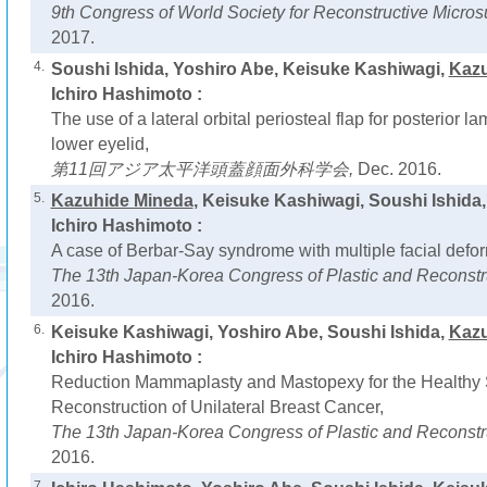
9th Congress of World Society for Reconstructive Micros
2017.
4.
Soushi Ishida, Yoshiro Abe, Keisuke Kashiwagi,
Kazu
Ichiro Hashimoto :
The use of a lateral orbital periosteal flap for posterior l
lower eyelid,
第11回アジア太平洋頭蓋顔面外科学会,
Dec. 2016.
5.
Kazuhide Mineda
, Keisuke Kashiwagi, Soushi Ishida
Ichiro Hashimoto :
A case of Berbar-Say syndrome with multiple facial defor
The 13th Japan-Korea Congress of Plastic and Reconstr
2016.
6.
Keisuke Kashiwagi, Yoshiro Abe, Soushi Ishida,
Kazu
Ichiro Hashimoto :
Reduction Mammaplasty and Mastopexy for the Healthy S
Reconstruction of Unilateral Breast Cancer,
The 13th Japan-Korea Congress of Plastic and Reconstr
2016.
7.