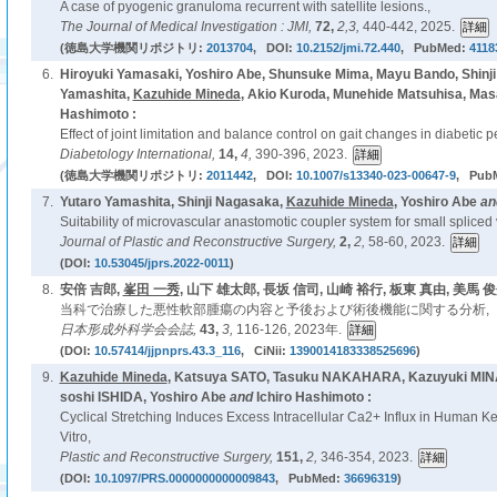
A case of pyogenic granuloma recurrent with satellite lesions.,
The Journal of Medical Investigation : JMI,
72,
2,3,
440-442, 2025.
(徳島大学機関リポジトリ:
2013704
, DOI:
10.2152/jmi.72.440
, PubMed:
4118
6.
Hiroyuki Yamasaki, Yoshiro Abe, Shunsuke Mima, Mayu Bando, Shinji
Yamashita,
Kazuhide Mineda
, Akio Kuroda, Munehide Matsuhisa, Mas
Hashimoto :
Effect of joint limitation and balance control on gait changes in diabetic 
Diabetology International,
14,
4,
390-396, 2023.
(徳島大学機関リポジトリ:
2011442
, DOI:
10.1007/s13340-023-00647-9
, Pub
7.
Yutaro Yamashita, Shinji Nagasaka,
Kazuhide Mineda
, Yoshiro Abe
an
Suitability of microvascular anastomotic coupler system for small spliced v
Journal of Plastic and Reconstructive Surgery,
2,
2,
58-60, 2023.
(DOI:
10.53045/jprs.2022-0011
)
8.
安倍 吉郎,
峯田 一秀
, 山下 雄太郎, 長坂 信司, 山崎 裕行, 板東 真由, 美馬 俊
当科で治療した悪性軟部腫瘍の内容と予後および術後機能に関する分析,
日本形成外科学会会誌,
43,
3,
116-126, 2023年.
(DOI:
10.57414/jjpnprs.43.3_116
, CiNii:
1390014183338525696
)
9.
Kazuhide Mineda
, Katsuya SATO, Tasuku NAKAHARA, Kazuyuki MINA
soshi ISHIDA, Yoshiro Abe
and
Ichiro Hashimoto :
Cyclical Stretching Induces Excess Intracellular Ca2+ Influx in Human Ke
Vitro,
Plastic and Reconstructive Surgery,
151,
2,
346-354, 2023.
(DOI:
10.1097/PRS.0000000000009843
, PubMed:
36696319
)