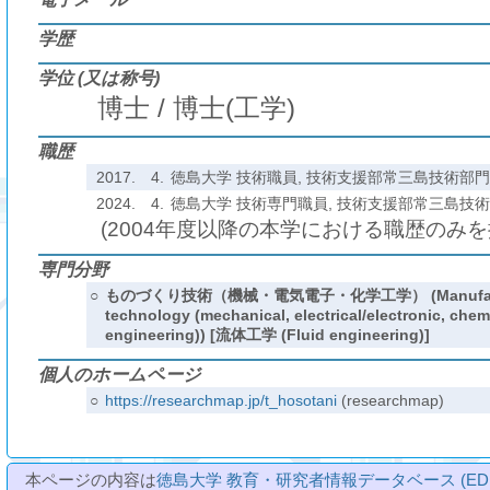
学歴
学位 (又は称号)
博士 / 博士(工学)
職歴
2017.
4.
徳島大学 技術職員, 技術支援部常三島技術部門 (-2
2024.
4.
徳島大学 技術専門職員, 技術支援部常三島技
(2004年度以降の本学における職歴のみ
専門分野
○
ものづくり技術（機械・電気電子・化学工学） (Manufact
technology (mechanical, electrical/electronic, chem
engineering)) [流体工学 (Fluid engineering)]
個人のホームページ
○
https://researchmap.jp/t_hosotani
(researchmap)
本ページの内容は
徳島大学 教育・研究者情報データベース (ED