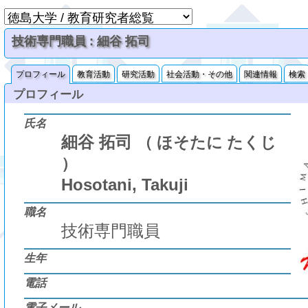
技術専門職員 : 細谷 拓司
プロフィール
教育活動
研究活動
社会活動・その他
関連情報
検索
プロフィール
氏名
細谷 拓司
（ ほそたに たくじ
）
Hosotani, Takuji
職名
技術専門職員
生年
電話
電子メール