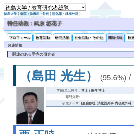
徳島大学
⟩
病院
⟩
診療科
⟩
外科
⟩
消化器・移植外科
⟩
特任助教 : 武原 悠花子
プロフィール
教育活動
研究活動
社会活動・その他
関連情報
検
関連情報
関連のある学内の研究者
（島田 光生）
/
(95.6%)
学位(又は称号):
博士 / 医学博士
専門分野:
研究テーマ:
(肝臓移植, 消化器外科·内視鏡外科,