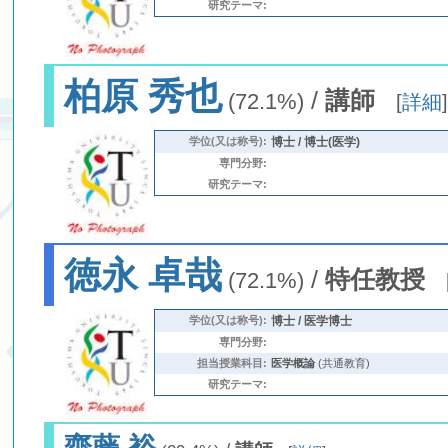
研究テーマ:
柏原 秀也
/
講師
(72.1%)
[
詳細
学位(又は称号):
博士 / 博士(医学)
専門分野:
研究テーマ:
徳永 卓哉
/
特任教授
(72.1%)
学位(又は称号):
博士 / 医学博士
専門分野:
担当授業科目:
医学概論
(共通教育)
研究テーマ:
齋藤 裕