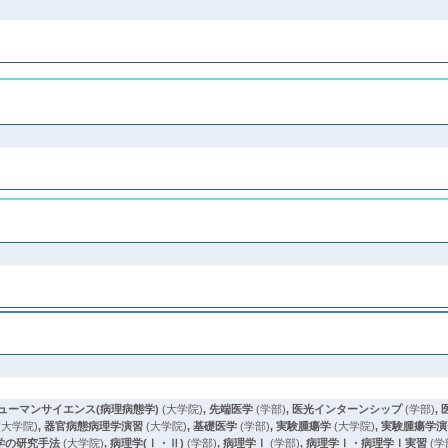
ューマンサイエンス(病理病態学)
(大学院)
,
先端医学
(学部)
,
医光インターンシップ
(学部)
,
(大学院)
,
器官病態病理学演習
(大学院)
,
基礎医学
(学部)
,
実験腫瘍学
(大学院)
,
実験腫瘍学演
学の研究手法
(大学院)
,
病理学(Ⅰ・Ⅱ)
(学部)
,
病理学Ⅰ
(学部)
,
病理学Ⅰ・病理学Ⅰ実習
(学