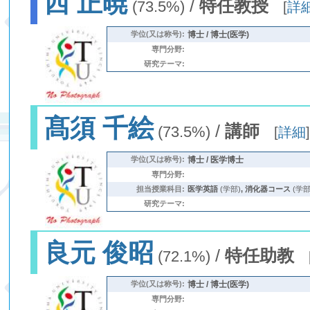
西 正暁
/
特任教授
(73.5%)
[
詳
学位(又は称号):
博士 / 博士(医学)
専門分野:
研究テーマ:
髙須 千絵
/
講師
(73.5%)
[
詳細
学位(又は称号):
博士 / 医学博士
専門分野:
担当授業科目:
医学英語
(学部)
,
消化器コース
(学部
研究テーマ:
良元 俊昭
/
特任助教
(72.1%)
学位(又は称号):
博士 / 博士(医学)
専門分野: