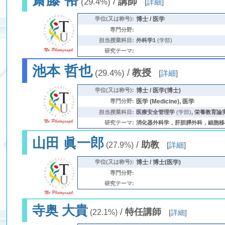
/
講師
(29.4%)
[
詳細
]
学位(又は称号):
博士 / 医学
専門分野:
担当授業科目:
外科学1
(学部)
研究テーマ:
池本 哲也
/
教授
(29.4%)
[
詳細
]
学位(又は称号):
博士 / 医学(博士)
専門分野:
医学 (Medicine), 医学
担当授業科目:
医療安全管理学
(学部)
,
栄養教育論
研究テーマ:
消化器外科学，肝胆膵外科，細胞移
山田 眞一郎
/
助教
(27.9%)
[
詳細
]
学位(又は称号):
博士 / 博士(医学)
専門分野:
研究テーマ:
寺奥 大貴
/
特任講師
(22.1%)
[
詳細
]