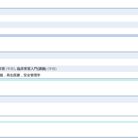
実習
(学部)
,
臨床実習入門(講義)
(学部)
植，再生医療，安全管理学