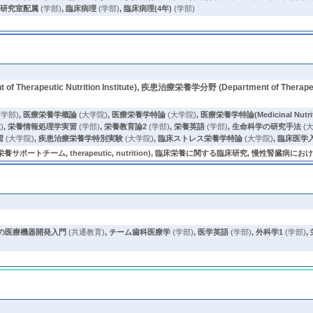
,
研究室配属
(学部)
,
臨床病理
(学部)
,
臨床病理(4年)
(学部)
herapeutic Nutrition Institute), 疾患治療栄養学分野 (Department of Therapeu
(学部)
,
医療栄養学概論
(大学院)
,
医療栄養学特論
(大学院)
,
医療栄養学特論(Medicinal Nutrit
)
,
栄養情報処理学実習
(学部)
,
栄養教育論2
(学部)
,
栄養英語
(学部)
,
生命科学の研究手法
(
習
(大学院)
,
疾患治療栄養学特別実験
(大学院)
,
臨床ストレス栄養学特論
(大学院)
,
臨床医学
チーム, therapeutic, nutrition), 臨床栄養に関する臨床研究, 慢性腎臓病における Prote
の医療機器開発入門
(共通教育)
,
チーム歯科医療学
(学部)
,
医学英語
(学部)
,
外科学1
(学部)
,