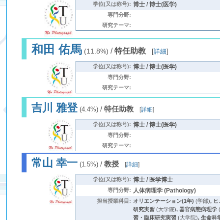
学位(又は称号):
博士 / 博士(医学)
専門分野:
研究テーマ:
和田 佑馬
/
特任助教
(11.8%)
[
詳細
]
学位(又は称号):
博士 / 博士(医学)
専門分野:
研究テーマ:
吉川 雅登
/
特任助教
(4.4%)
[
詳細
]
学位(又は称号):
博士 / 博士(医学)
専門分野:
研究テーマ:
常山 幸一
/
教授
(1.5%)
[
詳細
]
学位(又は称号):
博士 / 医学博士
専門分野:
人体病理学 (Pathology)
担当授業科目:
オリエンテーション(1年)
(学部)
,
ヒ
研究実習
(大学院)
,
器官病態病理学
習・臨床研究実習
(大学院)
,
生命科