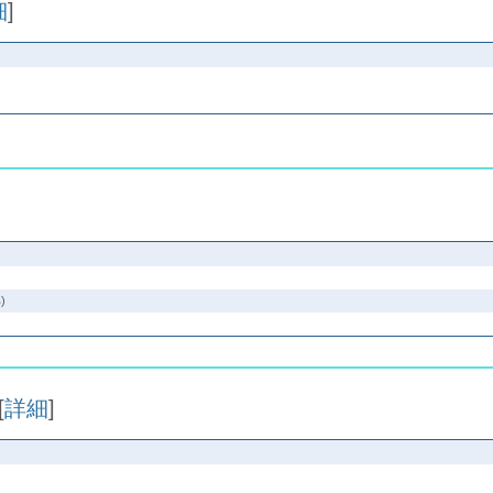
細
]
]
)
[
詳細
]