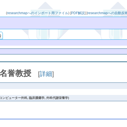
(
researchmapへのインポート用ファイル
)
[
PDF解説
]
[
researchmapへの自動
索
名誉教授
[
詳細
]
 コンピューター外科, 臨床腫瘍学, 外科代謝栄養学)