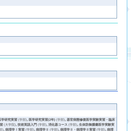
医学研究実習
(学部)
,
医学研究実習(2年)
(学部)
,
器官病態修復医学実験実習・臨床
習
(大学院)
,
技術英語入門
(学部)
,
消化器コース
(学部)
,
生体防御腫瘍医学実験実
部)
,
病理学Ⅰ実習
(学部)
,
病理学Ⅱ
(学部)
,
病理学Ⅱ・病理学Ⅱ実習
(学部)
,
病理