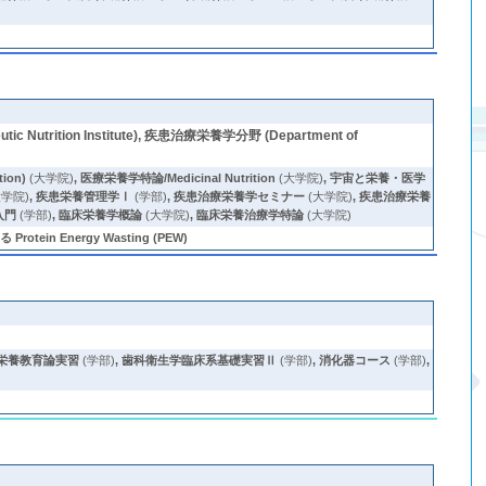
tic Nutrition Institute), 疾患治療栄養学分野 (Department of
ion)
(大学院)
,
医療栄養学特論/Medicinal Nutrition
(大学院)
,
宇宙と栄養・医学
大学院)
,
疾患栄養管理学Ⅰ
(学部)
,
疾患治療栄養学セミナー
(大学院)
,
疾患治療栄養
入門
(学部)
,
臨床栄養学概論
(大学院)
,
臨床栄養治療学特論
(大学院)
in Energy Wasting (PEW)
栄養教育論実習
(学部)
,
歯科衛生学臨床系基礎実習Ⅱ
(学部)
,
消化器コース
(学部)
,