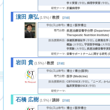
学Ⅱ実習
(学部)
,
病理学実習
(学部)
研究テーマ:
肝臓病理学
濵田 康弘
/
教授
(1.5%)
[
詳細
]
学位(又は称号):
博士 / 医学博士
専門分野:
疾患治療栄養学分野 (Department of T
Therapeutic Nutrition Institute)
担当授業科目:
保健医療福祉学
(学部)
,
公衆衛生学
概論
(大学院)
,
宇宙医学特論
(大学院
学実験
(大学院)
,
疾患治療栄養学演
研究テーマ:
栄養サポートチームに関する研究 (栄養サポート
岩田 貴
/
教授
(1.5%)
[
詳細
]
学位(又は称号):
博士 / 博士(医学)
専門分野:
医学 (Medicine)
担当授業科目:
CBT/OSCE
(学部)
,
「ニーズ」から
臨床実習後OSCE
(学部)
研究テーマ:
石橋 広樹
/
講師
(1.5%)
[
詳細
]
学位(又は称号):
博士 / 医学博士