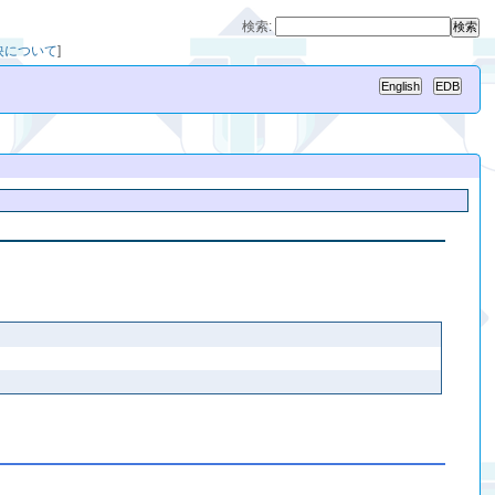
検索:
反映について
]