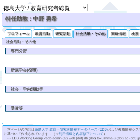
特任助教 : 中野 勇希
プロフィール
教育活動
研究活動
社会活動・その他
関連情報
検索
社会活動・その他
専門分野
所属学会(役職)
社会・学内活動等
受賞等
本ページの内容は
徳島大学 教育・研究者情報データベース (EDB)
および教務情報シス
に基づいて作成されています．（⇒
利用情報と内容修正について
）
--- EDB Working Group <edb-admin (at) web (dot) db (dot) tokushima-u (dot) ac (dot) j