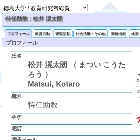
特任助教 : 松井 滉太朗
プロフィール
教育活動
研究活動
社会活動・その他
関連情報
検索
プロフィール
氏名
松井 滉太朗
（ まつい こうた
ろう ）
Matsui, Kotaro
職名
特任助教
生年
電話
電子メール