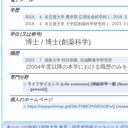
学歴
2014.
4.
名古屋大学 農学部 応用生命科学科 ( - 2018. 3.
2018.
4.
名古屋大学 大学院創薬科学研究科 ( - 2023. 3.
学位 (又は称号)
博士 / 博士(創薬科学)
職歴
2023.
7.
徳島大学 特任助教, 先端酵素学研究所
(2004年度以降の本学における職歴のみ
専門分野
○
ライフサイエンス (Life sciences) [神経科学一般 (Neuro
- general)]
個人のホームページ
○
https://researchmap.jp/jtSIfvTHMCPhNEGOlFoQ
(resea
本ページの内容は
徳島大学 教育・研究者情報データベース (ED