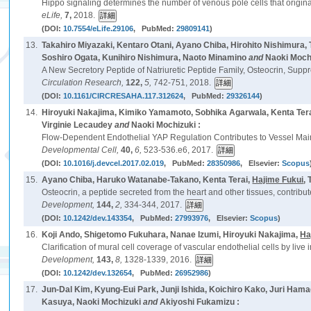
Hippo signaling determines the number of venous pole cells that originat
eLife,
7,
2018.
(DOI:
10.7554/eLife.29106
, PubMed:
29809141
)
13.
Takahiro Miyazaki, Kentaro Otani, Ayano Chiba, Hirohito Nishimur
Soshiro Ogata, Kunihiro Nishimura, Naoto Minamino
and
Naoki Mochi
A New Secretory Peptide of Natriuretic Peptide Family, Osteocrin, Suppr
Circulation Research,
122,
5,
742-751, 2018.
(DOI:
10.1161/CIRCRESAHA.117.312624
, PubMed:
29326144
)
14.
Hiroyuki Nakajima, Kimiko Yamamoto, Sobhika Agarwala, Kenta Ter
Virginie Lecaudey
and
Naoki Mochizuki :
Flow-Dependent Endothelial YAP Regulation Contributes to Vessel Mai
Developmental Cell,
40,
6,
523-536.e6, 2017.
(DOI:
10.1016/j.devcel.2017.02.019
, PubMed:
28350986
, Elsevier:
Scopus
15.
Ayano Chiba, Haruko Watanabe-Takano, Kenta Terai,
Hajime Fukui
,
Osteocrin, a peptide secreted from the heart and other tissues, contribu
Development,
144,
2,
334-344, 2017.
(DOI:
10.1242/dev.143354
, PubMed:
27993976
, Elsevier:
Scopus
)
16.
Koji Ando, Shigetomo Fukuhara, Nanae Izumi, Hiroyuki Nakajima,
Ha
Clarification of mural cell coverage of vascular endothelial cells by live 
Development,
143,
8,
1328-1339, 2016.
(DOI:
10.1242/dev.132654
, PubMed:
26952986
)
17.
Jun-Dal Kim, Kyung-Eui Park, Junji Ishida, Koichiro Kako, Juri Hama
Kasuya, Naoki Mochizuki
and
Akiyoshi Fukamizu :