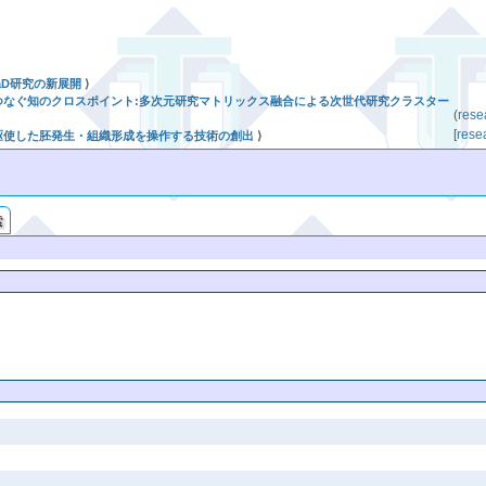
HaD研究の新展開
⟩
 光がつなぐ知のクロスポイント:多次元研究マトリックス融合による次世代研究クラスター
(
re
[
re
 光を駆使した胚発生・組織形成を操作する技術の創出
⟩
索