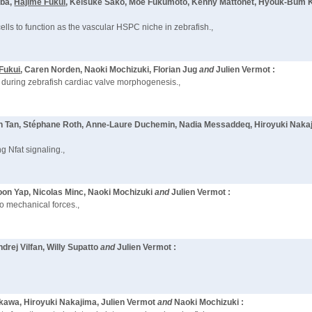
iba,
Hajime Fukui
, Keisuke Sako, Moe Fukumoto, Kenny Mattonet, Hyouk-Bum K
ells to function as the vascular HSPC niche in zebrafish.,
Fukui
, Caren Norden, Naoki Mochizuki, Florian Jug
and
Julien Vermot :
 during zebrafish cardiac valve morphogenesis.,
n Tan, Stéphane Roth, Anne-Laure Duchemin, Nadia Messaddeq, Hiroyuki Nakajim
g Nfat signaling.,
oon Yap, Nicolas Minc, Naoki Mochizuki
and
Julien Vermot :
 to mechanical forces.,
ndrej Vilfan, Willy Supatto
and
Julien Vermot :
ikawa, Hiroyuki Nakajima, Julien Vermot
and
Naoki Mochizuki :