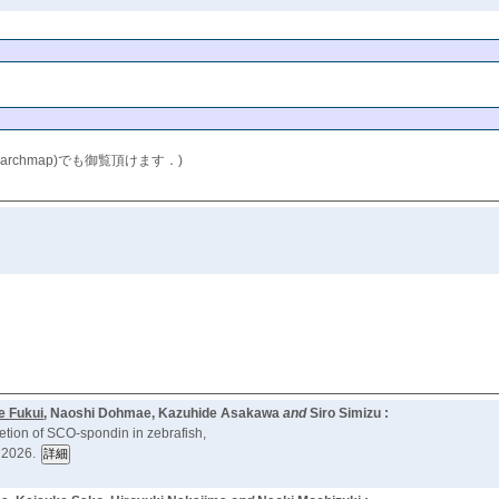
searchmap)でも御覧頂けます．)
e Fukui
, Naoshi Dohmae, Kazuhide Asakawa
and
Siro Simizu :
etion of SCO-spondin in zebrafish,
 2026.