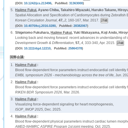
(DOI:
10.1242/jcs.213496
, PubMed:
31363000
)
5.
Hajime Fukui
, Ayano Chiba, Takahiro Miyazaki, Haruko Takano, Hiroy
Spatial Allocation and Specification of Cardiomyocytes during Zebrafish
Korean Circulation Journal,
47,
2,
160-167, Mar. 2017.
(DOI:
10.4070/kcj.2016.0280
, PubMed:
28382067
)
6.
Shigetomo Fukuhara,
Hajime Fukui
, Yuki Wakayama, Koji Ando, Hiro
Looking back and moving forward: recent advances in understanding of c
Development Growth & Differentiation,
57,
4,
333-340, Apr. 2015.
(DOI:
10.1111/dgd.12210
, PubMed:
25864378
)
国際会議:
1.
Hajime Fukui
:
Blood flow-dependent force parameters instruct endocardial cell identity
EMBL symposium 2026 - mechanobiology across the tree of life,
Jun. 20
2.
Hajime Fukui
:
Blood flow-dependent force parameters instruct endocardial cell identity
RIKEN BDR Symposium 2026,
Mar. 2026.
3.
Hajime Fukui
:
Visualizing force-dependent signaling for heart morphogenesis,
ISOP_IWOP 2025,
Dec. 2025.
4.
Hajime Fukui
:
Blood flow-dependent physical parameters instruct cardiac lumen morp
AMED-NHMRC ASPIRE Program 1st joint meeting,
Oct. 2025.