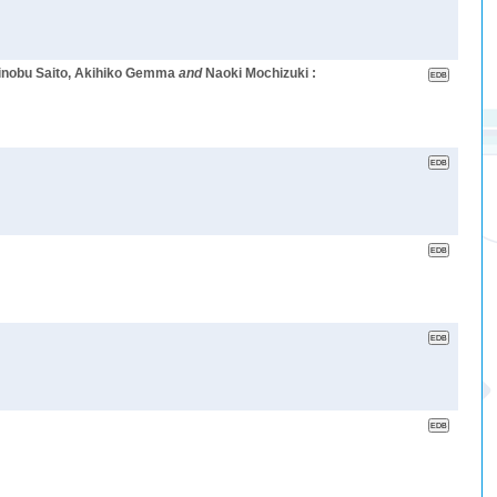
hinobu Saito, Akihiko Gemma
and
Naoki Mochizuki :