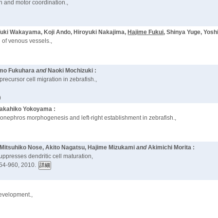
n and motor coordination.,
Yuki Wakayama, Koji Ando, Hiroyuki Nakajima,
Hajime Fukui
, Shinya Yuge, Yos
 of venous vessels.,
tomo Fukuhara
and
Naoki Mochizuki :
ecursor cell migration in zebrafish.,
)
akahiko Yokoyama :
onephros morphogenesis and left-right establishment in zebrafish.,
, Mitsuhiko Nose, Akito Nagatsu, Hajime Mizukami
and
Akimichi Morita :
ppresses dendritic cell maturation,
54-960, 2010.
development.,