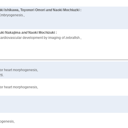
uki Ishikawa, Toyonori Omori
and
Naoki Mochiuzki :
 Embryogenesis.,
yuki Nakajima
and
Naoki Mochizuki :
ardiovascular development by imaging of zebrafish.,
 for heart morphogenesis,
26.
 for heart morphogenesis,
hogenesis,