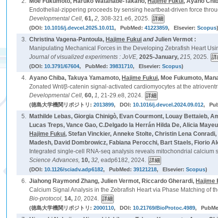
2.
Moe Fukumoto, Haruko Watanabe-Takano,
Hajime Fukui
, Ayano Chi
Endothelial-zippering proceeds by sensing heartbeat-driven force throu
Developmental Cell,
61,
2,
308-321.e6, 2025.
(DOI:
10.1016/j.devcel.2025.10.011
, PubMed:
41223859
, Elsevier:
Scopus
3.
Christina Vagena-Pantoula,
Hajime Fukui
and
Julien Vermot :
Manipulating Mechanical Forces in the Developing Zebrafish Heart Us
Journal of visualized experiments : JoVE,
2025-January,
215,
2025.
(DOI:
10.3791/67604
, PubMed:
39831710
, Elsevier:
Scopus
)
4.
Ayano Chiba, Takuya Yamamoto,
Hajime Fukui
, Moe Fukumoto, Mana
Zonated Wnt/β-catenin signal-activated cardiomyocytes at the atrioventr
Developmental Cell,
60,
1,
21-29.e8, 2024.
(徳島大学機関リポジトリ:
2013899
, DOI:
10.1016/j.devcel.2024.09.012
, Pu
5.
Mathilde Lebas, Giorgia Chinigò, Evan Courmont, Louay Bettaieb, A
Lucas Treps, Vance Gao, C.Delgado la Herrán Hilda De, Alicia Maye
Hajime Fukui
, Stefan Vinckier, Anneke Stolte, Christin Lena Conradi
Madesh, David Dombrowicz, Fabiana Perocchi, Bart Staels, Fiorio Al
Integrated single-cell RNA-seq analysis reveals mitochondrial calcium s
Science Advances,
10,
32,
eadp6182, 2024.
(DOI:
10.1126/sciadv.adp6182
, PubMed:
39121218
, Elsevier:
Scopus
)
6.
Jiahong Raymond Zhang, Julien Vermot, Riccardo Gherardi,
Hajime 
Calcium Signal Analysis in the Zebrafish Heart via Phase Matching of th
Bio-protocol,
14,
10,
2024.
(徳島大学機関リポジトリ:
2000110
, DOI:
10.21769/BioProtoc.4989
, PubM