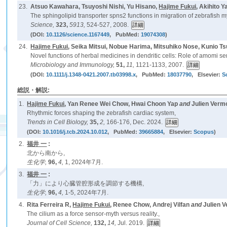
23.
Atsuo Kawahara, Tsuyoshi Nishi, Yu Hisano,
Hajime Fukui
, Akihito 
The sphingolipid transporter spns2 functions in migration of zebrafish m
Science,
323,
5913,
524-527, 2008.
(DOI:
10.1126/science.1167449
, PubMed:
19074308
)
24.
Hajime Fukui
, Seika Mitsui, Nobue Harima, Mitsuhiko Nose, Kunio T
Novel functions of herbal medicines in dendritic cells: Role of amomi s
Microbiology and Immunology,
51,
11,
1121-1133, 2007.
(DOI:
10.1111/j.1348-0421.2007.tb03998.x
, PubMed:
18037790
, Elsevier:
S
総説・解説:
1.
Hajime Fukui
, Yan Renee Wei Chow, Hwai Choon Yap
and
Julien Vermo
Rhythmic forces shaping the zebrafish cardiac system,
Trends in Cell Biology,
35,
2,
166-176, Dec. 2024.
(DOI:
10.1016/j.tcb.2024.10.012
, PubMed:
39665884
, Elsevier:
Scopus
)
2.
福井 一
:
北から南から,
生化学,
96,
4,
1, 2024年7月.
3.
福井 一
:
「力」により心臓管腔形成を調節する機構,
生化学,
96,
4,
1-5, 2024年7月.
4.
Rita Ferreira R,
Hajime Fukui
, Renee Chow, Andrej Vilfan
and
Julien V
The cilium as a force sensor-myth versus reality.,
Journal of Cell Science,
132,
14,
Jul. 2019.