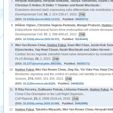
7.
Hiroyuki Nakajima, Hiroyuki Ishikawa, Takuya Yamamoto, Ayano Ch
Christian S Helker, R Didier Y Stainier
and
Naoki Mochizuki :
Endoderm-derived islet1-expressing cells differentiate into endothelial c
Developmental Cell,
58,
3,
224-238.e7, 2023.
(DOI:
10.1016/j.devcel.2022.12.013
, PubMed:
36693371
)
8.
Hélène Vignes, Christina Vagena-Pantoula, Mangal Prakash,
Hajime 
Extracellular mechanical forces drive endocardial cell volume decrease
Developmental Cell,
57,
5,
598-609.e5, 2022.
(DOI:
10.1016/j.devcel.2022.02.011
, PubMed:
35245444
)
9.
Wei-Yan Renee Chow,
Hajime Fukui
, Xuan Wei Chan, Justin Kok Soo
Klymchenko, Yap Hwai Choon, Naoki Mochizuki
and
Julien Vermot :
Cardiac forces regulate zebrafish heart valve delamination by modulatin
PLoS Biology,
20,
1,
2022.
(DOI:
10.1371/journal.pbio.3001505
, PubMed:
35030171
)
10.
Hajime Fukui
, Wei-Yan Renee Chow, Jing Xie, Yin Yoke Foo, Hwai Ch
Bioelectric signaling and the control of cardiac cell identity in response
Science,
374,
6565,
351-354, 2021.
(DOI:
10.1126/science.abc6229
, PubMed:
34648325
)
11.
R Rita Ferreira, Guillaume Pakula, Lhéanna Klaeyle,
Hajime Fukui
, A
Chiral Cilia Orientation in the Left-Right Organizer.,
Cell Reports,
25,
8,
2008-2016.e4, 2018.
(DOI:
10.1016/j.celrep.2018.10.069
, PubMed:
30462999
)
12.
Hajime Fukui
, Takahiro Miyazaki, Wei-Yan Renee Chow, Hiroyuki Ish