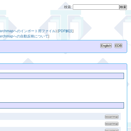
検索:
searchmapへのインポート用ファイル
)
[
PDF解説
]
searchmapへの自動反映について
]