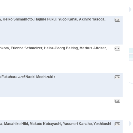
wa, Keiko Shimamoto,
Hajime Fukui
, Yugo Kanai, Akihiro Yasoda,
okota, Etienne Schmelzer, Heinz-Georg Belting, Markus Affolter,
o Fukuhara
and
Naoki Mochizuki :
a, Masahiko Hibi, Makoto Kobayashi, Yasunori Kanaho, Yoshitoshi