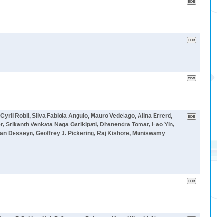
il Robil, Silva Fabiola Angulo, Mauro Vedelago, Alina Errerd,
r, Srikanth Venkata Naga Garikipati, Dhanendra Tomar, Hao Yin,
c Jean Desseyn, Geoffrey J. Pickering, Raj Kishore, Muniswamy