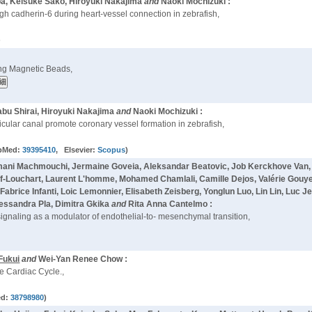
ba, Keisuke Sako, Hiroyuki Nakajima
and
Naoki Mochizuki :
gh cadherin-6 during heart-vessel connection in zebrafish,
)
ing Magnetic Beads,
bu Shirai, Hiroyuki Nakajima
and
Naoki Mochizuki :
icular canal promote coronary vessel formation in zebrafish,
bMed:
39395410
, Elsevier:
Scopus
)
mani Machmouchi, Jermaine Goveia, Aleksandar Beatovic, Job Kerckhove Van, Cyr
uf-Louchart, Laurent L'homme, Mohamed Chamlali, Camille Dejos, Valérie Gouye
, Fabrice Infanti, Loic Lemonnier, Elisabeth Zeisberg, Yonglun Luo, Lin Lin, Lu
essandra Pla, Dimitra Gkika
and
Rita Anna Cantelmo :
ignaling as a modulator of endothelial-to- mesenchymal transition,
Fukui
and
Wei-Yan Renee Chow :
e Cardiac Cycle.,
ed:
38798980
)