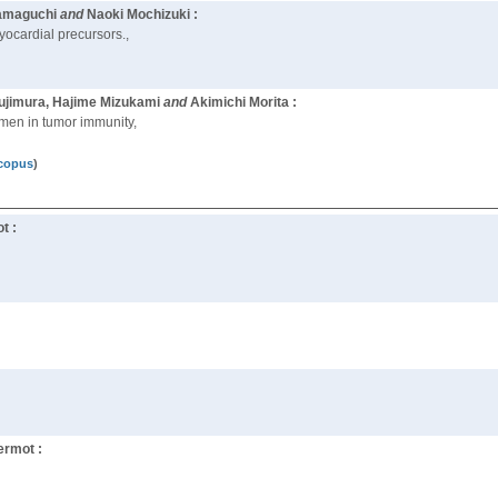
Yamaguchi
and
Naoki Mochizuki :
yocardial precursors.,
sujimura, Hajime Mizukami
and
Akimichi Morita :
emen in tumor immunity,
copus
)
t :
ermot :