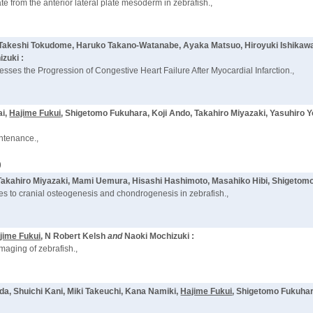
e from the anterior lateral plate mesoderm in zebrafish.,
a, Takeshi Tokudome, Haruko Takano-Watanabe, Ayaka Matsuo, Hiroyuki Ishika
zuki :
esses the Progression of Congestive Heart Failure After Myocardial Infarction.,
ai,
Hajime Fukui
, Shigetomo Fukuhara, Koji Ando, Takahiro Miyazaki, Yasuhiro Y
ntenance.,
)
 Takahiro Miyazaki, Mami Uemura, Hisashi Hashimoto, Masahiko Hibi, Shigetom
tes to cranial osteogenesis and chondrogenesis in zebrafish.,
jime Fukui
, N Robert Kelsh
and
Naoki Mochizuki :
imaging of zebrafish.,
da, Shuichi Kani, Miki Takeuchi, Kana Namiki,
Hajime Fukui
, Shigetomo Fukuhar