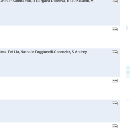
won, P Subhra Hui, D Gergana Dobreva, Kazu Kikuchi, M
a, Fei Liu, Nathalie Faggianelli-Conrozier, S Andrey