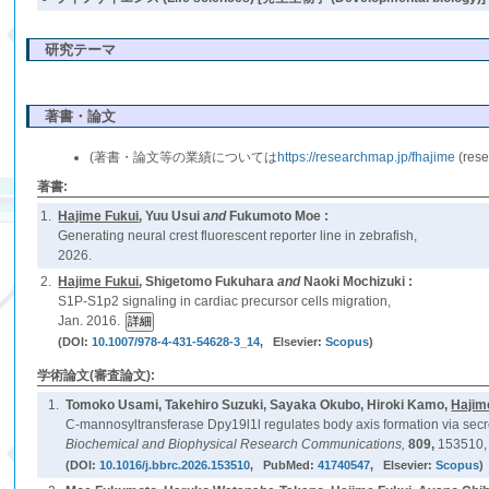
研究テーマ
著書・論文
(著書・論文等の業績については
https://researchmap.jp/fhajime
(re
著書:
1.
Hajime Fukui
, Yuu Usui
and
Fukumoto Moe :
Generating neural crest fluorescent reporter line in zebrafish,
2026.
2.
Hajime Fukui
, Shigetomo Fukuhara
and
Naoki Mochizuki :
S1P-S1p2 signaling in cardiac precursor cells migration,
Jan. 2016.
(DOI:
10.1007/978-4-431-54628-3_14
, Elsevier:
Scopus
)
学術論文(審査論文):
1.
Tomoko Usami, Takehiro Suzuki, Sayaka Okubo, Hiroki Kamo,
Hajim
C-mannosyltransferase Dpy19l1l regulates body axis formation via secr
Biochemical and Biophysical Research Communications,
809,
153510,
(DOI:
10.1016/j.bbrc.2026.153510
, PubMed:
41740547
, Elsevier:
Scopus
)