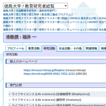
徳島大学
⟩
先端酵素学研究所
⟩
基幹研究部門
⟩
徳島大学
⟩
理工学部
⟩
理工学科
⟩
医光/医工融合プログラム
⟩
徳島大学
⟩
研究クラスター群
⟩
研究クラスター群 (登録)
⟩
2603013 発生休止が拓くDO
徳島大学
⟩
研究クラスター群
⟩
研究クラスター群 (インキュベーション)
⟩
2602007
の創出
⟩
徳島大学
⟩
研究クラスター群
⟩
研究クラスター群 (インキュベーション)
⟩
2402002
准教授 : 福井 一
プロフィール
教育活動
研究活動
社会活動・その他
関連情報
検
研究活動
個人のホームページ
https://researchmap.jp/fhajime
(researchmap)
https://orcid.org/0000-0002-7652-2222
(ORCID)
専門分野
○
ライフサイエンス (Life sciences) [生物物理学 (Biophysics)]
○
ライフサイエンス (Life sciences) [解剖学 (Anatomy)]
○
ライフサイエンス (Life sciences) [発生生物学 (Developmental biology)]