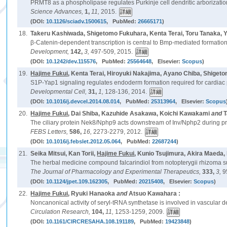
PRMT8 as a phospholipase regulates Purkinje cell dendritic arborizatio
Science Advances,
1,
11,
2015.
(DOI:
10.1126/sciadv.1500615
, PubMed:
26665171
)
18.
Takeru Kashiwada, Shigetomo Fukuhara, Kenta Terai, Toru Tanaka, 
β-Catenin-dependent transcription is central to Bmp-mediated formation
Development,
142,
3,
497-509, 2015.
(DOI:
10.1242/dev.115576
, PubMed:
25564648
, Elsevier:
Scopus
)
19.
Hajime Fukui
, Kenta Terai, Hiroyuki Nakajima, Ayano Chiba, Shige
S1P-Yap1 signaling regulates endoderm formation required for cardiac pr
Developmental Cell,
31,
1,
128-136, 2014.
(DOI:
10.1016/j.devcel.2014.08.014
, PubMed:
25313964
, Elsevier:
Scopus
20.
Hajime Fukui
, Dai Shiba, Kazuhide Asakawa, Koichi Kawakami
and
T
The ciliary protein Nek8/Nphp9 acts downstream of Inv/Nphp2 during pr
FEBS Letters,
586,
16,
2273-2279, 2012.
(DOI:
10.1016/j.febslet.2012.05.064
, PubMed:
22687244
)
21.
Seika Mitsui, Kan Torii,
Hajime Fukui
, Kunio Tsujimura, Akira Maeda
The herbal medicine compound falcarindiol from notopterygii rhizoma su
The Journal of Pharmacology and Experimental Therapeutics,
333,
3,
9
(DOI:
10.1124/jpet.109.162305
, PubMed:
20215408
, Elsevier:
Scopus
)
22.
Hajime Fukui
, Ryuki Hanaoka
and
Atsuo Kawahara :
Noncanonical activity of seryl-tRNA synthetase is involved in vascular 
Circulation Research,
104,
11,
1253-1259, 2009.
(DOI:
10.1161/CIRCRESAHA.108.191189
, PubMed:
19423848
)