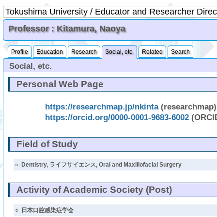
Professor : Kitamura, Naoya
Profile
Education
Research
Social, etc.
Related
Search
Social, etc.
Personal Web Page
https://researchmap.jp/nkinta
(researchmap)
https://orcid.org/0000-0001-9683-6002
(ORCI
Field of Study
○
Dentistry, ライフサイエンス, Oral and Maxillofacial Surgery
Activity of Academic Society (Post)
○
日本口腔感染症学会