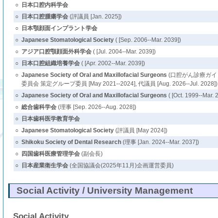
○
日本口腔内科学会
○
日本口腔腫瘍学会
(評議員 [Jan. 2025])
○
日本顎顔面インプラント学会
○
Japanese Stomatological Society
( [Sep. 2006--Mar. 2039])
○
アジア口腔顎顔面外科学会
( [Jul. 2004--Mar. 2039])
○
日本口腔組織培養学会
( [Apr. 2002--Mar. 2039])
○
Japanese Society of Oral and Maxillofacial Surgeons
(口腔がん診療ガイド
委員会 策定グループ委員 [May 2021--2024], 代議員 [Aug. 2026--Jul. 2028])
○
Japanese Society of Oral and Maxillofacial Surgeons
( [Oct. 1999--Mar. 
○
総合歯科学会
(理事 [Sep. 2026--Aug. 2028])
○
日本歯科医学教育学会
○
Japanese Stomatological Society
(評議員 [May 2024])
○
Shikoku Society of Dental Research
(理事 [Jan. 2024--Mar. 2037])
○
四国歯科医療管理学会
(副会長)
○
日本産業衛生学会
(全国協議会(2025年11月)企画運営委員)
Social Activity / University Management
Social Activity