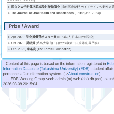
○
国公立大学附属病院感染対策協議会
(歯科医療部門 ガイドライン作業部会委員 [No
○
The Journal of Oral Health and Biosciences
(Editor [Jan. 2024])
Prize / Award
○
Apr. 2020,
学会賞優秀ポスター賞
(NPO法人 日本口腔科学会)
○
Oct. 2020,
奨励賞
(広島大学 顎・口腔外科(第一口腔外科)同門会)
○
Feb. 2025,
康楽賞
(The Koraku Foundation)
Content of this page is based on the information registered in
Edu
Information Database (Tokushima University) (EDB)
, student affai
personnel affair information system. (->
About construction
)
--- EDB Working Group <edb-admin (at) web (dot) db (dot) tokushi
2026-08-08 20:15:04.