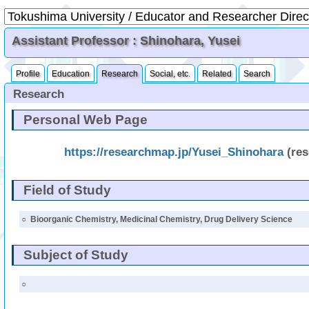
Assistant Professor : Shinohara, Yusei
Profile
Education
Research
Social, etc.
Related
Search
Research
Personal Web Page
https://researchmap.jp/Yusei_Shinohara
(re
Field of Study
○
Bioorganic Chemistry, Medicinal Chemistry, Drug Delivery Science
Subject of Study
○