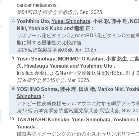
cancer metastasis,
第84回日本癌学会学術総会,
Sep. 2025.
7.
Yoshihiro Uto,
Yusei Shinohara
, 小林 彩, 藤井 理, NOD
Niki, Yoshiaki Kubo
and
稲垣 正 :
リポソーム化ビタミンCとnanoPDS化ビタミンCの
胞に対する機能性の比較評価,
第25回抗加齢医学会総会,
Jun. 2025.
8.
Yusei Shinohara
, MORIMOTO Kashin, 小宮 悠生, 二
久, Hisatsugu Yamada
and
Yoshihiro Uto :
In silico 創薬によるNa+/H+交換輸送体5(NHE5)
日本薬学会第145年会,
Mar. 2025.
9.
YOSHINO Sohma, 藤井 理, 田坂 徹, Mariko Niki, Yoshi
Shinohara
:
アトピー性⽪膚炎様モデルマウスに対する瞬芽ブドウ種
第12回 日本化学会中国四国支部大会 岡山大会,
Nov. 20
10.
TAKAHASHI Kohsuke,
Yusei Shinohara
, Yoshihiro 
Yamada :
磁気共鳴イメージングのためのホスホセリンポリマー