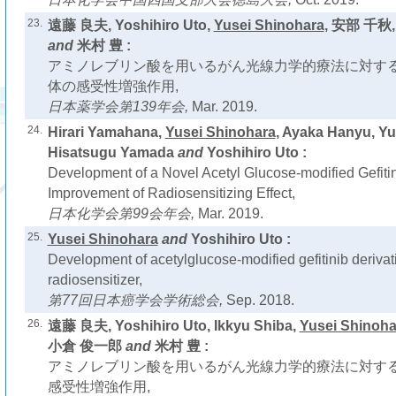
23.
遠藤 良夫, Yoshihiro Uto,
Yusei Shinohara
, 安部 千秋
and
米村 豊 :
アミノレブリン酸を用いるがん光線力学的療法に対す
体の感受性増強作用,
日本薬学会第139年会,
Mar. 2019.
24.
Hirari Yamahana,
Yusei Shinohara
, Ayaka Hanyu, Y
Hisatsugu Yamada
and
Yoshihiro Uto :
Development of a Novel Acetyl Glucose-modified Gefitini
Improvement of Radiosensitizing Effect,
日本化学会第99会年会,
Mar. 2019.
25.
Yusei Shinohara
and
Yoshihiro Uto :
Development of acetylglucose-modified gefitinib derivat
radiosensitizer,
第77回日本癌学会学術総会,
Sep. 2018.
26.
遠藤 良夫, Yoshihiro Uto, Ikkyu Shiba,
Yusei Shinoha
小倉 俊一郎
and
米村 豊 :
アミノレブリン酸を用いるがん光線力学的療法に対す
感受性増強作用,