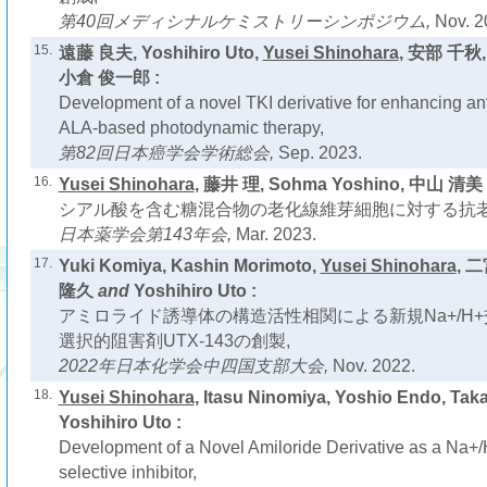
第40回メディシナルケミストリーシンポジウム,
Nov. 2
15.
遠藤 良夫, Yoshihiro Uto,
Yusei Shinohara
, 安部 千秋
小倉 俊一郎 :
Development of a novel TKI derivative for enhancing anti
ALA-based photodynamic therapy,
第82回日本癌学会学術総会,
Sep. 2023.
16.
Yusei Shinohara
, 藤井 理, Sohma Yoshino, 中山 清美
シアル酸を含む糖混合物の老化線維芽細胞に対する抗老
日本薬学会第143年会,
Mar. 2023.
17.
Yuki Komiya, Kashin Morimoto,
Yusei Shinohara
, 
隆久
and
Yoshihiro Uto :
アミロライド誘導体の構造活性相関による新規Na+/H+交換
選択的阻害剤UTX-143の創製,
2022年日本化学会中四国支部大会,
Nov. 2022.
18.
Yusei Shinohara
, Itasu Ninomiya, Yoshio Endo, Tak
Yoshihiro Uto :
Development of a Novel Amiloride Derivative as a Na+
selective inhibitor,