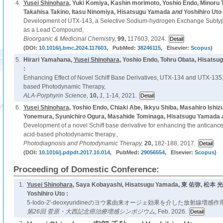
4.
Yusei Shinohara
, Yuki Komiya, Kashin morimoto, Yoshio Endo, Minoru 
Takahisa Takino, Itasu Ninomiya, Hisatsugu Yamada
and
Yoshihiro Uto 
Development of UTX-143, a Selective Sodium-hydrogen Exchange Subtype 
as a Lead Compound,
Bioorganic & Medicinal Chemistry,
99,
117603, 2024.
(DOI:
10.1016/j.bmc.2024.117603
, PubMed:
38246115
, Elsevier:
Scopus
)
5.
Hirari Yamahana,
Yusei Shinohara
, Yoshio Endo, Tohru Obata, Hisats
:
Enhancing Effect of Novel Schiff Base Derivatives, UTX-134 and UTX-135,
based Photodynamic Therapy,
ALA-Porphyrin Science,
10,
1,
1-14, 2021.
6.
Yusei Shinohara
, Yoshio Endo, Chiaki Abe, Ikkyu Shiba, Masahiro Ishiz
Yonemura, Syunichiro Ogura, Masahide Tominaga, Hisatsugu Yamada
Development of a novel Schiff base derivative for enhancing the anticancer
acid-based photodynamic therapy.,
Photodiagnosis and Photodynamic Therapy,
20,
182-188, 2017.
(DOI:
10.1016/j.pdpdt.2017.10.014
, PubMed:
29056554
, Elsevier:
Scopus
)
Proceeding of Domestic Conference:
1.
Yusei Shinohara
, Saya Kobayashi, Hisatsugu Yamada, 東 佑弥, 
Yoshihiro Uto :
5-Iodo-2'-deoxyuridineのヨウ素由来オージェ効果を介した放射線増感作用
第26回 菅原・大西記念癌治療増感シンポジウム,
Feb. 2026.