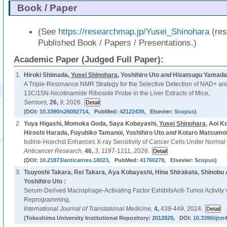
Book / Paper
(See
https://researchmap.jp/Yusei_Shinohara
(res
Published Book / Papers / Presentations.)
Academic Paper (Judged Full Paper):
1.
Hiroki Shimada,
Yusei Shinohara
, Yoshihiro Uto
and
Hisatsugu Yamada
A Triple-Resonance NMR Strategy for the Selective Detection of NAD+ a
13C/15N-Nicotinamide Riboside Probe in the Liver Extracts of Mice,
Sensors,
26,
9,
2026.
(DOI:
10.3390/s26092714
, PubMed:
42122439
, Elsevier:
Scopus
)
2.
Yuya Higashi, Momoka Goda, Saya Kobayashi,
Yusei Shinohara
, Aoi 
Hiroshi Harada, Fuyuhiko Tamanoi, Yoshihiro Uto
and
Kotaro Matsumot
Iodine-Hoechst Enhances X-ray Sensitivity of Cancer Cells Under Norma
Anticancer Research,
46,
3,
1197-1211, 2026.
(DOI:
10.21873/anticanres.18023
, PubMed:
41760278
, Elsevier:
Scopus
)
3.
Tsuyoshi Takara, Rei Takara, Aya Kobayashi, Hina Shirakata, Shinobu
Yoshihiro Uto :
Serum-Derived Macrophage-Activating Factor ExhibitsAnti-Tumor Activit
Reprogramming,
International Journal of Translational Medicine,
4,
439-449, 2024.
(Tokushima University Institutional Repository:
2012829
, DOI:
10.3390/ijtm