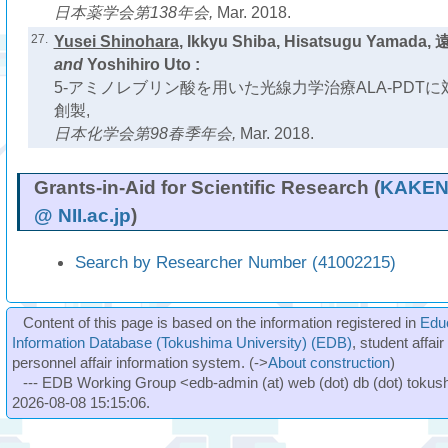
日本薬学会第138年会,
Mar. 2018.
27.
Yusei Shinohara
, Ikkyu Shiba, Hisatsugu Yamad
and
Yoshihiro Uto :
5-アミノレブリン酸を用いた光線力学治療ALA-PDTに対
創製,
日本化学会第98春季年会,
Mar. 2018.
Grants-in-Aid for Scientific Research (
KAKEN 
@ NII.ac.jp
)
Search by Researcher Number (41002215)
Content of this page is based on the information registered in
Edu
Information Database (Tokushima University) (EDB)
, student affai
personnel affair information system. (->
About construction
)
--- EDB Working Group <edb-admin (at) web (dot) db (dot) tokushi
2026-08-08 15:15:06.