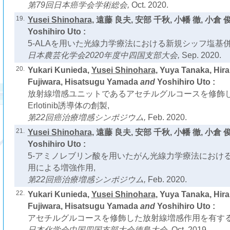
第79回日本癌学会学術総会,
Oct. 2020.
19.
Yusei Shinohara
, 遠藤 良夫, 安部 千秋, 小幡 徹, 小倉 
Yoshihiro Uto :
5-ALAを用いた光線力学療法における新規シッフ塩基
日本農芸化学会2020年度中四国支部大会,
Sep. 2020.
20.
Yukari Kunieda,
Yusei Shinohara
, Yuya Tanaka, Hir
Fujiwara, Hisatsugu Yamada
and
Yoshihiro Uto :
放射線増感ユニットであるアセチルグルコースを修飾し
Erlotinib誘導体の創製,
第22回癌治療増感シンポジウム,
Feb. 2020.
21.
Yusei Shinohara
, 遠藤 良夫, 安部 千秋, 小幡 徹, 小倉 
Yoshihiro Uto :
5-アミノレブリン酸を用いたがん光線力学療法におけ
用による増強作用,
第22回癌治療増感シンポジウム,
Feb. 2020.
22.
Yukari Kunieda,
Yusei Shinohara
, Yuya Tanaka, Hir
Fujiwara, Hisatsugu Yamada
and
Yoshihiro Uto :
アセチルグルコースを修飾した放射線増感作用を有する
日本化学会中国四国支部大会徳島大会,
Oct. 2019.