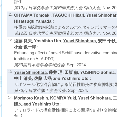
評価,
第12回 日本化学会中国四国支部大会 岡山大会,
Nov. 20
11.
OHYAMA Tomoaki, TAGUCHI Hikari,
Yusei Shinohar
Hisatsugu Yamada :
多重共鳴拡散NMR法によるスルホベタインポリマーの
第12回 日本化学会中国四国支部大会 岡山大会,
Nov. 20
12.
遠藤 良夫, Yoshihiro Uto,
Yusei Shinohara
, 安部 千秋
小倉 俊一郎 :
Enhancing effect of novel Schiff base derivative combin
inhibitor on ALA-PDT,
第83回日本癌学会学術総会,
Sep. 2024.
13.
Yusei Shinohara
, 藤井 理, 田坂 徹, YOSHINO Sohma,
中山 清美, 佐藤 宏晶
and
Yoshihiro Uto :
リポソーム化糖混合物による間質性肺炎の炎症抑制効果
第76回 日本生物工学会大会,
Sep. 2024.
14.
Morimoto Kashin, KOMIYA Yuki,
Yusei Shinohara
, 
隆久
and
Yoshihiro Uto :
アミロライドの構造活性相関による新規Na+/H+交換
創成,