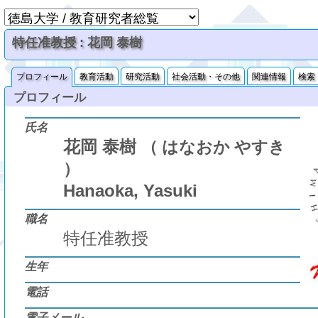
特任准教授 : 花岡 泰樹
プロフィール
教育活動
研究活動
社会活動・その他
関連情報
検索
プロフィール
氏名
花岡 泰樹
（ はなおか やすき
）
Hanaoka, Yasuki
職名
特任准教授
生年
電話
電子メール