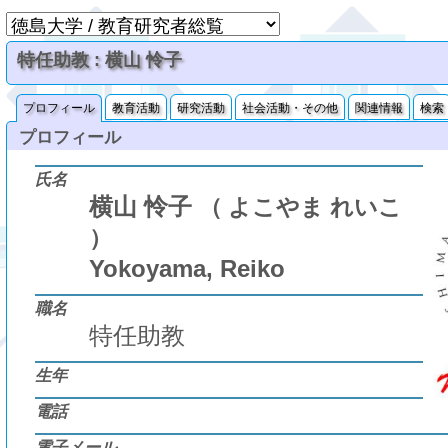
特任助教 : 横山 怜子
プロフィール
教育活動
研究活動
社会活動・その他
関連情報
検索
プロフィール
氏名
横山 怜子
（ よこやま れいこ
）
Yokoyama, Reiko
職名
特任助教
生年
電話
電子メール