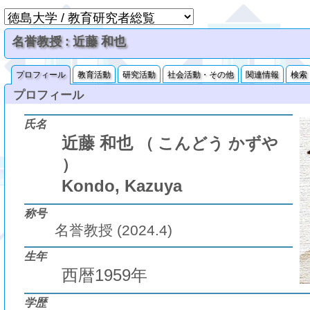
名誉教授 : 近藤 和也
プロフィール
教育活動
研究活動
社会活動・その他
関連情報
検索
プロフィール
氏名
近藤 和也
（ こんどう かずや
）
Kondo, Kazuya
称号
名誉教授 (2024.4)
生年
西暦1959年
学歴