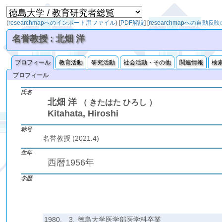
(
researchmapへのインポート用ファイル
)
[
PDF解説
]
[
researchmapへの自動反
名誉教授 : 北畑 洋
プロフィール
教育活動
研究活動
社会活動・その他
関連情報
検
プロフィール
氏名
北畑 洋
（ きたはた ひろし ）
Kitahata, Hiroshi
称号
名誉教授 (2021.4)
生年
西暦1956年
学歴
1980.
3.
徳島大学医学部医学科卒業