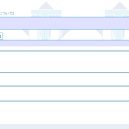
映について
]
索