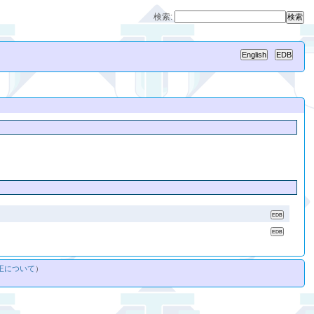
検索:
正について
）