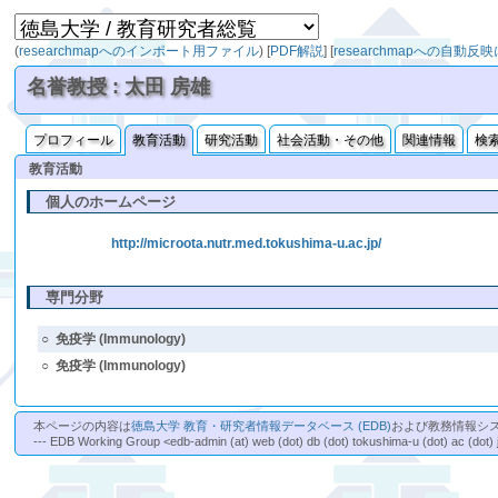
(
researchmapへのインポート用ファイル
)
[
PDF解説
]
[
researchmapへの自動反
名誉教授 : 太田 房雄
プロフィール
教育活動
研究活動
社会活動・その他
関連情報
検
教育活動
個人のホームページ
http://microota.nutr.med.tokushima-u.ac.jp/
専門分野
○
免疫学 (Immunology)
○
免疫学 (Immunology)
本ページの内容は
徳島大学 教育・研究者情報データベース (EDB)
および教務情報シ
--- EDB Working Group <edb-admin (at) web (dot) db (dot) tokushima-u (dot) ac (dot) 