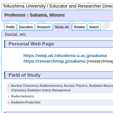
Professor : Sakama, Minoru
Profile
Education
Research
Social, etc.
Related
Search
Social, etc.
Personal Web Page
https://wwp.ait.tokushima-u.ac.jp/sakama
https://researchmap.jp/sakama
(researchma
Field of Study
○
Nuclear Chemistry, Radiochemistry, Nuclear Physics, Radiation Measu
Chemistry, Radiation Safety Management
○
Radiochemistry
○
Radiation Protection