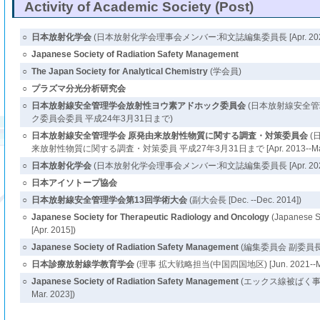
Activity of Academic Society (Post)
○
日本放射化学会
(日本放射化学会理事会メンバー:和文誌編集委員長 [Apr. 2020--M
○
Japanese Society of Radiation Safety Management
○
The Japan Society for Analytical Chemistry
(学会員)
○
プラズマ分光分析研究会
○
日本放射線安全管理学会放射性ヨウ素アドホック委員会
(日本放射線安全
ク委員会委員 平成24年3月31日まで)
○
日本放射線安全管理学会 原発由来放射性物質に関する調査・対策委員会
(
来放射性物質に関する調査・対策委員 平成27年3月31日まで [Apr. 2013--Mar. 
○
日本放射化学会
(日本放射化学会理事会メンバー:和文誌編集委員長 [Apr. 2022--M
○
日本アイソトープ協会
○
日本放射線安全管理学会第13回学術大会
(副大会長 [Dec. --Dec. 2014])
○
Japanese Society for Therapeutic Radiology and Oncology
(Japanese So
[Apr. 2015])
○
Japanese Society of Radiation Safety Management
(編集委員会 副委員長 [Apr
○
日本診療放射線学教育学会
(理事 拡大戦略担当(中国四国地区) [Jun. 2021--Ma
○
Japanese Society of Radiation Safety Management
(エックス線被ばく事故検討
Mar. 2023])