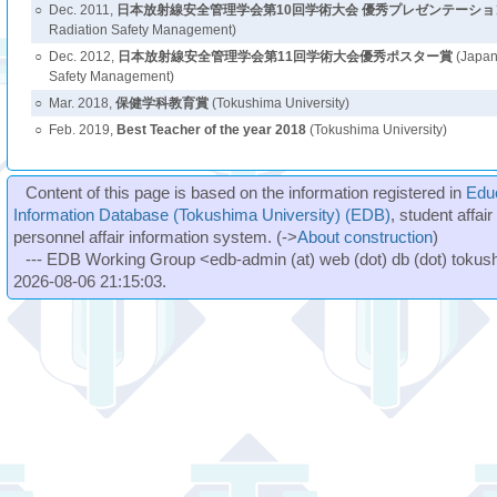
○
Dec. 2011,
日本放射線安全管理学会第10回学術大会 優秀プレゼンテーショ
Radiation Safety Management)
○
Dec. 2012,
日本放射線安全管理学会第11回学術大会優秀ポスター賞
(Japane
Safety Management)
○
Mar. 2018,
保健学科教育賞
(Tokushima University)
○
Feb. 2019,
Best Teacher of the year 2018
(Tokushima University)
Content of this page is based on the information registered in
Edu
Information Database (Tokushima University) (EDB)
, student affai
personnel affair information system. (->
About construction
)
--- EDB Working Group <edb-admin (at) web (dot) db (dot) tokushi
2026-08-06 21:15:03.