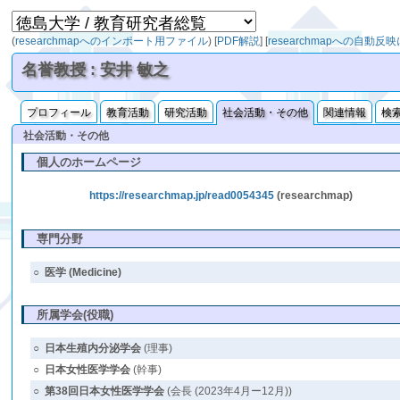
(
researchmapへのインポート用ファイル
)
[
PDF解説
]
[
researchmapへの自動反
名誉教授 : 安井 敏之
プロフィール
教育活動
研究活動
社会活動・その他
関連情報
検
社会活動・その他
個人のホームページ
https://researchmap.jp/read0054345
(researchmap)
専門分野
○
医学 (Medicine)
所属学会(役職)
○
日本生殖内分泌学会
(理事)
○
日本女性医学学会
(幹事)
○
第38回日本女性医学学会
(会長 (2023年4月ー12月))