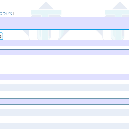
映について
]
索