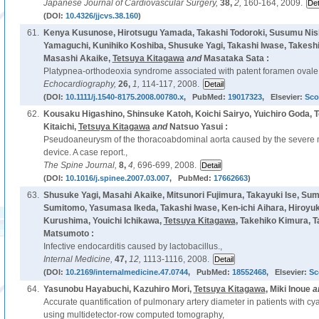
Japanese Journal of Cardiovascular Surgery,
38,
2,
160-164, 2009.
(DOI:
10.4326/jjcvs.38.160
)
61.
Kenya Kusunose, Hirotsugu Yamada, Takashi Todoroki, Susumu Nishio
Yamaguchi, Kunihiko Koshiba, Shusuke Yagi, Takashi Iwase, Takeshi
Masashi Akaike,
Tetsuya Kitagawa
and
Masataka Sata :
Platypnea-orthodeoxia syndrome associated with patent foramen ovale a
Echocardiography,
26,
1,
114-117, 2008.
(DOI:
10.1111/j.1540-8175.2008.00780.x
, PubMed:
19017323
, Elsevier:
Sco
62.
Kousaku Higashino, Shinsuke Katoh, Koichi Sairyo, Yuichiro Goda, T
Kitaichi,
Tetsuya Kitagawa
and
Natsuo Yasui :
Pseudoaneurysm of the thoracoabdominal aorta caused by the severe mi
device. A case report.,
The Spine Journal,
8,
4,
696-699, 2008.
(DOI:
10.1016/j.spinee.2007.03.007
, PubMed:
17662663
)
63.
Shusuke Yagi, Masahi Akaike, Mitsunori Fujimura, Takayuki Ise, Sum
Sumitomo, Yasumasa Ikeda, Takashi Iwase, Ken-ichi Aihara, Hiroyu
Kurushima, Youichi Ichikawa,
Tetsuya Kitagawa
, Takehiko Kimura, T
Matsumoto :
Infective endocarditis caused by lactobacillus.,
Internal Medicine,
47,
12,
1113-1116, 2008.
(DOI:
10.2169/internalmedicine.47.0744
, PubMed:
18552468
, Elsevier:
Sc
64.
Yasunobu Hayabuchi, Kazuhiro Mori,
Tetsuya Kitagawa
, Miki Inoue
a
Accurate quantification of pulmonary artery diameter in patients with cy
using multidetector-row computed tomography,