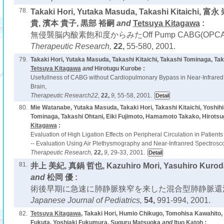
78.
Takaki Hori, Yutaka Masuda, Takashi Kitaichi,
貴, 濱本 貴子, 黒部 裕嗣
and
Tetsuya Kitagawa
:
無侵襲脳内酸素飽和度からみたOff Pump CABG(OPC
Therapeutic Research,
22,
55-580, 2001.
79.
Takaki Hori, Yutaka Masuda, Takashi Kitaichi, Takashi Tominaga, Taka
Tetsuya Kitagawa
and
Hirotugu Kurobe :
Usefullness of CABG without Cardiopulmonary Bypass in Near-Infrared
Brain,
Therapeutic Research22,
22,
9,
55-58, 2001.
80.
Mie Watanabe, Yutaka Masuda, Takaki Hori, Takashi Kitaichi, Yoshih
Tominaga, Takashi Ohtani, Eiki Fujimoto, Hamamoto Takako, Hirots
Kitagawa
:
Evaluation of High Ligation Effects on Peripheral Circulation in Patients
-- Evaluation Using Air Plethysmography and Near-Infranred Spectrosco
Therapeutic Research,
22,
9,
29-33, 2001.
81.
井上 美紀, 真鍋 哲也, Kazuhiro Mori, Yasuhiro Kurod
and
松岡 優 :
術後早期に急速に肺静脈狭窄を来した混合型肺静脈還
Japanese Journal of Pediatrics,
54,
991-994, 2001.
82.
Tetsuya Kitagawa
, Takaki Hori, Humio Chikugo, Tomohisa Kawahito, 
Fukuta, Yoshiaki Fukumura, Suguru Matsuoka
and
Ituo Katoh :