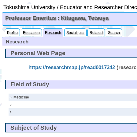
Professor Emeritus : Kitagawa, Tetsuya
Profile
Education
Research
Social, etc.
Related
Search
Research
Personal Web Page
https://researchmap.jp/read0017342
(resear
Field of Study
○
Medicine
○
○
Subject of Study