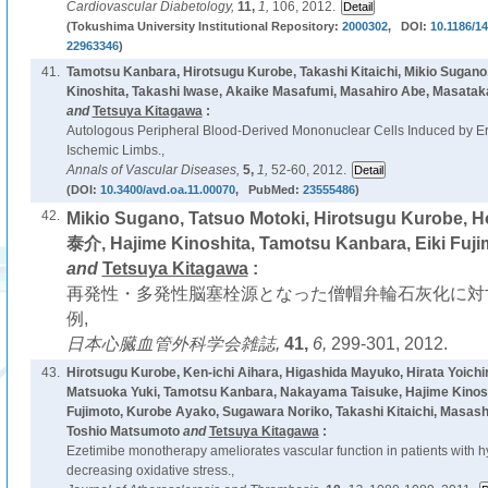
Cardiovascular Diabetology,
11,
1,
106, 2012.
(Tokushima University Institutional Repository:
2000302
, DOI:
10.1186/1
22963346
)
41.
Tamotsu Kanbara, Hirotsugu Kurobe, Takashi Kitaichi, Mikio Sugan
Kinoshita, Takashi Iwase, Akaike Masafumi, Masahiro Abe, Masatak
and
Tetsuya Kitagawa
:
Autologous Peripheral Blood-Derived Mononuclear Cells Induced by Ery
Ischemic Limbs.,
Annals of Vascular Diseases,
5,
1,
52-60, 2012.
(DOI:
10.3400/avd.oa.11.00070
, PubMed:
23555486
)
42.
Mikio Sugano, Tatsuo Motoki, Hirotsugu Kurobe,
泰介, Hajime Kinoshita, Tamotsu Kanbara, Eiki Fujim
and
Tetsuya Kitagawa
:
再発性・多発性脳塞栓源となった僧帽弁輪石灰化に対
例,
日本心臓血管外科学会雑誌,
41,
6,
299-301, 2012.
43.
Hirotsugu Kurobe, Ken-ichi Aihara, Higashida Mayuko, Hirata Yoichi
Matsuoka Yuki, Tamotsu Kanbara, Nakayama Taisuke, Hajime Kinoshi
Fujimoto, Kurobe Ayako, Sugawara Noriko, Takashi Kitaichi, Masash
Toshio Matsumoto
and
Tetsuya Kitagawa
:
Ezetimibe monotherapy ameliorates vascular function in patients with 
decreasing oxidative stress.,