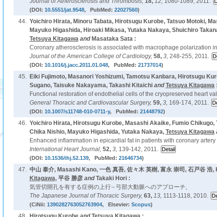
Journal of Atherosclerosis and Thrombosis,
18,
12,
1080-1089, 2011.
(DOI:
10.5551/jat.9548
, PubMed:
22027560
)
44.
Yoichiro Hirata, Minoru Tabata, Hirotsugu Kurobe, Tatsuo Motoki, Ma
Mayuko Higashida, Hiroaki Mikasa, Yutaka Nakaya, Shuichiro Takana
Tetsuya Kitagawa
and
Masataka Sata :
Coronary atherosclerosis is associated with macrophage polarization in 
Journal of the American College of Cardiology,
58,
3,
248-255, 2011.
(DOI:
10.1016/j.jacc.2011.01.048
, PubMed:
21737014
)
45.
Eiki Fujimoto, Masanori Yoshizumi, Tamotsu Kanbara, Hirotsugu Kuro
Sugano, Taisuke Nakayama, Takashi Kitaichi
and
Tetsuya Kitagawa
Functional restoration of endothelial cells of the cryopreserved heart val
General Thoracic and Cardiovascular Surgery,
59,
3,
169-174, 2011.
(DOI:
10.1007/s11748-010-0711-y
, PubMed:
21448792
)
46.
Yoichiro Hirata, Hirotsugu Kurobe, Masashi Akaike, Fumio Chikugo, 
Chika Nishio, Mayuko Higashida, Yutaka Nakaya,
Tetsuya Kitagawa
Enhanced inflammation in epicardial fat in patients with coronary artery
International Heart Journal,
52,
3,
139-142, 2011.
(DOI:
10.1536/ihj.52.139
, PubMed:
21646734
)
47.
中山 泰介, Masashi Kano, 一色 真吾, 佐々木 英樹, 富永 崇司, 石戸谷 浩, Hi
Kitagawa
, 平谷 勝彦
and
Takaki Hori :
気管切開孔を有する症例の上行∼弓部大動脈へのアプローチ,
The Japanese Journal of Thoracic Surgery,
63,
13,
1113-1118, 2010.
(CiNii:
1390282763052763904
, Elsevier:
Scopus
)
48.
Hirotsugu Kurobe
and
Tetsuya Kitagawa
: