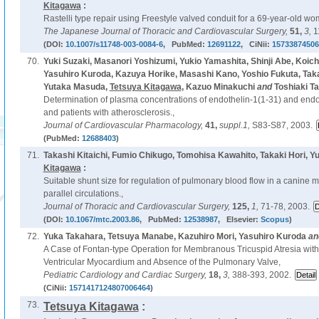
Kitagawa
:
Rastelli type repair using Freestyle valved conduit for a 69-year-old woma
The Japanese Journal of Thoracic and Cardiovascular Surgery,
51,
3,
1
(DOI:
10.1007/s11748-003-0084-6
, PubMed:
12691122
, CiNii:
15733874506
70.
Yuki Suzaki, Masanori Yoshizumi, Yukio Yamashita, Shinji Abe, Koich
Yasuhiro Kuroda, Kazuya Horike, Masashi Kano, Yoshio Fukuta, Takas
Yutaka Masuda,
Tetsuya Kitagawa
, Kazuo Minakuchi
and
Toshiaki Ta
Determination of plasma concentrations of endothelin-1(1-31) and endot
and patients with atherosclerosis.,
Journal of Cardiovascular Pharmacology,
41,
suppl.1,
S83-S87, 2003.
(PubMed:
12688403
)
71.
Takashi Kitaichi, Fumio Chikugo, Tomohisa Kawahito, Takaki Hori, 
Kitagawa
:
Suitable shunt size for regulation of pulmonary blood flow in a canine m
parallel circulations.,
Journal of Thoracic and Cardiovascular Surgery,
125,
1,
71-78, 2003.
(DOI:
10.1067/mtc.2003.86
, PubMed:
12538987
, Elsevier:
Scopus
)
72.
Yuka Takahara, Tetsuya Manabe, Kazuhiro Mori, Yasuhiro Kuroda
an
A Case of Fontan-type Operation for Membranous Tricuspid Atresia with 
Ventricular Myocardium and Absence of the Pulmonary Valve,
Pediatric Cardiology and Cardiac Surgery,
18,
3,
388-393, 2002.
(CiNii:
1571417124807006464
)
73.
Tetsuya Kitagawa
: