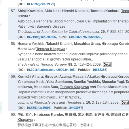
(DOI:
10.4326/jjcvs.39.29
)
57.
Shinji Kawahito, Akio Iseki, Hiroshi Kitahata, Tamotsu Kanbara,
Tets
Oshita :
Autologous Peripheral Blood Mononuclear Cell Implantation for Therap
Patient with Buerger's Disease,
The Journal of Japan Society for Clinical Anesthesia,
29,
7,
855-859, 20
(DOI:
10.2199/jjsca.29.855
, CiNii:
1390282679735888640
)
58.
Homare Yoshida, Takashi Kitaichi, Masahisa Urata, Hirotsugu Kuro
Motoki
and
Tetsuya Kitagawa
:
Syngeneic bone marrow mononuclear cells improve pulmonary arterial
vascular endothelial growth factor upregulation.,
The Annals of Thoracic Surgery,
88,
2,
418-424, 2009.
(DOI:
10.1016/j.athoracsur.2009.04.105
, PubMed:
19632386
)
59.
Ken-ichi Aihara, Hiroyuki Azuma, Masashi Akaike, Hirotsugu Kurob
Yasumasa Ikeda, Yuka Sumitomo, Sumiko Yoshida, Shusuke Yagi, Ta
Ishikawa, Masataka Sata,
Tetsuya Kitagawa
and
Toshio Matsumoto :
Heparin cofactor II is an independent protective factor against peripheral
subjects with cardiovascular risk factors.,
Journal of Atherosclerosis and Thrombosis,
16,
2,
127-134, 2009.
(DOI:
10.5551/jat.E695
, PubMed:
19403987
)
60.
中山 泰介, Hirotsugu Kurobe, 堀 隆樹, 米沢 数馬, 石戸谷 浩, 曽我部 仁
Kitagawa
:
腎移植は尿毒症性心の低心機能を著明に改善する,