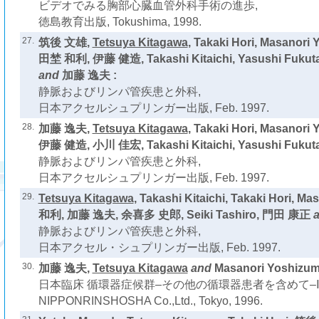
ビデオでみる胸部心臓血管外科手術の進歩,
徳島教育出版, Tokushima, 1998.
27.
筑後 文雄,
Tetsuya Kitagawa
, Takaki Hori, Masanor
田埜 和利, 伊藤 健造, Takashi Kitaichi, Yasushi Fuk
and
加藤 逸夫 :
静脈およびリンパ管疾患と外科,
日本アクセルシュプリンガー出版, Feb. 1997.
28.
加藤 逸夫,
Tetsuya Kitagawa
, Takaki Hori, Masanor
伊藤 健造, 小川 佳宏, Takashi Kitaichi, Yasushi Fukut
静脈およびリンパ管疾患と外科,
日本アクセルシュプリンガー出版, Feb. 1997.
29.
Tetsuya Kitagawa
, Takashi Kitaichi, Takaki Hori, 
和利, 加藤 逸夫, 余喜多 史郎, Seiki Tashiro, 門田 康正
a
静脈およびリンパ管疾患と外科,
日本アクセル・シュプリンガー出版, Feb. 1997.
30.
加藤 逸夫,
Tetsuya Kitagawa
and
Masanori Yoshizumi
日本臨床 循環器症候群–その他の循環器患者を含めて–Ⅳ
NIPPONRINSHOSHA Co.,Ltd., Tokyo, 1996.