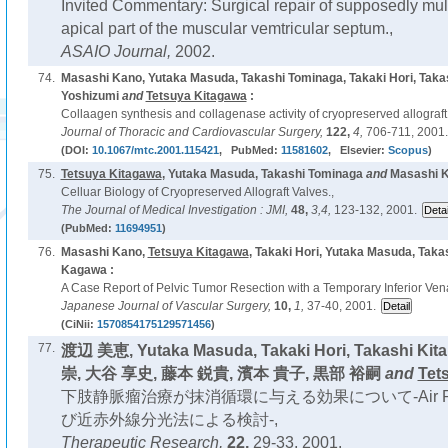
Invited Commentary: Surgical repair of supposedly mult
apical part of the muscular vemtricular septum.,
ASAIO Journal,
2002.
74.
Masashi Kano, Yutaka Masuda, Takashi Tominaga, Takaki Hori, Takas
Yoshizumi
and
Tetsuya Kitagawa
:
Collaagen synthesis and collagenase activity of cryopreserved allograft 
Journal of Thoracic and Cardiovascular Surgery,
122,
4,
706-711, 2001.
(DOI:
10.1067/mtc.2001.115421
, PubMed:
11581602
, Elsevier:
Scopus
)
75.
Tetsuya Kitagawa
, Yutaka Masuda, Takashi Tominaga
and
Masashi K
Celluar Biology of Cryopreserved Allograft Valves.,
The Journal of Medical Investigation : JMI,
48,
3,4,
123-132, 2001.
(PubMed:
11694951
)
76.
Masashi Kano,
Tetsuya Kitagawa
, Takaki Hori, Yutaka Masuda, Takas
Kagawa :
A Case Report of Pelvic Tumor Resection with a Temporary Inferior Vena
Japanese Journal of Vascular Surgery,
10,
1,
37-40, 2001.
(CiNii:
1570854175129571456
)
77.
渡辺 美恵, Yutaka Masuda, Takaki Hori, Takashi Ki
崇, 大谷 享史, 藤本 鋭貴, 濱本 貴子, 黒部 裕嗣
and
Tet
下肢静脈瘤治療が抹消循環に与える効果について-Air Plet
び近赤外線分光法による検討-,
Therapeutic Research,
22,
29-33, 2001.