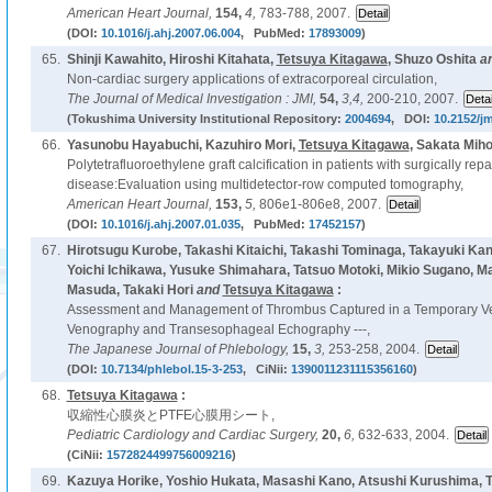
American Heart Journal,
154,
4,
783-788, 2007.
(DOI:
10.1016/j.ahj.2007.06.004
, PubMed:
17893009
)
65.
Shinji Kawahito, Hiroshi Kitahata,
Tetsuya Kitagawa
, Shuzo Oshita
a
Non-cardiac surgery applications of extracorporeal circulation,
The Journal of Medical Investigation : JMI,
54,
3,4,
200-210, 2007.
(Tokushima University Institutional Repository:
2004694
, DOI:
10.2152/jm
66.
Yasunobu Hayabuchi, Kazuhiro Mori,
Tetsuya Kitagawa
, Sakata Mih
Polytetrafluoroethylene graft calcification in patients with surgically rep
disease:Evaluation using multidetector-row computed tomography,
American Heart Journal,
153,
5,
806e1-806e8, 2007.
(DOI:
10.1016/j.ahj.2007.01.035
, PubMed:
17452157
)
67.
Hirotsugu Kurobe, Takashi Kitaichi, Takashi Tominaga, Takayuki K
Yoichi Ichikawa, Yusuke Shimahara, Tatsuo Motoki, Mikio Sugano, M
Masuda, Takaki Hori
and
Tetsuya Kitagawa
:
Assessment and Management of Thrombus Captured in a Temporary Vena
Venography and Transesophageal Echography ---,
The Japanese Journal of Phlebology,
15,
3,
253-258, 2004.
(DOI:
10.7134/phlebol.15-3-253
, CiNii:
1390011231115356160
)
68.
Tetsuya Kitagawa
:
収縮性心膜炎とPTFE心膜用シート,
Pediatric Cardiology and Cardiac Surgery,
20,
6,
632-633, 2004.
(CiNii:
1572824499756009216
)
69.
Kazuya Horike, Yoshio Hukata, Masashi Kano, Atsushi Kurushima, T