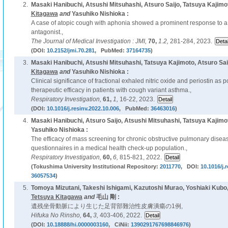
2.
Masaki Hanibuchi, Atsushi Mitsuhashi, Atsuro Saijo, Tatsuya Kajimot
Kitagawa
and
Yasuhiko Nishioka :
A case of atopic cough with aphonia showed a prominent response to a
antagonist.,
The Journal of Medical Investigation : JMI,
70,
1.2,
281-284, 2023.
(DOI:
10.2152/jmi.70.281
, PubMed:
37164735
)
3.
Masaki Hanibuchi, Atsushi Mitsuhashi, Tatsuya Kajimoto, Atsuro Saij
Kitagawa
and
Yasuhiko Nishioka :
Clinical significance of fractional exhaled nitric oxide and periostin as 
therapeutic efficacy in patients with cough variant asthma.,
Respiratory Investigation,
61,
1,
16-22, 2023.
(DOI:
10.1016/j.resinv.2022.10.006
, PubMed:
36463016
)
4.
Masaki Hanibuchi, Atsuro Saijo, Atsushi Mitsuhashi, Tatsuya Kajimo
Yasuhiko Nishioka :
The efficacy of mass screening for chronic obstructive pulmonary disea
questionnaires in a medical health check-up population.,
Respiratory Investigation,
60,
6,
815-821, 2022.
(Tokushima University Institutional Repository:
2011770
, DOI:
10.1016/j.
36057534
)
5.
Tomoya Mizutani, Takeshi Ishigami, Kazutoshi Murao, Yoshiaki Kubo
Tetsuya Kitagawa
and
毛山 剛 :
遺残坐骨動脈により生じた足背部難治性皮膚潰瘍の1例,
Hifuka No Rinsho,
64,
3,
403-406, 2022.
(DOI:
10.18888/hi.0000003160
, CiNii:
1390291767698846976
)