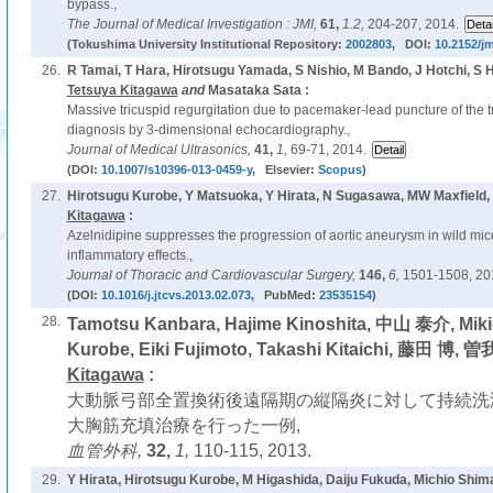
bypass.,
The Journal of Medical Investigation : JMI,
61,
1.2,
204-207, 2014.
(Tokushima University Institutional Repository:
2002803
, DOI:
10.2152/jm
26.
R Tamai, T Hara, Hirotsugu Yamada, S Nishio, M Bando, J Hotchi, S H
Tetsuya Kitagawa
and
Masataka Sata :
Massive tricuspid regurgitation due to pacemaker-lead puncture of the t
diagnosis by 3-dimensional echocardiography.,
Journal of Medical Ultrasonics,
41,
1,
69-71, 2014.
(DOI:
10.1007/s10396-013-0459-y
, Elsevier:
Scopus
)
27.
Hirotsugu Kurobe, Y Matsuoka, Y Hirata, N Sugasawa, MW Maxfield,
Kitagawa
:
Azelnidipine suppresses the progression of aortic aneurysm in wild mic
inflammatory effects.,
Journal of Thoracic and Cardiovascular Surgery,
146,
6,
1501-1508, 20
(DOI:
10.1016/j.jtcvs.2013.02.073
, PubMed:
23535154
)
28.
Tamotsu Kanbara, Hajime Kinoshita, 中山 泰介, Miki
Kurobe, Eiki Fujimoto, Takashi Kitaichi, 藤田 博,
Kitagawa
:
大動脈弓部全置換術後遠隔期の縦隔炎に対して持続洗
大胸筋充填治療を行った一例,
血管外科,
32,
1,
110-115, 2013.
29.
Y Hirata, Hirotsugu Kurobe, M Higashida, Daiju Fukuda, Michio Shim