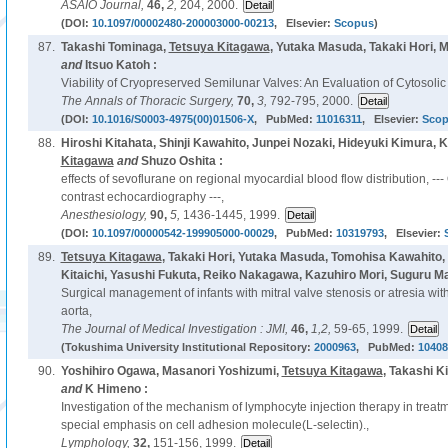
ASAIO Journal,
46,
2,
204, 2000.
(DOI:
10.1097/00002480-200003000-00213
, Elsevier:
Scopus
)
87.
Takashi Tominaga,
Tetsuya Kitagawa
, Yutaka Masuda, Takaki Hori,
and
Itsuo Katoh :
Viability of Cryopreserved Semilunar Valves: An Evaluation of Cytosolic 
The Annals of Thoracic Surgery,
70,
3,
792-795, 2000.
(DOI:
10.1016/S0003-4975(00)01506-X
, PubMed:
11016311
, Elsevier:
Sco
88.
Hiroshi Kitahata, Shinji Kawahito, Junpei Nozaki, Hideyuki Kimura,
Kitagawa
and
Shuzo Oshita :
effects of sevoflurane on regional myocardial blood flow distribution, ---
contrast echocardiography ---,
Anesthesiology,
90,
5,
1436-1445, 1999.
(DOI:
10.1097/00000542-199905000-00029
, PubMed:
10319793
, Elsevier:
89.
Tetsuya Kitagawa
, Takaki Hori, Yutaka Masuda, Tomohisa Kawahito,
Kitaichi, Yasushi Fukuta, Reiko Nakagawa, Kazuhiro Mori, Suguru M
Surgical management of infants with mitral valve stenosis or atresia wi
aorta,
The Journal of Medical Investigation : JMI,
46,
1,2,
59-65, 1999.
(Tokushima University Institutional Repository:
2000963
, PubMed:
10408
90.
Yoshihiro Ogawa, Masanori Yoshizumi,
Tetsuya Kitagawa
, Takashi K
and
K Himeno :
Investigation of the mechanism of lymphocyte injection therapy in trea
special emphasis on cell adhesion molecule(L-selectin).,
Lymphology,
32,
151-156, 1999.