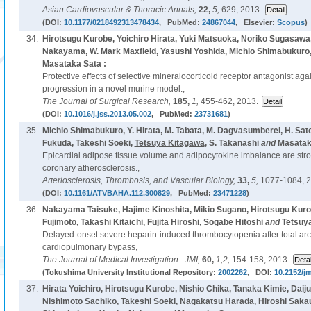
Asian Cardiovascular & Thoracic Annals,
22,
5,
629, 2013.
(DOI:
10.1177/0218492313478434
, PubMed:
24867044
, Elsevier:
Scopus
)
34.
Hirotsugu Kurobe, Yoichiro Hirata, Yuki Matsuoka, Noriko Sugasawa
Nakayama, W. Mark Maxfield, Yasushi Yoshida, Michio Shimabukuro
Masataka Sata :
Protective effects of selective mineralocorticoid receptor antagonist ag
progression in a novel murine model.,
The Journal of Surgical Research,
185,
1,
455-462, 2013.
(DOI:
10.1016/j.jss.2013.05.002
, PubMed:
23731681
)
35.
Michio Shimabukuro, Y. Hirata, M. Tabata, M. Dagvasumberel, H. Sato
Fukuda, Takeshi Soeki,
Tetsuya Kitagawa
, S. Takanashi
and
Masatak
Epicardial adipose tissue volume and adipocytokine imbalance are str
coronary atherosclerosis.,
Arteriosclerosis, Thrombosis, and Vascular Biology,
33,
5,
1077-1084, 2
(DOI:
10.1161/ATVBAHA.112.300829
, PubMed:
23471228
)
36.
Nakayama Taisuke, Hajime Kinoshita, Mikio Sugano, Hirotsugu Kuro
Fujimoto, Takashi Kitaichi, Fujita Hiroshi, Sogabe Hitoshi
and
Tetsuy
Delayed-onset severe heparin-induced thrombocytopenia after total ar
cardiopulmonary bypass,
The Journal of Medical Investigation : JMI,
60,
1,2,
154-158, 2013.
(Tokushima University Institutional Repository:
2002262
, DOI:
10.2152/jm
37.
Hirata Yoichiro, Hirotsugu Kurobe, Nishio Chika, Tanaka Kimie, Dai
Nishimoto Sachiko, Takeshi Soeki, Nagakatsu Harada, Hiroshi Saka