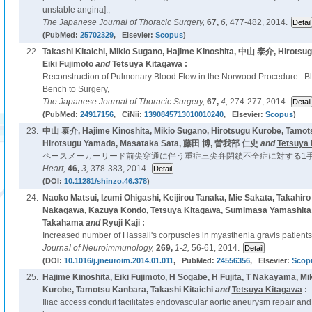
unstable angina].,
The Japanese Journal of Thoracic Surgery,
67,
6,
477-482, 2014.
(PubMed:
25702329
, Elsevier:
Scopus
)
22.
Takashi Kitaichi, Mikio Sugano, Hajime Kinoshita, 中山 泰介, Hirotsu
Eiki Fujimoto
and
Tetsuya Kitagawa
:
Reconstruction of Pulmonary Blood Flow in the Norwood Procedure : Bl
Bench to Surgery,
The Japanese Journal of Thoracic Surgery,
67,
4,
274-277, 2014.
(PubMed:
24917156
, CiNii:
1390845713010010240
, Elsevier:
Scopus
)
23.
中山 泰介, Hajime Kinoshita, Mikio Sugano, Hirotsugu Kurobe, Tamotsu
Hirotsugu Yamada, Masataka Sata, 藤田 博, 曽我部 仁史
and
Tetsuya 
ペースメーカーリード前尖穿通に伴う重症三尖弁閉鎖不全症に対する1手
Heart,
46,
3,
378-383, 2014.
(DOI:
10.11281/shinzo.46.378
)
24.
Naoko Matsui, Izumi Ohigashi, Keijirou Tanaka, Mie Sakata, Takahir
Nakagawa, Kazuya Kondo,
Tetsuya Kitagawa
, Sumimasa Yamashita
Takahama
and
Ryuji Kaji :
Increased number of Hassall's corpuscles in myasthenia gravis patients 
Journal of Neuroimmunology,
269,
1-2,
56-61, 2014.
(DOI:
10.1016/j.jneuroim.2014.01.011
, PubMed:
24556356
, Elsevier:
Scop
25.
Hajime Kinoshita, Eiki Fujimoto, H Sogabe, H Fujita, T Nakayama, Mi
Kurobe, Tamotsu Kanbara, Takashi Kitaichi
and
Tetsuya Kitagawa
:
Iliac access conduit facilitates endovascular aortic aneurysm repair and i