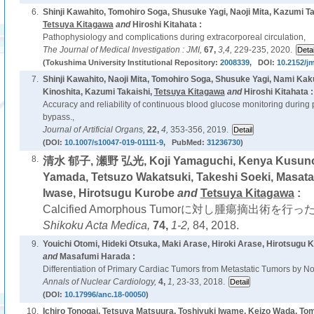
6.
Shinji Kawahito, Tomohiro Soga, Shusuke Yagi, Naoji Mita, Kazumi Ta
Tetsuya Kitagawa
and
Hiroshi Kitahata :
Pathophysiology and complications during extracorporeal circulation,
The Journal of Medical Investigation : JMI,
67,
3,4,
229-235, 2020.
(Tokushima University Institutional Repository:
2008339
, DOI:
10.2152/jm
7.
Shinji Kawahito, Naoji Mita, Tomohiro Soga, Shusuke Yagi, Nami Kak
Kinoshita, Kazumi Takaishi,
Tetsuya Kitagawa
and
Hiroshi Kitahata :
Accuracy and reliability of continuous blood glucose monitoring during
bypass.,
Journal of Artificial Organs,
22,
4,
353-356, 2019.
(DOI:
10.1007/s10047-019-01111-9
, PubMed:
31236730
)
8.
清水 郁子, 瀬野 弘光, Koji Yamaguchi, Kenya Kusunos
Yamada, Tetsuzo Wakatsuki, Takeshi Soeki, Masata
Iwase, Hirotsugu Kurobe
and
Tetsuya Kitagawa
:
Calcified Amorphous Tumorに対し腫瘍摘出術を行っ
Shikoku Acta Medica,
74,
1-2,
84, 2018.
9.
Youichi Otomi, Hideki Otsuka, Maki Arase, Hiroki Arase, Hirotsugu 
and
Masafumi Harada :
Differentiation of Primary Cardiac Tumors from Metastatic Tumors by N
Annals of Nuclear Cardiology,
4,
1,
23-33, 2018.
(DOI:
10.17996/anc.18-00050
)
10.
Ichiro Tonogai, Tetsuya Matsuura, Toshiyuki Iwame, Keizo Wada, T