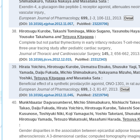
Shimabukuro, Yutaka Nakaya
and
Masataka Sata :
Exendin-4, a glucagon-like peptide-1 receptor agonist, attenuates neoin
vascular injury.,
European Journal of Pharmacology,
699,
1-3,
106-111, 2013.
(DOI:
10.1016/j.ejphar.2012.11.057
, PubMed:
23220706
)
38.
Hirotsugu Kurobe, Takashi Tominaga, Mikio Sugano, Yasunobu Haya
Yousuke Takahama
and
Tetsuya Kitagawa
:
Complete but not partial thymectomy in early infancy reduces T-cell-m
three-year tracing study after pediatric cardiac surgery.,
Journal of Thoracic and Cardiovascular Surgery,
145,
3,
656-662, 2013
(DOI:
10.1016/j.jtcvs.2012.12.015
, PubMed:
23312343
)
39.
Hirata Yoichiro, Hirotsugu Kurobe, Uematsu Etsuko, Shusuke Yagi, T
Yamada, Daiju Fukuda, Michio Shimabukuro, Nakayama Mizuho, Mat
Yoshiki,
Tetsuya Kitagawa
and
Masataka Sata :
Beneficial effect of a synthetic prostacyclin agonist, ONO-1301, in rat 
European Journal of Pharmacology,
699,
1-3,
81-87, 2013.
(DOI:
10.1016/j.ejphar.2012.11.045
, PubMed:
23219794
)
40.
Munkhbaatar Dagvasumberel, Michio Shimabukuro, Nishiuchi Takeshi
Takao, Daiju Fukuda, Hirata Yoichiro, Hirotsugu Kurobe, Takeshi Soe
Kusunose, Toshiyuki Niki, Koji Yamaguchi, Yoshio Taketani, Shusuke 
Hirotsugu Yamada, Tetsuzo Wakatsuki, Masafumi Harada,
Tetsuya 
:
Gender disparities in the association between epicardial adipose tiss
atherosclerosis: A 3-dimensional cardiac computed tomography imaging