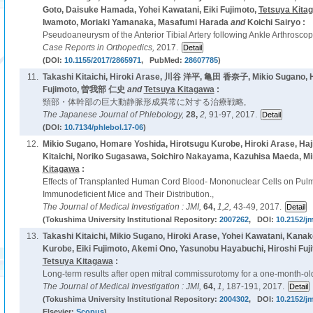
Goto, Daisuke Hamada, Yohei Kawatani, Eiki Fujimoto,
Tetsuya Kita
Iwamoto, Moriaki Yamanaka, Masafumi Harada
and
Koichi Sairyo :
Pseudoaneurysm of the Anterior Tibial Artery following Ankle Arthroscopy
Case Reports in Orthopedics,
2017.
(DOI:
10.1155/2017/2865971
, PubMed:
28607785
)
11.
Takashi Kitaichi, Hiroki Arase, 川谷 洋平, 亀田 香奈子, Mikio Sugano, Hi
Fujimoto, 曽我部 仁史
and
Tetsuya Kitagawa
:
頸部・体幹部の巨大動静脈形成異常に対する治療戦略,
The Japanese Journal of Phlebology,
28,
2,
91-97, 2017.
(DOI:
10.7134/phlebol.17-06
)
12.
Mikio Sugano, Homare Yoshida, Hirotsugu Kurobe, Hiroki Arase, Haj
Kitaichi, Noriko Sugasawa, Soichiro Nakayama, Kazuhisa Maeda, Mi
Kitagawa
:
Effects of Transplanted Human Cord Blood- Mononuclear Cells on Pul
Immunodeficient Mice and Their Distribution.,
The Journal of Medical Investigation : JMI,
64,
1,2,
43-49, 2017.
(Tokushima University Institutional Repository:
2007262
, DOI:
10.2152/jm
13.
Takashi Kitaichi, Mikio Sugano, Hiroki Arase, Yohei Kawatani, Kana
Kurobe, Eiki Fujimoto, Akemi Ono, Yasunobu Hayabuchi, Hiroshi Fuji
Tetsuya Kitagawa
:
Long-term results after open mitral commissurotomy for a one-month-old i
The Journal of Medical Investigation : JMI,
64,
1,
187-191, 2017.
(Tokushima University Institutional Repository:
2004302
, DOI:
10.2152/jm
Elsevier:
Scopus
)