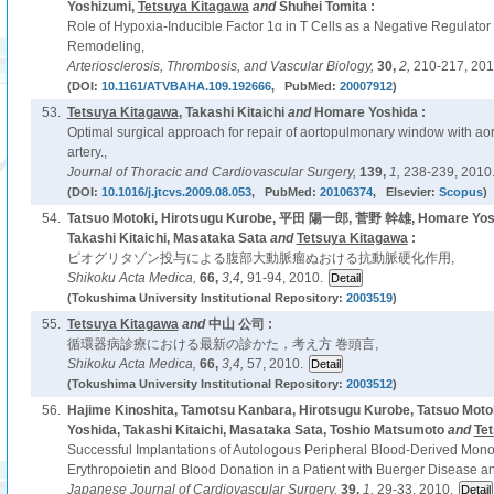
Yoshizumi,
Tetsuya Kitagawa
and
Shuhei Tomita :
Role of Hypoxia-Inducible Factor 1α in T Cells as a Negative Regulator
Remodeling,
Arteriosclerosis, Thrombosis, and Vascular Biology,
30,
2,
210-217, 201
(DOI:
10.1161/ATVBAHA.109.192666
, PubMed:
20007912
)
53.
Tetsuya Kitagawa
, Takashi Kitaichi
and
Homare Yoshida :
Optimal surgical approach for repair of aortopulmonary window with aort
artery.,
Journal of Thoracic and Cardiovascular Surgery,
139,
1,
238-239, 2010
(DOI:
10.1016/j.jtcvs.2009.08.053
, PubMed:
20106374
, Elsevier:
Scopus
)
54.
Tatsuo Motoki, Hirotsugu Kurobe, 平田 陽一郎, 菅野 幹雄, Homare Yosh
Takashi Kitaichi, Masataka Sata
and
Tetsuya Kitagawa
:
ピオグリタゾン投与による腹部大動脈瘤ぬおける抗動脈硬化作用,
Shikoku Acta Medica,
66,
3,4,
91-94, 2010.
(Tokushima University Institutional Repository:
2003519
)
55.
Tetsuya Kitagawa
and
中山 公司 :
循環器病診療における最新の診かた，考え方 巻頭言,
Shikoku Acta Medica,
66,
3,4,
57, 2010.
(Tokushima University Institutional Repository:
2003512
)
56.
Hajime Kinoshita, Tamotsu Kanbara, Hirotsugu Kurobe, Tatsuo Moto
Yoshida, Takashi Kitaichi, Masataka Sata, Toshio Matsumoto
and
Te
Successful Implantations of Autologous Peripheral Blood-Derived Mono
Erythropoietin and Blood Donation in a Patient with Buerger Disease an
Japanese Journal of Cardiovascular Surgery,
39,
1,
29-33, 2010.