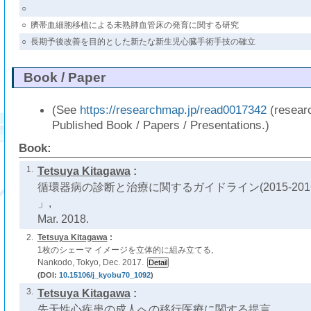
○
○
臍帯血細胞移植による未熟肺血管床の発育に関する研究
○
長期予後改善を目的とした新たな新生児心臓手術手技の確立
Book / Paper
(See
https://researchmap.jp/read0017342
(resear
Published Book / Papers / Presentations.)
Book:
1.
Tetsuya Kitagawa
:
循環器病の診断と治療に関するガイドライン(2015-20
」,
Mar. 2018.
2.
Tetsuya Kitagawa
:
1枚のシェーマ イメージを立体的に組み立てる,
Nankodo, Tokyo, Dec. 2017.
(DOI:
10.15106/j_kyobu70_1092
)
3.
Tetsuya Kitagawa
:
先天性心疾患の成人への移行医療に関する提言,