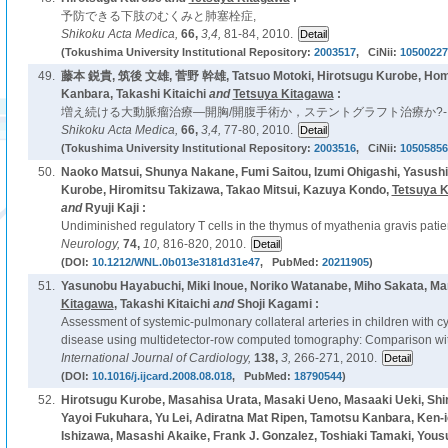
予防できる下肢のむくみと肺塞栓症,
Shikoku Acta Medica,
66,
3,4,
81-84, 2010.
(Tokushima University Institutional Repository:
2003517
, CiNii:
10500227
49.
藤本 鋭貴, 筑後 文雄, 菅野 幹雄, Tatsuo Motoki, Hirotsugu Kurobe, Homa
Kanbara, Takashi Kitaichi
and
Tetsuya Kitagawa
:
増え続ける大動脈瘤治療―開胸/開腹手術か，ステントグラフト治療か?-
Shikoku Acta Medica,
66,
3,4,
77-80, 2010.
(Tokushima University Institutional Repository:
2003516
, CiNii:
10505856
50.
Naoko Matsui, Shunya Nakane, Fumi Saitou, Izumi Ohigashi, Yasush
Kurobe, Hiromitsu Takizawa, Takao Mitsui, Kazuya Kondo,
Tetsuya 
and
Ryuji Kaji :
Undiminished regulatory T cells in the thymus of myathenia gravis patie
Neurology,
74,
10,
816-820, 2010.
(DOI:
10.1212/WNL.0b013e3181d31e47
, PubMed:
20211905
)
51.
Yasunobu Hayabuchi, Miki Inoue, Noriko Watanabe, Miho Sakata, M
Kitagawa
, Takashi Kitaichi
and
Shoji Kagami :
Assessment of systemic-pulmonary collateral arteries in children with c
disease using multidetector-row computed tomography: Comparison wit
International Journal of Cardiology,
138,
3,
266-271, 2010.
(DOI:
10.1016/j.ijcard.2008.08.018
, PubMed:
18790544
)
52.
Hirotsugu Kurobe, Masahisa Urata, Masaki Ueno, Masaaki Ueki, Shir
Yayoi Fukuhara, Yu Lei, Adiratna Mat Ripen, Tamotsu Kanbara, Ken-i
Ishizawa, Masashi Akaike, Frank J. Gonzalez, Toshiaki Tamaki, Yo