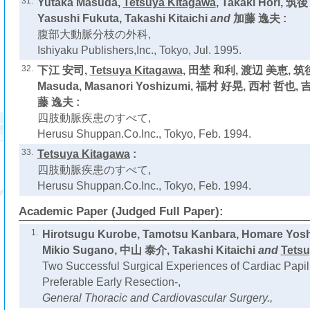
31.
Yutaka Masuda,
Tetsuya Kitagawa
, Takaki Hori, 
Yasushi Fukuta, Takashi Kitaichi
and
加藤 逸夫 :
腹部大動脈分枝の外科,
Ishiyaku Publishers,Inc., Tokyo, Jul. 1995.
32.
下江 安司,
Tetsuya Kitagawa
, 田埜 和利, 渡辺 美恵, 筑後
Masuda, Masanori Yoshizumi, 福村 好晃, 西村 哲也,
藤 逸夫 :
四肢動脈疾患のすべて,
Herusu Shuppan.Co.Inc., Tokyo, Feb. 1994.
33.
Tetsuya Kitagawa
:
四肢動脈疾患のすべて,
Herusu Shuppan.Co.Inc., Tokyo, Feb. 1994.
Academic Paper (Judged Full Paper):
1.
Hirotsugu Kurobe, Tamotsu Kanbara, Homare Yoshi
Mikio Sugano, 中山 泰介, Takashi Kitaichi
and
Tetsu
Two Successful Surgical Experiences of Cardiac Papil
Preferable Early Resection-,
General Thoracic and Cardiovascular Surgery.,