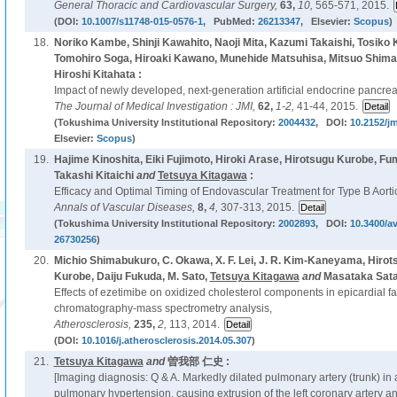
General Thoracic and Cardiovascular Surgery,
63,
10,
565-571, 2015.
(DOI:
10.1007/s11748-015-0576-1
, PubMed:
26213347
, Elsevier:
Scopus
)
18.
Noriko Kambe, Shinji Kawahito, Naoji Mita, Kazumi Takaishi, Tosiko
Tomohiro Soga, Hiroaki Kawano, Munehide Matsuhisa, Mitsuo Shim
Hiroshi Kitahata :
Impact of newly developed, next-generation artificial endocrine pancrea
The Journal of Medical Investigation : JMI,
62,
1-2,
41-44, 2015.
(Tokushima University Institutional Repository:
2004432
, DOI:
10.2152/jm
Elsevier:
Scopus
)
19.
Hajime Kinoshita, Eiki Fujimoto, Hiroki Arase, Hirotsugu Kurobe, Fu
Takashi Kitaichi
and
Tetsuya Kitagawa
:
Efficacy and Optimal Timing of Endovascular Treatment for Type B Aortic
Annals of Vascular Diseases,
8,
4,
307-313, 2015.
(Tokushima University Institutional Repository:
2002893
, DOI:
10.3400/a
26730256
)
20.
Michio Shimabukuro, C. Okawa, X. F. Lei, J. R. Kim-Kaneyama, Hiro
Kurobe, Daiju Fukuda, M. Sato,
Tetsuya Kitagawa
and
Masataka Sata
Effects of ezetimibe on oxidized cholesterol components in epicardial 
chromatography-mass spectrometry analysis,
Atherosclerosis,
235,
2,
113, 2014.
(DOI:
10.1016/j.atherosclerosis.2014.05.307
)
21.
Tetsuya Kitagawa
and
曽我部 仁史 :
[Imaging diagnosis: Q & A. Markedly dilated pulmonary artery (trunk) in 
pulmonary hypertension, causing extrusion of the left coronary artery a