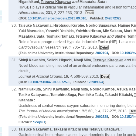
Higashikuni,
Tetsuya Kitagawa
and
Masataka Sata :
HMGB1 plays a critical role in vascular inflammation and lesion formation 
Atherosclerosis,
231,
2,
227-233, 2013.
(DOI:
10.1016/j.atherosclerosis.2013.09.010
, PubMed:
24267232
)
30.
Taisuke Nakayama, Hirotsugu Kurobe, Noriko Sugasawa, Hajime Kin
Yuki Matsuoka, Yasushi Yoshida, Yoichiro Hirata, Mie Sakata, Mark
Masataka Sata, Toshiaki Tamaki,
Tetsuya Kitagawa
and
Shuhei Tomit
Role of macrophage-derived Hypoxia-Inducible Factor (HIF)-1 as a medi
Cardiovascular Research,
99,
4,
705-715, 2013.
(Tokushima University Institutional Repository:
2002104
, DOI:
10.1093/cv
31.
Shinji Kawahito, Seiichi Higuchi, Naoji Mita,
Tetsuya Kitagawa
and
Hi
Novel blood sampling method of an artificial endocrine pancreas via t
circuit.,
Journal of Artificial Organs,
16,
4,
508-509, 2013.
(DOI:
10.1007/s10047-013-0725-1
, PubMed:
23989924
)
32.
Nami Kakuta, Shinji Kawahito, Naoji Mita, Noriko Kambe, Asuka K
Tosiko Katayama, Tomohiro Soga, Fumihiko Tada, Takashi Kitaichi,
T
Kitahata :
Usefulness of central venous oxygen saturation monitoring during bidire
The Journal of Medical Investigation : JMI,
60,
3, 4,
272-275, 2013.
(Tokushima University Institutional Repository:
2002528
, DOI:
10.2152/jm
Elsevier:
Scopus
)
33.
Taisuke Nakayama, Takashi Kitaichi
and
Tetsuya Kitagawa
:
Gastrointestinal hemorrhage caused by aortoenteric fistula due to aorti