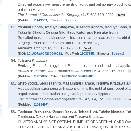
Direct intraoperative measurements of aortic and pulmonary blood flows
pulmonary hypertension.,
The Journal of Cardiovascular Surgery,
41,
5,
683-689, 2000.
(PubMed:
11149633
, Elsevier:
Scopus
)
83.
Yoshimi Bando,
Tetsuya Kitagawa
, Hisanori Uehara, Nobuya Sano, 
Takashi Kitaichi, Osamu Miki, Itsuo Katoh
and
Keisuke Izumi :
So-called mesothelial/monocytic incidental cardiac excrescences obta
surgery: report of three cases and literature review.,
Virchows Archiv,
437,
3,
331-335, 2000.
(DOI:
10.1007/s004280000232
, PubMed:
11037355
, Elsevier:
Scopus
)
84.
Tetsuya Kitagawa
:
Evolving Fontan Strategy:hemi-Fontan procedure and its clinical applica
Annals of Thoracic and Cardiovascular Surgery,
6,
4,
213-215, 2000.
(PubMed:
11202982
, CiNii:
1573387451055688064
)
85.
Shiro Yogita, Seiki Tashiro, Masamitsu Harada,
Tetsuya Kitagawa
an
Hepatocelluar carcinoma with extension into the right atrium: report of a
hepatic vascular exclusion using cardiopulmonary bypass,,
The Journal of Medical Investigation : JMI,
47,
3-4,
155-160, 2000.
(PubMed:
11019497
)
86.
Yoshinari Wakisaka, Osamu Yasuta, Takaki Hori, Yutaka Masuda, Taka
Tominaga, Takako Hamamoto
and
Tetsuya Kitagawa
:
IN-VITRO ANALYSIS OF OPTIMAL PUMPING OF NATIONAL CARDI
PULSATILE VENTRICULAR ASSIST DEVICE (NVAD) ON HEMOLYSIS.