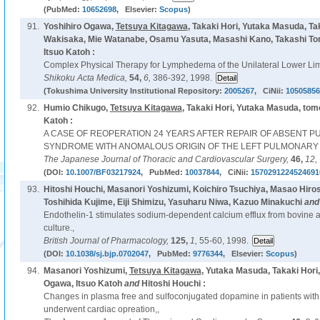
(PubMed:
10652698
, Elsevier:
Scopus
)
91.
Yoshihiro Ogawa,
Tetsuya Kitagawa
, Takaki Hori, Yutaka Masuda, Tak
Wakisaka, Mie Watanabe, Osamu Yasuta, Masashi Kano, Takashi Tom
Itsuo Katoh :
Complex Physical Therapy for Lymphedema of the Unilateral Lower Li
Shikoku Acta Medica,
54,
6,
386-392, 1998.
(Tokushima University Institutional Repository:
2005267
, CiNii:
10505856
92.
Humio Chikugo,
Tetsuya Kitagawa
, Takaki Hori, Yutaka Masuda, to
Katoh :
A CASE OF REOPERATION 24 YEARS AFTER REPAIR OF ABSENT 
SYNDROME WITH ANOMALOUS ORIGIN OF THE LEFT PULMONARY 
The Japanese Journal of Thoracic and Cardiovascular Surgery,
46,
12,
(DOI:
10.1007/BF03217924
, PubMed:
10037844
, CiNii:
1570291224524691
93.
Hitoshi Houchi, Masanori Yoshizumi, Koichiro Tsuchiya, Masao Hiro
Toshihida Kujime, Eiji Shimizu, Yasuharu Niwa, Kazuo Minakuchi
an
Endothelin-1 stimulates sodium-dependent calcium efflux from bovine ad
culture.,
British Journal of Pharmacology,
125,
1,
55-60, 1998.
(DOI:
10.1038/sj.bjp.0702047
, PubMed:
9776344
, Elsevier:
Scopus
)
94.
Masanori Yoshizumi,
Tetsuya Kitagawa
, Yutaka Masuda, Takaki Hori,
Ogawa, Itsuo Katoh
and
Hitoshi Houchi :
Changes in plasma free and sulfoconjugated dopamine in patients with
underwent cardiac opreation,,