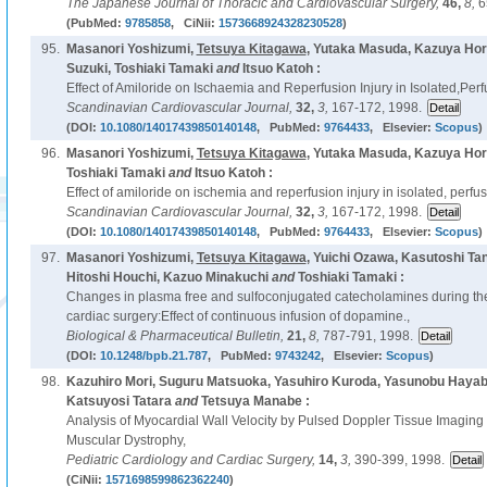
The Japanese Journal of Thoracic and Cardiovascular Surgery,
46,
8,
6
(PubMed:
9785858
, CiNii:
1573668924328230528
)
95.
Masanori Yoshizumi,
Tetsuya Kitagawa
, Yutaka Masuda, Kazuya Hor
Suzuki, Toshiaki Tamaki
and
Itsuo Katoh :
Effect of Amiloride on Ischaemia and Reperfusion Injury in Isolated,Per
Scandinavian Cardiovascular Journal,
32,
3,
167-172, 1998.
(DOI:
10.1080/14017439850140148
, PubMed:
9764433
, Elsevier:
Scopus
)
96.
Masanori Yoshizumi,
Tetsuya Kitagawa
, Yutaka Masuda, Kazuya Hori
Toshiaki Tamaki
and
Itsuo Katoh :
Effect of amiloride on ischemia and reperfusion injury in isolated, perfus
Scandinavian Cardiovascular Journal,
32,
3,
167-172, 1998.
(DOI:
10.1080/14017439850140148
, PubMed:
9764433
, Elsevier:
Scopus
)
97.
Masanori Yoshizumi,
Tetsuya Kitagawa
, Yuichi Ozawa, Kasutoshi Tan
Hitoshi Houchi, Kazuo Minakuchi
and
Toshiaki Tamaki :
Changes in plasma free and sulfoconjugated catecholamines during the
cardiac surgery:Effect of continuous infusion of dopamine.,
Biological & Pharmaceutical Bulletin,
21,
8,
787-791, 1998.
(DOI:
10.1248/bpb.21.787
, PubMed:
9743242
, Elsevier:
Scopus
)
98.
Kazuhiro Mori, Suguru Matsuoka, Yasuhiro Kuroda, Yasunobu Hayab
Katsuyosi Tatara
and
Tetsuya Manabe :
Analysis of Myocardial Wall Velocity by Pulsed Doppler Tissue Imaging
Muscular Dystrophy,
Pediatric Cardiology and Cardiac Surgery,
14,
3,
390-399, 1998.
(CiNii:
1571698599862362240
)