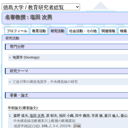
名誉教授 : 塩田 次男
プロフィール
教育活動
研究活動
社会活動・その他
関連情報
検索
研究活動
専門分野
○
地質学 (Geology)
研究テーマ
○
三波川帯の構造地質学，中央構造線の研究
著書・論文
学術論文(審査論文):
1.
森野 道夫,
塩田 次男
, 原 郁夫, 池田 小織, 田中 義浩, 市原 健, 森川 倫人, 森山
中央構造線活断層系川上断層の断層露頭,
地質学雑誌(口絵),
108,
2,
3-4, 2002年.