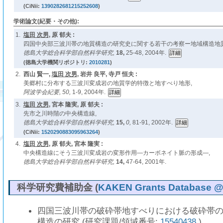
(CiNii:
1390282681215252608
)
学術論文(紀要・その他):
1.
塩田 次男
, 原 郁夫 :
四国中央部三波川帯の地質構造の研究史に関する若干の考察ー地域構造地質
徳島大学総合科学部自然科学研究,
18,
25-48, 2004年.
(徳島大学機関リポジトリ:
2010281
)
2.
西山 賢一,
塩田 次男
, 岩井 良平, 寺戸 恒夫 :
美郷村に分布する三波川変成岩の地質学的特徴と地すべり地形,
阿波学会紀要,
50,
1-9, 2004年.
3.
塩田 次男
, 宮本 隆実, 原 郁夫 :
先市之川時階の中央構造線,
徳島大学総合科学部自然科学研究,
15,
0,
81-91, 2002年.
(CiNii:
1520290883095963264
)
4.
塩田 次男
, 原 郁夫, 宮本 隆実 :
中央構造線にそう三波川変成岩の変形作用―カーボネイト脈の形成―,
徳島大学総合科学部自然科学研究,
14,
47-64, 2001年.
科学研究費補助金 (
KAKEN Grants Database @ N
四国三波川帯の破砕帯地すべりにおける破砕帯
構造の研究 (研究課題/領域番号:
15540438
)