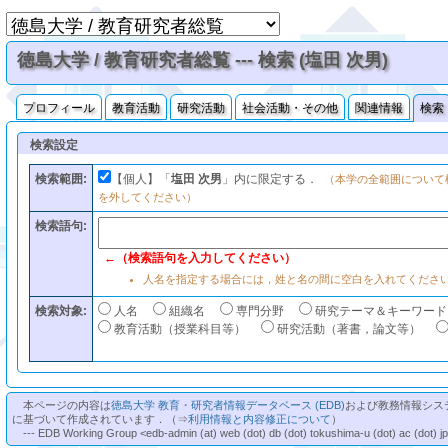
徳島大学 / 教育研究者総覧 --- 検索 (塩田 次男)
プロフィール
教育活動
研究活動
社会活動・その他
関連情報
検索
検索設定
検索範囲:
【個人】「
塩田 次男
」内に限定する．
（本学の全範囲について
を外してください）
検索語句:
←（検索語句を入力してください）
人名を指定する場合には，姓と名の間に空白を入れてくださ
検索対象:
人名
組織名
専門分野
研究テーマ＆キーワード
教育活動（授業科目等）
研究活動（著書，論文等）
本ページの内容は
徳島大学 教育・研究者情報データベース (EDB)
および教務情報シス
に基づいて作成されています．（⇒
利用情報と内容修正について
）
--- EDB Working Group <edb-admin (at) web (dot) db (dot) tokushima-u (dot) ac (dot) j