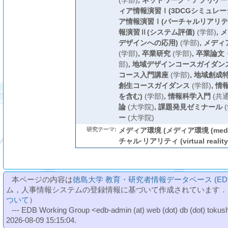
(学部)
,
ネットワーク・アプリケー
ィア情報演習Ⅰ(3DCGシミュレー
ア情報演習Ⅰ(バーチャルリアリテ
報演習Ⅱ(システム評価)
(学部)
,
メ
デザインへの応用)
(学部)
,
メディ
(学部)
,
卒業研究
(学部)
,
卒業論文
部)
,
地域デザインコースガイダン
コース入門講座
(学部)
,
地域創成
創生コースガイダンス
(学部)
,
情
を含む)
(学部)
,
情報科学入門
(共
論
(大学院)
,
課題発見ゼミナール
(
ー
(大学院)
研究テーマ:
メディア環境 (メディア環境 (media 
チャル·リアリティ (virtual reality
本ページの内容は
徳島大学 教育・研究者情報データベース (ED
ム，人事情報システムの登録情報に基づいて作成されています．
ついて
）
--- EDB Working Group <edb-admin (at) web (dot) db (dot) tokushi
2026-08-09 15:15:04.