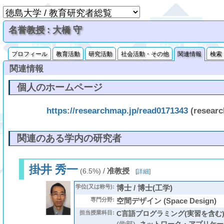
名誉教授 : 大橋 守
プロフィール
教育活動
研究活動
社会活動・その他
関連情報
検索
関連情報
個人のホームページ
https://researchmap.jp/read0171343
(resear
関連のある学内の研究者
掛井 秀一
/
准教授
(6.5%)
[
詳細
]
学位(又は称号):
博士 / 博士(工学)
専門分野:
空間デザイン (Space Design)
担当授業科目:
C言語プログラミング(実習を含む