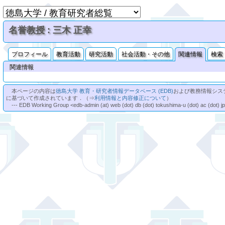
名誉教授 : 三木 正幸
プロフィール
教育活動
研究活動
社会活動・その他
関連情報
検索
関連情報
本ページの内容は
徳島大学 教育・研究者情報データベース (EDB)
および教務情報シス
に基づいて作成されています．（⇒
利用情報と内容修正について
）
--- EDB Working Group <edb-admin (at) web (dot) db (dot) tokushima-u (dot) ac (dot) j