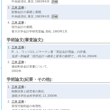
中央経済社, 東京, 1983年6月.
3.
三木 正幸
:
財務会計の基礎と展開,
中央経済社, 東京, 1983年4月.
4.
三木 正幸
:
現代会計の展開,
香川大学会計学研究室編, 高松, 1983年1月.
学術論文(審査論文):
1.
三木 正幸
:
R．L．ワッツ/J.L.ジマーマン著「実証会計理論」の評価,
塩原一郎編著「現代会計ー継承と変革の狭間で」,
45-54, 2004年.
2.
三木 正幸
:
連結剰余金計算書について,
2002年.
学術論文(紀要・その他):
1.
三木 正幸
:
粉飾決算と経営者の責任,
徳島大学社会科学研究,
13,
2000年.
2.
三木 正幸
:
実現可能利益の有用性,