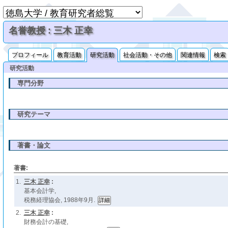
名誉教授 : 三木 正幸
プロフィール
教育活動
研究活動
社会活動・その他
関連情報
検索
研究活動
専門分野
研究テーマ
著書・論文
著書:
1.
三木 正幸
:
基本会計学,
税務経理協会, 1988年9月.
2.
三木 正幸
:
財務会計の基礎,