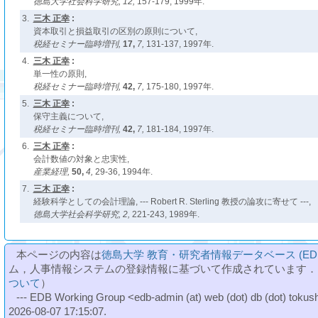
徳島大学社会科学研究,
12,
157-179, 1999年.
3.
三木 正幸
:
資本取引と損益取引の区別の原則について,
税経セミナー臨時増刊,
17,
7,
131-137, 1997年.
4.
三木 正幸
:
単一性の原則,
税経セミナー臨時増刊,
42,
7,
175-180, 1997年.
5.
三木 正幸
:
保守主義について,
税経セミナー臨時増刊,
42,
7,
181-184, 1997年.
6.
三木 正幸
:
会計数値の対象と忠実性,
産業経理,
50,
4,
29-36, 1994年.
7.
三木 正幸
:
経験科学としての会計理論, --- Robert R. Sterling 教授の論攻に寄せて ---,
徳島大学社会科学研究,
2,
221-243, 1989年.
本ページの内容は
徳島大学 教育・研究者情報データベース (ED
ム，人事情報システムの登録情報に基づいて作成されています．
ついて
）
--- EDB Working Group <edb-admin (at) web (dot) db (dot) tokushi
2026-08-07 17:15:07.