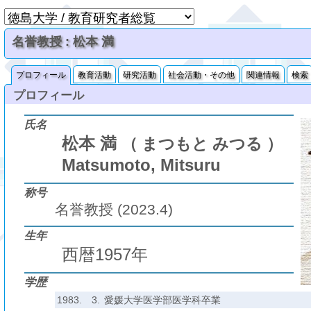
名誉教授 : 松本 満
プロフィール
教育活動
研究活動
社会活動・その他
関連情報
検索
プロフィール
氏名
松本 満
（ まつもと みつる ）
Matsumoto, Mitsuru
称号
名誉教授 (2023.4)
生年
西暦1957年
学歴
1983.
3.
愛媛大学医学部医学科卒業