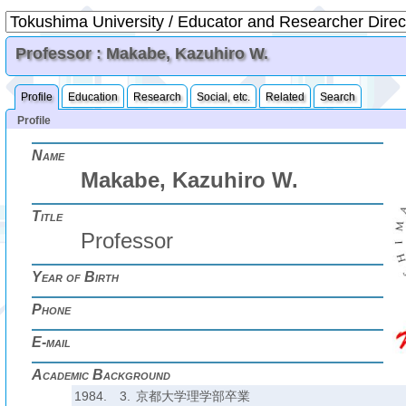
Professor : Makabe, Kazuhiro W.
Profile
Education
Research
Social, etc.
Related
Search
Profile
Name
Makabe, Kazuhiro W.
Title
Professor
Year of Birth
Phone
E-mail
Academic Background
1984.
3.
京都大学理学部卒業