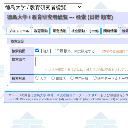
徳島大学 / 教育研究者総覧 --- 検索 (日野 順市)
プロフィール
教育活動
研究活動
社会活動・その他
関連情報
検
検索設定
検索範囲:
【個人】「
日野 順市
」内に限定する．
（本学の全範囲に
検索語句:
人名を指定する場合には，姓と名の間に空白を入れてく
検索対象:
人名
組織名
専門分野
研究テーマ＆キー
本ページの内容は
徳島大学 教育・研究者情報データベース (EDB)
および教務情報シ
--- EDB Working Group <edb-admin (at) web (dot) db (dot) tokushima-u (dot) ac (dot) 