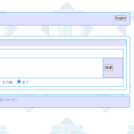
・その他
全て
正について
）