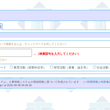
索
ついて検索するには，チェックマークを外してください）
←（検索語句を入力してください）
ださい．
ワード
教育活動（授業科目等）
研究活動（著書，論文等）
社会活動
ステム，人事情報システムの登録情報に基づいて作成されています．（⇒
利用情報と内容修
jp> at 2026-08-08 06:06:36.