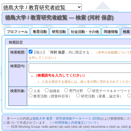
徳島大学 / 教育研究者総覧 --- 検索 (河村 保彦)
プロフィール
教育活動
研究活動
社会活動・その他
関連情報
検索
検索設定
検索範囲:
【個人】「
河村 保彦
」内に限定する．
（本学の全範囲について
を外してください）
検索語句:
←（検索語句を入力してください）
人名を指定する場合には，姓と名の間に空白を入れてくださ
検索対象:
人名
組織名
専門分野
研究テーマ＆キーワード
教育活動（授業科目等）
研究活動（著書，論文等）
本ページの内容は
徳島大学 教育・研究者情報データベース (EDB)
および教務情報シス
に基づいて作成されています．（⇒
利用情報と内容修正について
）
--- EDB Working Group <edb-admin (at) web (dot) db (dot) tokushima-u (dot) ac (dot) j