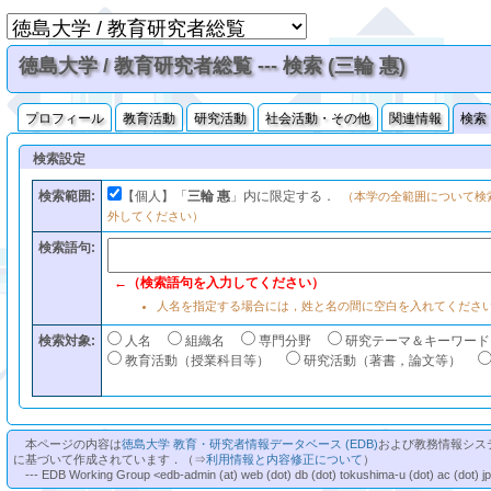
徳島大学 / 教育研究者総覧 --- 検索 (三輪 惠)
プロフィール
教育活動
研究活動
社会活動・その他
関連情報
検索
検索設定
検索範囲:
【個人】「
三輪 惠
」内に限定する．
（本学の全範囲について検
外してください）
検索語句:
←（検索語句を入力してください）
人名を指定する場合には，姓と名の間に空白を入れてくださ
検索対象:
人名
組織名
専門分野
研究テーマ＆キーワード
教育活動（授業科目等）
研究活動（著書，論文等）
本ページの内容は
徳島大学 教育・研究者情報データベース (EDB)
および教務情報シス
に基づいて作成されています．（⇒
利用情報と内容修正について
）
--- EDB Working Group <edb-admin (at) web (dot) db (dot) tokushima-u (dot) ac (dot) j