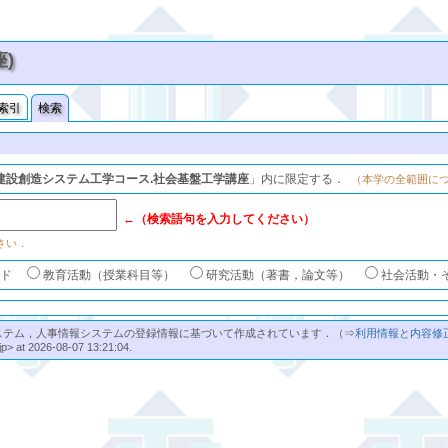
座)
索引
検索
建設創造システム工学コース.社会基盤工学講座
」内に限定する．
（本学の全範囲に
←（検索語句を入力してください）
さい．
ード
教育活動（授業科目等）
研究活動（著書，論文等）
社会活動・
ステム，人事情報システムの登録情報に基づいて作成されています．（⇒
利用情報と内容修
jp> at 2026-08-07 13:21:04.