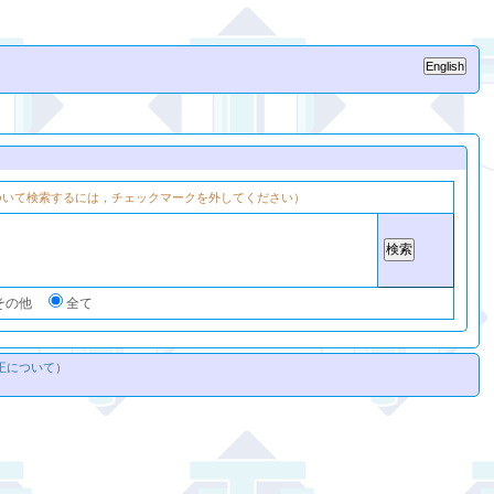
ついて検索するには，チェックマークを外してください）
その他
全て
正について
）