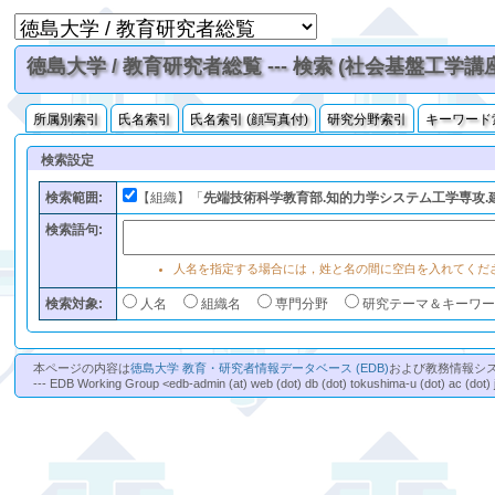
徳島大学 / 教育研究者総覧 --- 検索 (社会基盤工学講
所属別索引
氏名索引
氏名索引 (顔写真付)
研究分野索引
キーワード
検索設定
検索範囲:
【組織】「
先端技術科学教育部.知的力学システム工学専攻.
検索語句:
人名を指定する場合には，姓と名の間に空白を入れてくだ
検索対象:
人名
組織名
専門分野
研究テーマ＆キーワ
本ページの内容は
徳島大学 教育・研究者情報データベース (EDB)
および教務情報シ
--- EDB Working Group <edb-admin (at) web (dot) db (dot) tokushima-u (dot) ac (dot) 