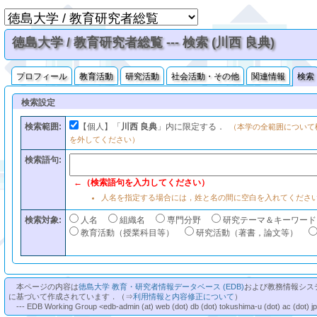
徳島大学 / 教育研究者総覧 --- 検索 (川西 良典)
プロフィール
教育活動
研究活動
社会活動・その他
関連情報
検索
検索設定
検索範囲:
【個人】「
川西 良典
」内に限定する．
（本学の全範囲について
を外してください）
検索語句:
←（検索語句を入力してください）
人名を指定する場合には，姓と名の間に空白を入れてくださ
検索対象:
人名
組織名
専門分野
研究テーマ＆キーワード
教育活動（授業科目等）
研究活動（著書，論文等）
本ページの内容は
徳島大学 教育・研究者情報データベース (EDB)
および教務情報シス
に基づいて作成されています．（⇒
利用情報と内容修正について
）
--- EDB Working Group <edb-admin (at) web (dot) db (dot) tokushima-u (dot) ac (dot) j