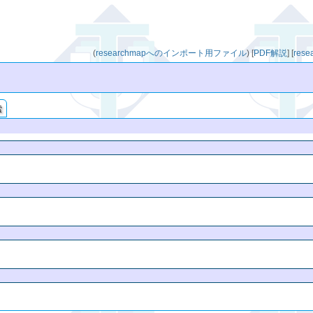
(
researchmapへのインポート用ファイル
)
[
PDF解説
]
[
res
索