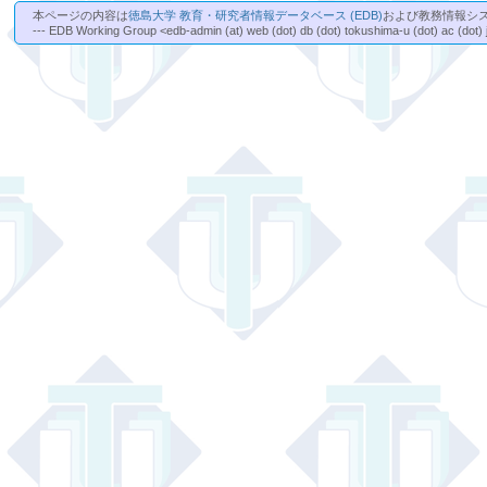
本ページの内容は
徳島大学 教育・研究者情報データベース (EDB)
および教務情報シ
--- EDB Working Group <edb-admin (at) web (dot) db (dot) tokushima-u (dot) ac (dot) 