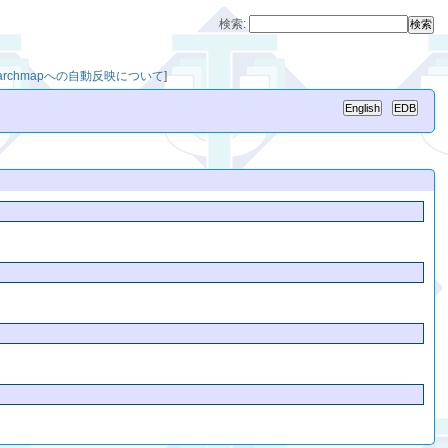
検索:
earchmapへの自動反映について
]