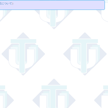
正について
）