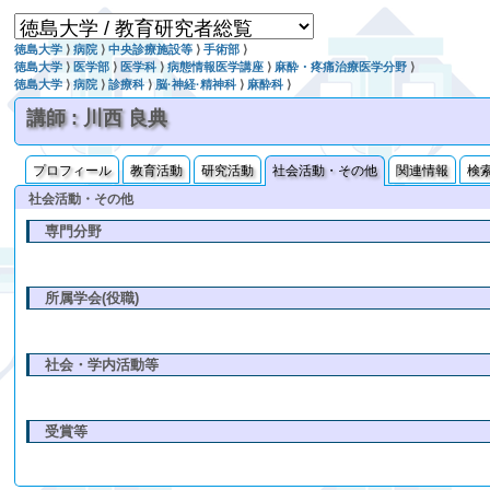
徳島大学
⟩
病院
⟩
中央診療施設等
⟩
手術部
⟩
徳島大学
⟩
医学部
⟩
医学科
⟩
病態情報医学講座
⟩
麻酔・疼痛治療医学分野
⟩
徳島大学
⟩
病院
⟩
診療科
⟩
脳·神経·精神科
⟩
麻酔科
⟩
講師 : 川西 良典
プロフィール
教育活動
研究活動
社会活動・その他
関連情報
検
社会活動・その他
専門分野
所属学会(役職)
社会・学内活動等
受賞等