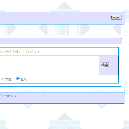
クマークを外してください）
・その他
全て
正について
）