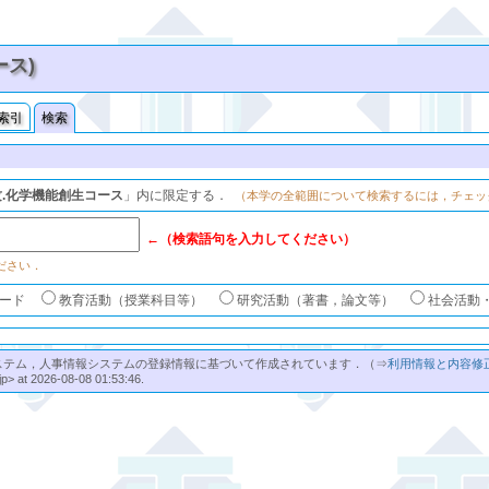
ース)
索引
検索
.化学機能創生コース
」内に限定する．
（本学の全範囲について検索するには，チェッ
←（検索語句を入力してください）
ださい．
ード
教育活動（授業科目等）
研究活動（著書，論文等）
社会活動
ステム，人事情報システムの登録情報に基づいて作成されています．（⇒
利用情報と内容修
jp> at 2026-08-08 01:53:46.