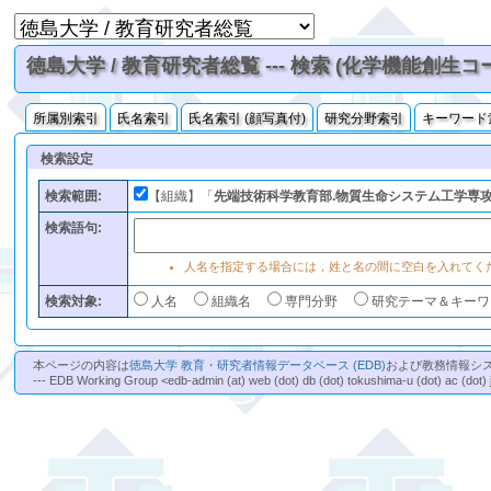
徳島大学 / 教育研究者総覧 --- 検索 (化学機能創生コ
所属別索引
氏名索引
氏名索引 (顔写真付)
研究分野索引
キーワード
検索設定
検索範囲:
【組織】「
先端技術科学教育部.物質生命システム工学専攻
検索語句:
人名を指定する場合には，姓と名の間に空白を入れてく
検索対象:
人名
組織名
専門分野
研究テーマ＆キーワ
本ページの内容は
徳島大学 教育・研究者情報データベース (EDB)
および教務情報シ
--- EDB Working Group <edb-admin (at) web (dot) db (dot) tokushima-u (dot) ac (dot) 