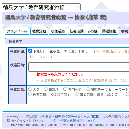
徳島大学 / 教育研究者総覧 --- 検索 (鹿草 宏)
プロフィール
教育活動
研究活動
社会活動・その他
関連情報
検索
検索設定
検索範囲:
【個人】「
鹿草 宏
」内に限定する．
（本学の全範囲について検
外してください）
検索語句:
←（検索語句を入力してください）
人名を指定する場合には，姓と名の間に空白を入れてくださ
検索対象:
人名
組織名
専門分野
研究テーマ＆キーワード
教育活動（授業科目等）
研究活動（著書，論文等）
本ページの内容は
徳島大学 教育・研究者情報データベース (EDB)
および教務情報シス
に基づいて作成されています．（⇒
利用情報と内容修正について
）
--- EDB Working Group <edb-admin (at) web (dot) db (dot) tokushima-u (dot) ac (dot) j