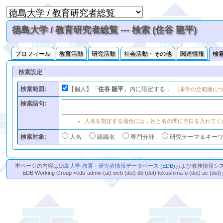
徳島大学 / 教育研究者総覧 --- 検索 (住谷 龍平)
プロフィール
教育活動
研究活動
社会活動・その他
関連情報
検
検索設定
検索範囲:
【個人】「
住谷 龍平
」内に限定する．
（本学の全範囲に
検索語句:
人名を指定する場合には，姓と名の間に空白を入れてく
検索対象:
人名
組織名
専門分野
研究テーマ＆キー
本ページの内容は
徳島大学 教育・研究者情報データベース (EDB)
および教務情報シ
--- EDB Working Group <edb-admin (at) web (dot) db (dot) tokushima-u (dot) ac (dot) 