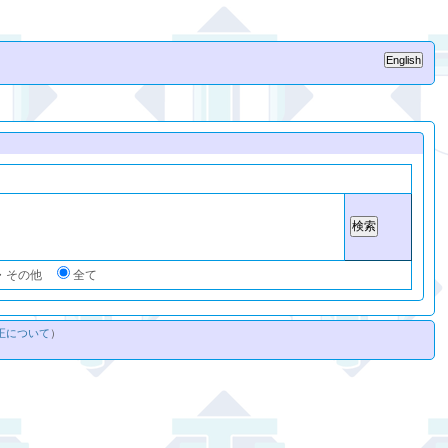
・その他
全て
正について
）