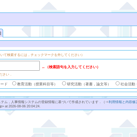
索
ついて検索するには，チェックマークを外してください）
←（検索語句を入力してください）
ださい．
ワード
教育活動（授業科目等）
研究活動（著書，論文等）
社会活動
ステム，人事情報システムの登録情報に基づいて作成されています．（⇒
利用情報と内容修
jp> at 2026-08-06 20:04:24.