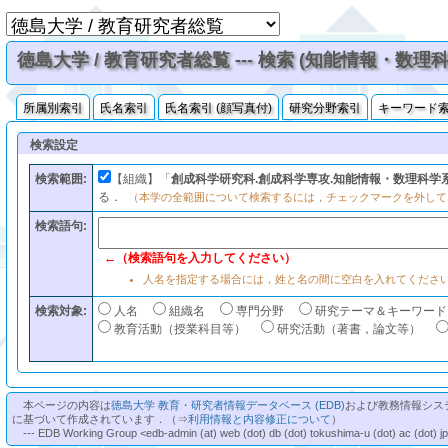
徳島大学 / 教育研究者総覧 --- 検索 (知能情報・数
所属別索引
氏名索引
氏名索引 (顔写真付)
研究分野索引
キーワード
検索設定
検索範囲:
【組織】「
創成科学研究科.創成科学専攻.知能情報・数理科学
る．
（本学の全範囲について検索するには，チェックマークを外して
検索語句:
←（検索語句を入力してください）
人名を指定する場合には，姓と名の間に空白を入れてくださ
検索対象:
人名
組織名
専門分野
研究テーマ＆キーワード
教育活動（授業科目等）
研究活動（著書，論文等）
本ページの内容は
徳島大学 教育・研究者情報データベース (EDB)
および教務情報シス
に基づいて作成されています．（⇒
利用情報と内容修正について
）
--- EDB Working Group <edb-admin (at) web (dot) db (dot) tokushima-u (dot) ac (dot) j