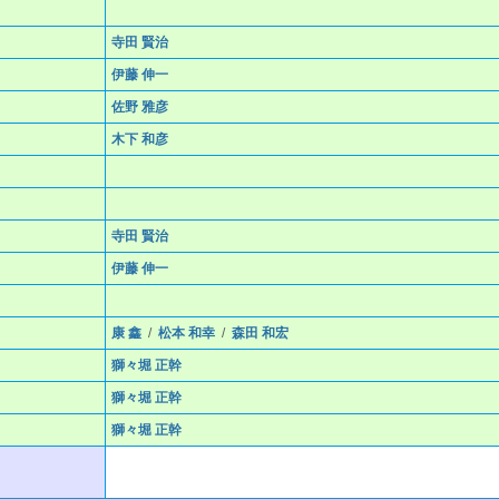
寺田 賢治
伊藤 伸一
佐野 雅彦
木下 和彦
寺田 賢治
伊藤 伸一
康 鑫
/
松本 和幸
/
森田 和宏
獅々堀 正幹
獅々堀 正幹
獅々堀 正幹