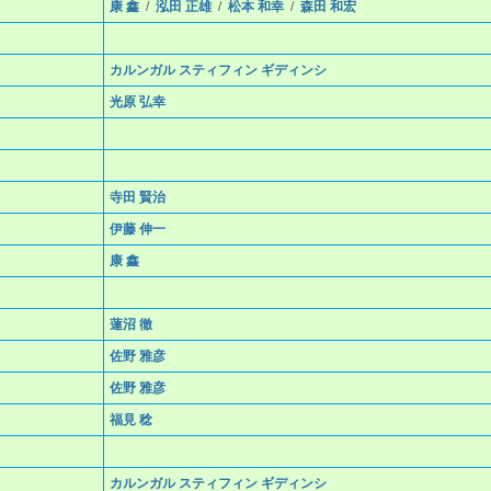
康 鑫
/
泓田 正雄
/
松本 和幸
/
森田 和宏
カルンガル スティフィン ギディンシ
光原 弘幸
寺田 賢治
伊藤 伸一
康 鑫
蓮沼 徹
佐野 雅彦
佐野 雅彦
福見 稔
カルンガル スティフィン ギディンシ