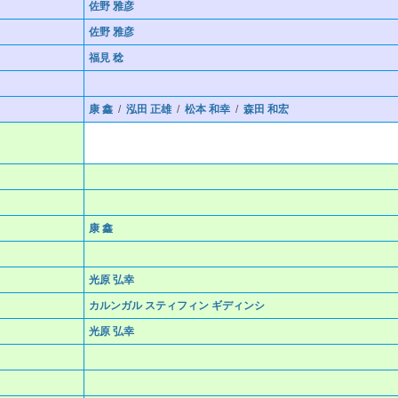
佐野 雅彦
佐野 雅彦
福見 稔
康 鑫
/
泓田 正雄
/
松本 和幸
/
森田 和宏
康 鑫
光原 弘幸
カルンガル スティフィン ギディンシ
光原 弘幸