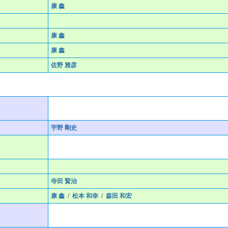
康 鑫
康 鑫
康 鑫
佐野 雅彦
宇野 剛史
寺田 賢治
康 鑫
/
松本 和幸
/
森田 和宏