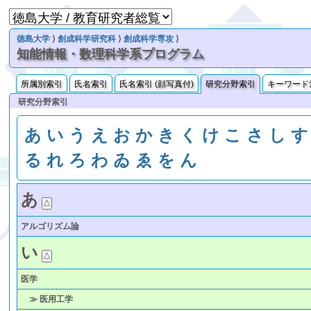
徳島大学
⟩
創成科学研究科
⟩
創成科学専攻
⟩
知能情報・数理科学系プログラム
所属別索引
氏名索引
氏名索引 (顔写真付)
研究分野索引
キーワード
研究分野索引
あ
い
う
え
お
か
き
く
け
こ
さ
し
す
る
れ
ろ
わ
ゐ
ゑ
を
ん
あ
アルゴリズム論
い
医学
≫ 医用工学