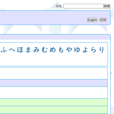
検索:
ふ
へ
ほ
ま
み
む
め
も
や
ゆ
よ
ら
り