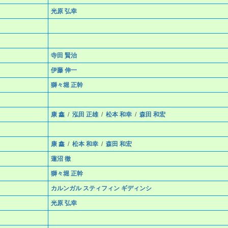
光原 弘幸
寺田 賢治
伊藤 伸一
獅々堀 正幹
康 鑫
/
泓田 正雄
/
松本 和幸
/
森田 和宏
康 鑫
/
松本 和幸
/
森田 和宏
蓮沼 徹
獅々堀 正幹
カルンガル スティフィン ギディンシ
光原 弘幸