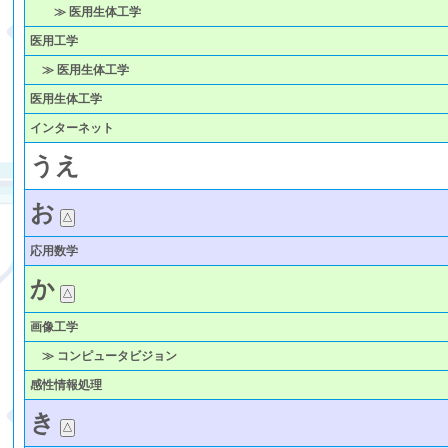
≫ 医用生体工学
医用工学
≫ 医用生体工学
医用生体工学
インターネット
う
え
お
応用数学
か
画像工学
≫ コンピュータビジョン
感性情報処理
き