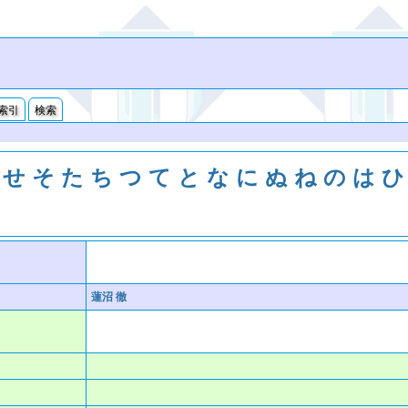
索引
検索
せ
そ
た
ち
つ
て
と
な
に
ぬ
ね
の
は
ひ
蓮沼 徹