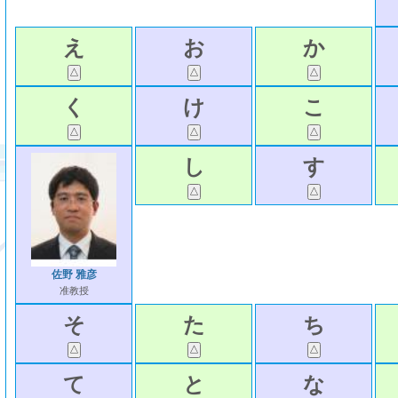
え
お
か
く
け
こ
し
す
佐野 雅彦
准教授
そ
た
ち
て
と
な