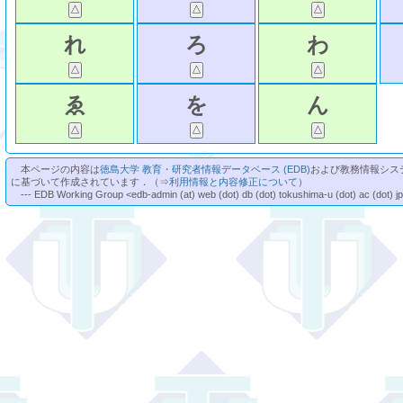
れ
ろ
わ
ゑ
を
ん
本ページの内容は
徳島大学 教育・研究者情報データベース (EDB)
および教務情報シス
に基づいて作成されています．（⇒
利用情報と内容修正について
）
--- EDB Working Group <edb-admin (at) web (dot) db (dot) tokushima-u (dot) ac (dot) j