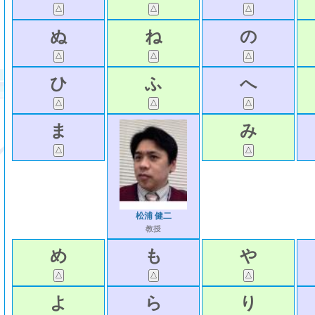
ぬ
ね
の
ひ
ふ
へ
ま
み
松浦 健二
教授
め
も
や
よ
ら
り