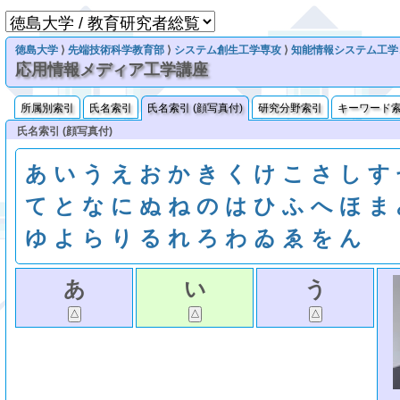
徳島大学
⟩
先端技術科学教育部
⟩
システム創生工学専攻
⟩
知能情報システム工学
応用情報メディア工学講座
所属別索引
氏名索引
氏名索引 (顔写真付)
研究分野索引
キーワード
氏名索引 (顔写真付)
あ
い
う
え
お
か
き
く
け
こ
さ
し
す
て
と
な
に
ぬ
ね
の
は
ひ
ふ
へ
ほ
ま
ゆ
よ
ら
り
る
れ
ろ
わ
ゐ
ゑ
を
ん
あ
い
う