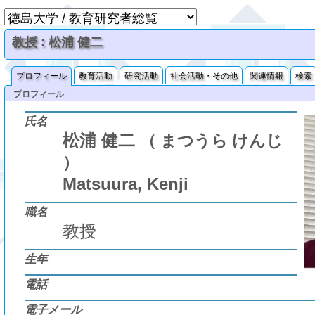
教授 : 松浦 健二
プロフィール
教育活動
研究活動
社会活動・その他
関連情報
検索
プロフィール
氏名
松浦 健二
（ まつうら けんじ
）
Matsuura, Kenji
職名
教授
生年
電話
電子メール