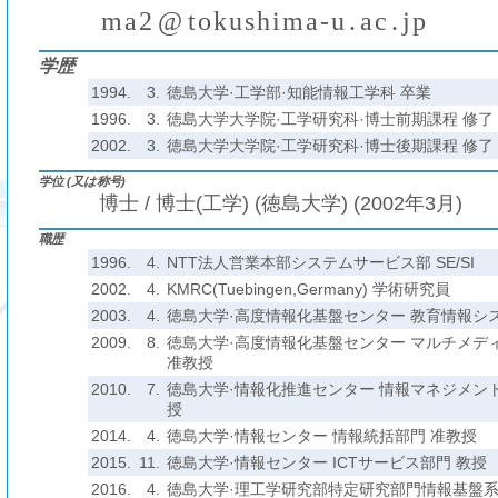
m
a
2
@
t
o
k
u
s
h
i
m
a
-
u
.
a
c
.
j
p
(
)
₍
₎
₍
₎
学歴
1994.
3.
徳島大学·工学部·知能情報工学科 卒業
1996.
3.
徳島大学大学院·工学研究科·博士前期課程 修了
2002.
3.
徳島大学大学院·工学研究科·博士後期課程 修了 
学位 (又は称号)
博士 / 博士(工学) (徳島大学) (2002年3月)
職歴
1996.
4.
NTT法人営業本部システムサービス部 SE/SI
2002.
4.
KMRC(Tuebingen,Germany) 学術研究員
2003.
4.
徳島大学·高度情報化基盤センター 教育情報シ
2009.
8.
徳島大学·高度情報化基盤センター マルチメデ
准教授
2010.
7.
徳島大学·情報化推進センター 情報マネジメント
授
2014.
4.
徳島大学·情報センター 情報統括部門 准教授
2015.
11.
徳島大学·情報センター ICTサービス部門 教授
2016.
4.
徳島大学·理工学研究部特定研究部門情報基盤系