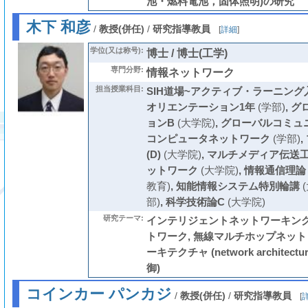
池・燃料電池，固体照明)の研究
木下 和彦
/
教授(併任)
/
研究指導教員
[
詳細
]
学位(又は称号):
博士 / 博士(工学)
専門分野:
情報ネットワーク
担当授業科目:
SIH道場~アクティブ・ラーニング入
オリエンテーション1年
(学部)
,
グ
ョンB
(大学院)
,
グローバルコミュ
コンピュータネットワーク
(学部)
,
(D)
(大学院)
,
マルチメディア伝送
ットワーク
(大学院)
,
情報通信理論
教育)
,
知能情報システム特別輪講
(
部)
,
科学技術論C
(大学院)
研究テーマ:
インテリジェントネットワーキング
トワーク, 無線マルチホップネット
ーキテクチャ (network architec
御)
コインカー パンカジ
/
教授(併任)
/
研究指導教員
[