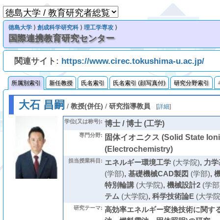
徳島大学
⟩
創成科学研究科
⟩
理工学専攻
⟩
国際連携教育研究センター
関連サイト:
https://www.cirec.tokushima-u.ac.jp/
所属別索引
新任教授
氏名索引
氏名索引 (顔写真付)
研究分野索引
大石 昌嗣
/
教授(併任)
/
研究指導教員
[
詳細
]
学位(又は称号):
博士 / 博士 (工学)
専門分野:
固体イオニクス (Solid State Ion
(Electrochemistry)
担当授業科目:
エネルギー環境工学
(大学院)
,
力学
(学部)
,
基礎機械CAD製図
(学部)
,
特別輪講
(大学院)
,
機械設計2
(学部
テム
(大学院)
,
科学技術論E
(大学院
研究テーマ:
高効率エネルギー変換技術に関する