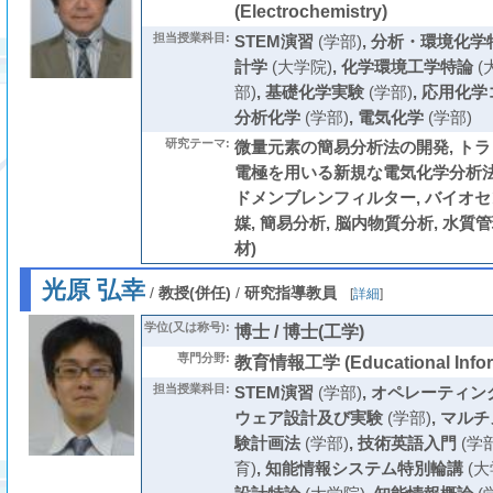
(Electrochemistry)
担当授業科目:
STEM演習
(学部)
,
分析・環境化学
計学
(大学院)
,
化学環境工学特論
(
部)
,
基礎化学実験
(学部)
,
応用化学
分析化学
(学部)
,
電気化学
(学部)
研究テーマ:
微量元素の簡易分析法の開発, ト
電極を用いる新規な電気化学分析法
ドメンブレンフィルター, バイオセンサ (
媒, 簡易分析, 脳内物質分析, 水質
材)
光原 弘幸
/
教授(併任)
/
研究指導教員
[
詳細
]
学位(又は称号):
博士 / 博士(工学)
専門分野:
教育情報工学 (Educational Inform
担当授業科目:
STEM演習
(学部)
,
オペレーティン
ウェア設計及び実験
(学部)
,
マルチ
験計画法
(学部)
,
技術英語入門
(学部
育)
,
知能情報システム特別輪講
(大