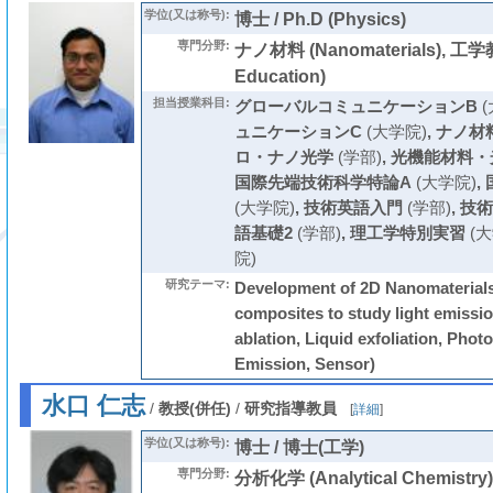
学位(又は称号):
博士 / Ph.D (Physics)
専門分野:
ナノ材料 (Nanomaterials), 工学教
Education)
担当授業科目:
グローバルコミュニケーションB
(
ュニケーションC
(大学院)
,
ナノ材
ロ・ナノ光学
(学部)
,
光機能材料・
国際先端技術科学特論A
(大学院)
,
(大学院)
,
技術英語入門
(学部)
,
技術
語基礎2
(学部)
,
理工学特別実習
(大
院)
研究テーマ:
Development of 2D Nanomaterials
composites to study light emissi
ablation, Liquid exfoliation, Photo
Emission, Sensor)
水口 仁志
/
教授(併任)
/
研究指導教員
[
詳細
]
学位(又は称号):
博士 / 博士(工学)
専門分野:
分析化学 (Analytical Chemistr