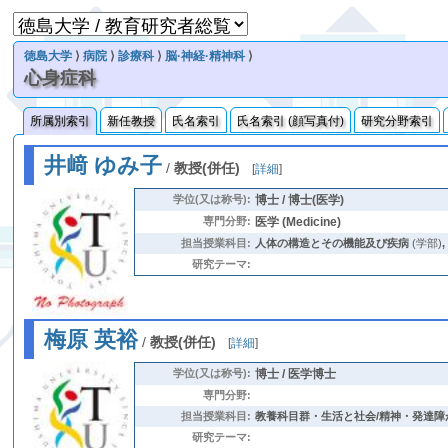
徳島大学
⟩
病院
⟩
診療科
⟩
脳·神経·精神科
⟩
心身症科
所属別索引
新任教授
氏名索引
氏名索引 (顔写真付)
研究分野索引
井﨑 ゆみ子
/
教授(併任)
[
詳細
]
学位(又は称号):
博士 / 博士(医学)
専門分野:
医学 (Medicine)
担当授業科目:
人体の構造とその機能及び疾病
(学部)
研究テーマ:
梅原 英裕
/
教授(併任)
[
詳細
]
学位(又は称号):
博士 / 医学博士
専門分野:
担当授業科目:
教養科目群・生活と社会/精神・発達障
研究テーマ: