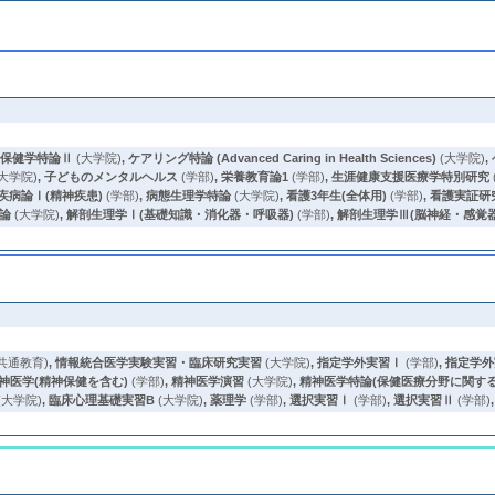
の保健学特論Ⅱ
(大学院)
,
ケアリング特論 (Advanced Caring in Health Sciences)
(大学院)
,
大学院)
,
子どものメンタルヘルス
(学部)
,
栄養教育論1
(学部)
,
生涯健康支援医療学特別研究
疾病論Ⅰ(精神疾患)
(学部)
,
病態生理学特論
(大学院)
,
看護3年生(全体用)
(学部)
,
看護実証研
論
(大学院)
,
解剖生理学Ⅰ(基礎知識・消化器・呼吸器)
(学部)
,
解剖生理学Ⅲ(脳神経・感覚
共通教育)
,
情報統合医学実験実習・臨床研究実習
(大学院)
,
指定学外実習Ⅰ
(学部)
,
指定学外
神医学(精神保健を含む)
(学部)
,
精神医学演習
(大学院)
,
精神医学特論(保健医療分野に関す
(大学院)
,
臨床心理基礎実習B
(大学院)
,
薬理学
(学部)
,
選択実習Ⅰ
(学部)
,
選択実習Ⅱ
(学部)