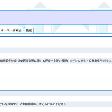
キーワード索引
検索
,
精神医学特論(保健医療分野に関する理論と支援の展開)
(大学院)
,
衛生・公衆衛生学
(学部)
がいを理解する-児童精神科医と考える社会のまなざし-