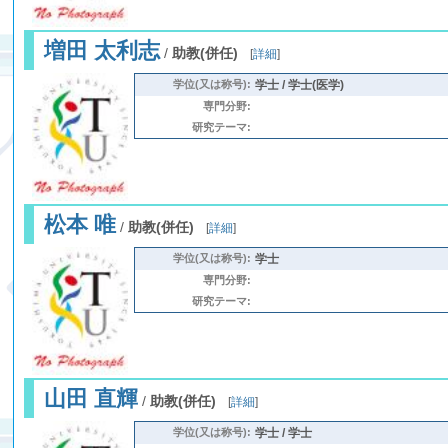
増田 太利志
/
助教(併任)
[
詳細
]
学位(又は称号):
学士 / 学士(医学)
専門分野:
研究テーマ:
松本 唯
/
助教(併任)
[
詳細
]
学位(又は称号):
学士
専門分野:
研究テーマ:
山田 直輝
/
助教(併任)
[
詳細
]
学位(又は称号):
学士 / 学士