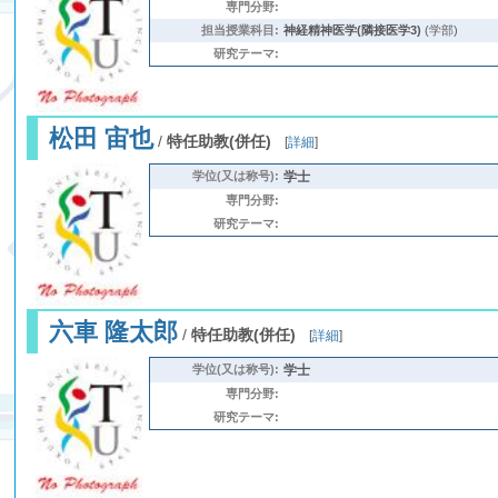
専門分野:
担当授業科目:
神経精神医学(隣接医学3)
(学部)
研究テーマ:
松田 宙也
/
特任助教(併任)
[
詳細
]
学位(又は称号):
学士
専門分野:
研究テーマ:
六車 隆太郎
/
特任助教(併任)
[
詳細
]
学位(又は称号):
学士
専門分野:
研究テーマ: