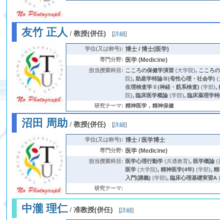
友竹 正人
/
教授(併任)
[
詳細
]
学位(又は称号):
博士 / 博士(医学)
専門分野:
医学 (Medicine)
担当授業科目:
こころの保健学演習
(大学院)
,
こころ
院)
,
助産学特論Ⅲ(母性心理・社会学)
(
生理検査学Ⅱ(神経・筋系検査)
(学部)
,
院)
,
臨床医学概論
(学部)
,
臨床薬理学特
研究テーマ:
精神医学，精神保健
沼田 周助
/
教授(併任)
[
詳細
]
学位(又は称号):
博士 / 医学博士
専門分野:
医学 (Medicine)
担当授業科目:
医学心理行動学
(共通教育)
,
医学概論
(
医学
(大学院)
,
精神医学(4年)
(学部)
,
精
入門(講義)
(学部)
,
臨床心理基礎実習A
研究テーマ:
中瀧 理仁
/
准教授(併任)
[
詳細
]