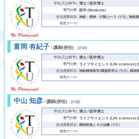
学位(又は称号):
博士 / 医学博士
専門分野:
医学 (Medicine)
担当授業科目:
神経・精神・行動コース
(学部)
,
神経精
研究テーマ:
富岡 有紀子
/
講師(併任)
[
詳細
]
学位(又は称号):
博士 / 医学博士
専門分野:
ライフサイエンス (Life sciences) [
担当授業科目:
神経精神医学(隣接医学3)
(学部)
,
精神
研究テーマ:
中山 知彦
/
講師(併任)
[
詳細
]
学位(又は称号):
博士 / 医学博士
専門分野:
ライフサイエンス (Life sciences) [
担当授業科目:
精神疾患とその治療
(学部)
研究テーマ: