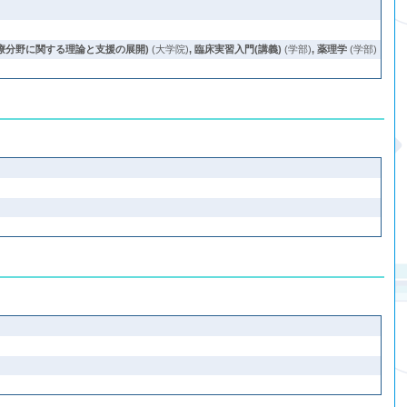
療分野に関する理論と支援の展開)
(大学院)
,
臨床実習入門(講義)
(学部)
,
薬理学
(学部)