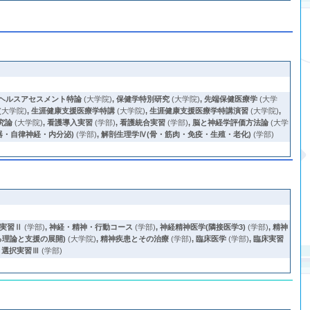
ヘルスアセスメント特論
(大学院)
,
保健学特別研究
(大学院)
,
先端保健医療学
(大学
(大学院)
,
生涯健康支援医療学特講
(大学院)
,
生涯健康支援医療学特講演習
(大学院)
,
究論
(大学院)
,
看護導入実習
(学部)
,
看護統合実習
(学部)
,
脳と神経学評価方法論
(大学
器・自律神経・内分泌)
(学部)
,
解剖生理学Ⅳ(骨・筋肉・免疫・生殖・老化)
(学部)
実習Ⅱ
(学部)
,
神経・精神・行動コース
(学部)
,
神経精神医学(隣接医学3)
(学部)
,
精神
る理論と支援の展開)
(大学院)
,
精神疾患とその治療
(学部)
,
臨床医学
(学部)
,
臨床実習
,
選択実習Ⅲ
(学部)