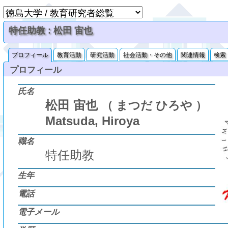
特任助教 : 松田 宙也
プロフィール
教育活動
研究活動
社会活動・その他
関連情報
検索
プロフィール
氏名
松田 宙也
（ まつだ ひろや ）
Matsuda, Hiroya
職名
特任助教
生年
電話
電子メール