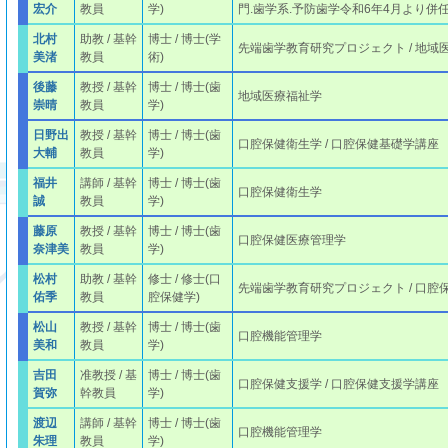
宏介
教員
学)
門.歯学系.予防歯学令和6年4月より併
北村
助教 / 基幹
博士 / 博士(学
先端歯学教育研究プロジェクト / 地域
美渚
教員
術)
後藤
教授 / 基幹
博士 / 博士(歯
地域医療福祉学
崇晴
教員
学)
日野出
教授 / 基幹
博士 / 博士(歯
口腔保健衛生学 / 口腔保健基礎学講座
大輔
教員
学)
福井
講師 / 基幹
博士 / 博士(歯
口腔保健衛生学
誠
教員
学)
藤原
教授 / 基幹
博士 / 博士(歯
口腔保健医療管理学
奈津美
教員
学)
松村
助教 / 基幹
修士 / 修士(口
先端歯学教育研究プロジェクト / 口腔
佑季
教員
腔保健学)
松山
教授 / 基幹
博士 / 博士(歯
口腔機能管理学
美和
教員
学)
吉田
准教授 / 基
博士 / 博士(歯
口腔保健支援学 / 口腔保健支援学講座
賀弥
幹教員
学)
渡辺
講師 / 基幹
博士 / 博士(歯
口腔機能管理学
朱理
教員
学)