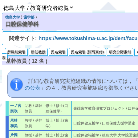
徳島大学
⟩
歯学部
⟩
口腔保健学科
関連サイト:
https://www.tokushima-u.ac.jp/dent/facu
所属別索引
新任教授
氏名索引
氏名索引 (顔写真付)
研究分野索引
索
基幹教員 ( 12 名 )
詳細な教育研究実施組織の情報については，
の公表
」の４．教育研究実施組織を御覧くださ
一ノ宮
助教 / 基幹
修士 / 修士(口
先端歯学教育研究プロジェクト / 口腔
実咲
教員
腔保健学)
尾崎
教授 / 基幹
博士 / 博士(歯
口腔保健支援学 / 口腔保健支援学講座
和美
教員
学)
片岡
教授 / 基幹
博士 / 博士(歯
口腔保健福祉学 / 徳島大学.大学院医歯