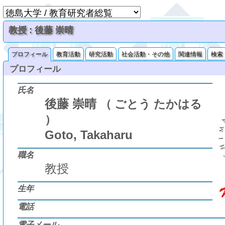
教授 : 後藤 崇晴
プロフィール
教育活動
研究活動
社会活動・その他
関連情報
検索
プロフィール
氏名
後藤 崇晴
（ ごとう たかはる
）
Goto, Takaharu
職名
教授
生年
電話
電子メール