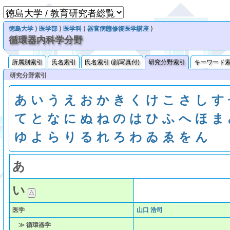
徳島大学
⟩
医学部
⟩
医学科
⟩
器官病態修復医学講座
⟩
循環器内科学分野
所属別索引
氏名索引
氏名索引 (顔写真付)
研究分野索引
キーワード
研究分野索引
あ
い
う
え
お
か
き
く
け
こ
さ
し
す
て
と
な
に
ぬ
ね
の
は
ひ
ふ
へ
ほ
ま
ゆ
よ
ら
り
る
れ
ろ
わ
ゐ
ゑ
を
ん
あ
い
医学
山口 浩司
≫ 循環器学