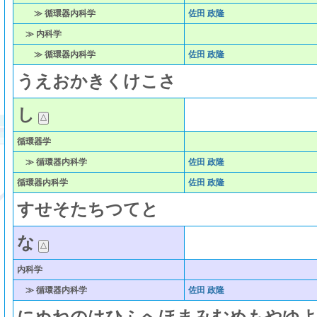
≫ 循環器内科学
佐田 政隆
≫ 内科学
≫ 循環器内科学
佐田 政隆
う
え
お
か
き
く
け
こ
さ
し
循環器学
≫ 循環器内科学
佐田 政隆
循環器内科学
佐田 政隆
す
せ
そ
た
ち
つ
て
と
な
内科学
≫ 循環器内科学
佐田 政隆
に
ぬ
ね
の
は
ひ
ふ
へ
ほ
ま
み
む
め
も
や
ゆ